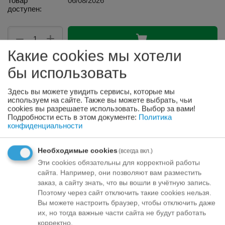
Товар
06/08/2026
доступен:
+
−
Какие cookies мы хотели
Отложить
Задать вопрос
бы использовать
Варианты оплаты
Здесь вы можете увидить сервисы, которые мы
используем на сайте. Также вы можете выбрать, чьи
cookies вы разрешаете использовать. Выбор за вами!
Подробности есть в этом документе:
Политика
конфиденциальности
Apraksts
Необходимые cookies
(всегда вкл.)
ADVANCE CAT STERILIZED HAIRBALL Если ваша
Эти cookies обязательны для корректной работы
стерилизованной кошка имеет тенденцию к образованию
сайта. Например, они позволяют вам разместить
комков шерсти в желудке, ей могут быть полезны
заказ, а сайту знать, что вы вошли в учётную запись.
пищевые продукты, способствующие выведению шерсти
Поэтому через сайт отключить такие cookies нельзя.
Вы можете настроить браузер, чтобы отключить даже
из желудка и предотвращающие формирование комков
их, но тогда важные части сайта не будут работать
шерсти. Advance Hairball Sterilized- это
корректно.
высококачественный продукт, специально разработанный