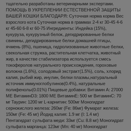
тщательно разработаны ветеринарными экспертами.
ПОМОЩЬ В УКРЕПЛЕНИИ ЕСТЕСТВЕННОЙ ЗАЩИТЫ
ВАШЕЙ КОШКИ БЛАГОДАРЯ: Суточная норма корма Вес
взрослого кота Суточная норма в граммах 2-4 кг 30-45 4-6
кг 45-60 6-8 кг 60-75 Ингредиенты: Индейка (15%),
кукуруза, кукурузный белок, дегидрированные белки
свинины, дегидрированные белки домашней птицы,
ячмень (8%), пшеница, гидролизованные животные белки,
свекольная стружка, растительная клетчатка, животный
жир, в качестве стабилизатора используется смесь
токоферолов натурального происхождения, гороховые
волокна (1.6%), солодовый экстракт(1.5%), соль, хлорид
калия, рыбий жир, инулин, белки плазмы,натуральный
источник иммуноглобулинов(0.4%), натуральные
полифенолы(0.01%) Пищевые добавки: Витамин A: 27000
ME ВитаминD3: 1800 ME ВитаминE: 500 мг ВитаминC: 70
мг Таурин: 1200 мг L-карнитин: 500мг Моногидрат
сернокислого железа: 260мг (Fe: 86мг) Фумарат железа:
150мг (Fe: 45 мг) Йодид калия: 1.9 мг (I: 1.4 мг)
Пентагидрат сульфата меди: 33мг (Cu: 8.8 мг) Моногидрат
сульфата марганца: 123мг (Mn: 40 мг) Моногидрат