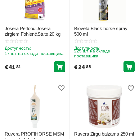
Josera Petfood Josera
Bioveta Black horse spray
zirgiem Fohlen&Stute 20 kg
500 ml
Доступность:
Доступность:
225 шт. на складе
17 шт. на складе поставщика
поставщика
€
41
€
24
81
85
Ruvera PROFIHORSE MSM
Ruvera Zirgu balzams 250 ml