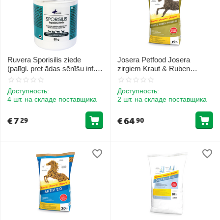
Ruvera Sporisilis ziede
Josera Petfood Josera
(palīgl. pret ādas sēnīšu inf.)
zirgiem Kraut & Ruben
80 g
Mineral 15 kg
Доступность:
Доступность:
4 шт. на складе поставщика
2 шт. на складе поставщика
€
7
€
64
29
90