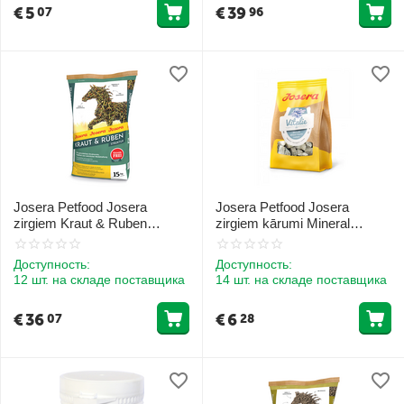
€
5
€
39
07
96
Josera Petfood Josera
Josera Petfood Josera
zirgiem Kraut & Ruben
zirgiem kārumi Mineral
Struktur 15 kg
Leckerli Vitalie 900 g
Доступность:
Доступность:
12 шт. на складе поставщика
14 шт. на складе поставщика
€
36
€
6
07
28