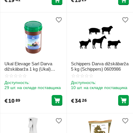
€
19
€
15
Ukal Elevage Sarl Darva
Schippers Darva dižskābarža
dižskābarža 1 kg (Ukal)
5 kg (Schippers) 0609986
000030
Доступность:
Доступность:
29 шт. на складе поставщика
10 шт. на складе поставщика
€
10
€
34
89
26