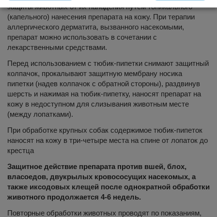
защиты животных от их нападения путем топикального
(капельного) нанесения препарата на кожу. При терапии
аллергического дерматита, вызванного насекомыми,
препарат можно использовать в сочетании с
лекарственными средствами.
Перед использованием с тюбик-пипетки снимают защитный
колпачок, прокалывают защитную мембрану носика
пипетки (надев колпачок с обратной стороны), раздвинув
шерсть и нажимая на тюбик-пипетку, наносят препарат на
кожу в недоступном для слизывания животным месте
(между лопатками).
При обработке крупных собак содержимое тюбик-пипеток
наносят на кожу в три-четыре места на спине от лопаток до
крестца
Защитное действие препарата против вшей, блох,
власоедов, двукрылых кровососущих насекомых, а
также иксодовых клещей после однократной обработки
животного продолжается 4-6 недель.
Повторные обработки животных проводят по показаниям,