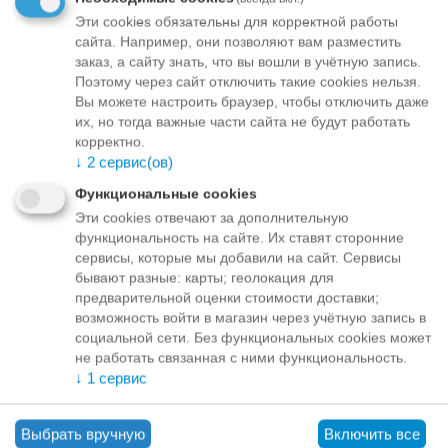
вашей собаки и препятствует нападению паразита на
Эти cookies обязательны для корректной работы
животное в течение 4 недель
сайта. Например, они позволяют вам разместить
заказ, а сайту знать, что вы вошли в учётную запись.
Благодаря контактному действию, моментально убивает
Поэтому через сайт отключить такие cookies нельзя.
клещей, попавших на животное, до укуса. Снижает риск
Вы можете настроить браузер, чтобы отключить даже
поражения собаки кровепаразитарными заболеваниями
их, но тогда важные части сайта не будут работать
Адвантикс® – эффективное средство
против
корректно.
блох:
Уничтожает 98-100% блох, паразитирующих на
↓
2
сервис(ов)
животном, в течение 12 часов после обработки. Защищает
Функциональные cookies
от повторного нападения в течение 30 дней
Эти cookies отвечают за дополнительную
Убивает блох до укуса. Уничтожает личинки блох в местах
функциональность на сайте. Их ставят сторонние
обитания животных
сервисы, которые мы добавили на сайт. Сервисы
бывают разные: карты; геолокация для
Эффективен
против вшей и власоедов
предварительной оценки стоимости доставки;
возможность войти в магазин через учётную запись в
Адвантикс® – эффективное средство
против комаров и
социальной сети. Без функциональных cookies может
москитов
: Отпугивает комаров и москитов в течение 4-х
не работать связанная с ними функциональность.
недель после обработки. Снижает риск заболевания
↓
1
сервис
лейшманиозом и дирофиляриозом
«Адвантикс» применяют для уничтожения насекомых и
Выбрать вручную
Включить все
иксодовых клещей, паразитирующих на собаках, а также