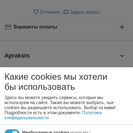
Отложить
Задать вопрос
Варианты оплаты
Apraksts
Препарат эффективен против вшей, блох, власоедов и
Какие cookies мы хотели
иксодовых клещей, обеспечивает защиту животных от
нападения комаров, мошек и москитов, безрецептурный
бы использовать
вет.препарат Reģ.Nr. V/NRP/03/1599
Здесь вы можете увидить сервисы, которые мы
Advantix 200 mg/40 mg капли от паразитов для собак до
используем на сайте. Также вы можете выбрать, чьи
4 kg
cookies вы разрешаете использовать. Выбор за вами!
Подробности есть в этом документе:
Политика
Не применять котам
конфиденциальности
Адвантикс® – эффективная защита
от клещей
: Сильное
репеллентное действие – отпугивает иксодовых клещей от
Необходимые cookies
(всегда вкл.)