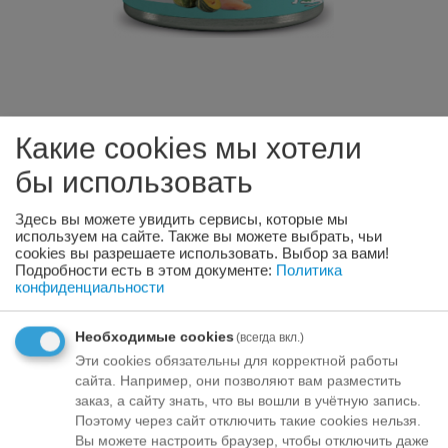
Какие cookies мы хотели
бы использовать
КОД:
GN41/080
Здесь вы можете увидить сервисы, которые мы
Chef Cat Chicken with Pumpkin 80g -
используем на сайте. Также вы можете выбрать, чьи
cookies вы разрешаете использовать. Выбор за вами!
Для взрослых котов с курицей и
Подробности есть в этом документе:
Политика
конфиденциальности
тыквой
Необходимые cookies
(всегда вкл.)
Доступность:
791 шт. на складе поставщика
Эти cookies обязательны для корректной работы
€
1
59
сайта. Например, они позволяют вам разместить
заказ, а сайту знать, что вы вошли в учётную запись.
Поэтому через сайт отключить такие cookies нельзя.
Оптовые цены:
Вы можете настроить браузер, чтобы отключить даже
Кол-во
Цена