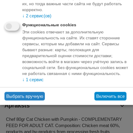
их, но тогда важные части сайта не будут работать
12+
€
1.43
корректно.
24+
€
1.35
↓
2
сервис(ов)
Товар
07/08/2026
Функциональные cookies
доступен:
Эти cookies отвечают за дополнительную
функциональность на сайте. Их ставят сторонние
сервисы, которые мы добавили на сайт. Сервисы
+
−
бывают разные: карты; геолокация для
предварительной оценки стоимости доставки;
Отложить
Задать вопрос
возможность войти в магазин через учётную запись в
социальной сети. Без функциональных cookies может
не работать связанная с ними функциональность.
Варианты оплаты
↓
1
сервис
Выбрать вручную
Включить все
Apraksts
Chef 80gr Cat Chicken with Pumpkin - COMPLEMENTARY
FEED FOR ADULT CAT. Composition: Chicken meat 60%,
products and by-produtcs from processing fresh fruits