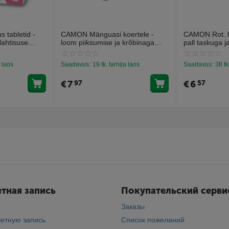
 tabletid -
CAMON Mänguasi koertele -
CAMON Rot. ko
lahtisuse
loom piiksumise ja krõbinaga
pall taskuga j
abletti).
efektiga 28cm
13cm
a laos
Saadavus:
19 tk. tarnija laos
Saadavus:
38 tk
€
7
€
6
97
57
тная запись
Покупательский серви
Заказы
четную запись
Список пожеланий