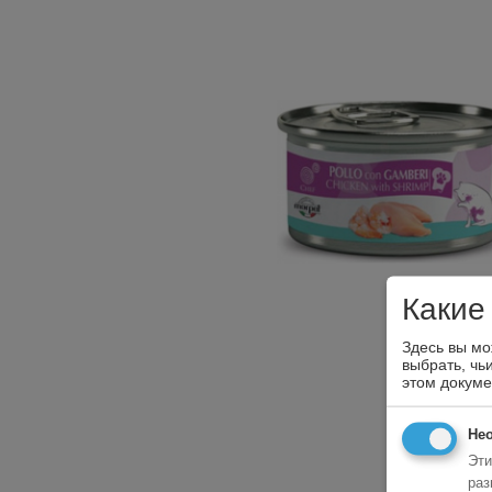
Какие
Здесь вы мо
выбрать, чь
этом докум
Не
Эти
раз