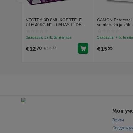
VECTRA 3D 8ML KOERTELE
CAMON Enterosalus
ÜLE 40KG N1 - PARASIITIDE
seedetrakti ja kõhu
VASTASED TILGAD
probleemidele (30 t
Saadavus:
17 tk. tarnija laos
Saadavus:
7 tk. tarnij
€
12
€
15
70
55
€
14
67
Моя уче
Войти
Создать у