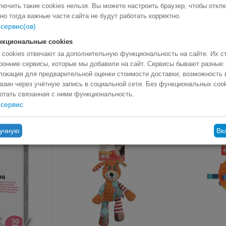
лючить такие cookies нельзя. Вы можете настроить браузер, чтобы откл
 но тогда важные части сайта не будут работать корректно.
сервис(ов)
нкциональные cookies
 cookies отвечают за дополнительную функциональность на сайте. Их с
 ADULT CAT. Composition: Chicken meat 60%, fish (shrimps) 5%, r
ронние сервисы, которые мы добавили на сайт. Сервисы бывают разные:
oisture 79,00%.
локация для предварительной оценки стоимости доставки; возможность 
азин через учётную запись в социальной сети. Без функциональных coo
отать связанная с ними функциональность.
сервис
ручную
Вк