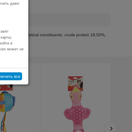
ючить даже
тавят
ice. Analytical constituents: crude protein 18,50%,
 карты;
войти в
kies может не
лючить все