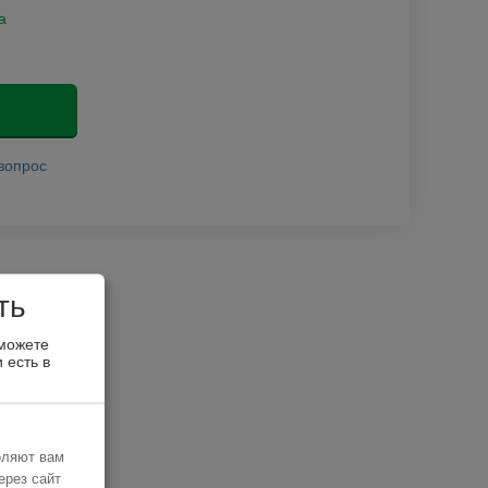
а
вопрос
ть
 можете
 есть в
оляют вам
ерез сайт