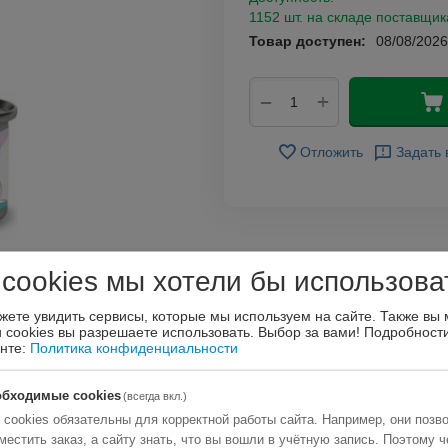
1152 шт. на складе поставщик
Товар доступен:
08/08/2026
+
−
Отложить
Задать 
 cookies мы хотели бы использова
жете увидить сервисы, которые мы используем на сайте. Также вы
и cookies вы разрешаете использовать. Выбор за вами!
Подробности
енте:
Политика конфиденциальности
обходимые cookies
(всегда вкл.)
 cookies обязательны для корректной работы сайта. Например, они позв
местить заказ, а сайту знать, что вы вошли в учётную запись. Поэтому ч