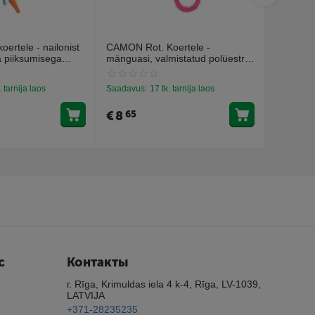
ertele - nailonist
CAMON Rot. Koertele -
CAMON R
a piiksumisega
mänguasi, valmistatud polüestrist
loomadeg
ja TPR-ist 38cm
klähvima
. tarnija laos
Saadavus:
17 tk. tarnija laos
Saadavus
€
8
€
4
65
19
с
Контакты
г. Rīga, Krimuldas iela 4 k-4, Rīga, LV-1039,
LATVIJA
+371-28235235