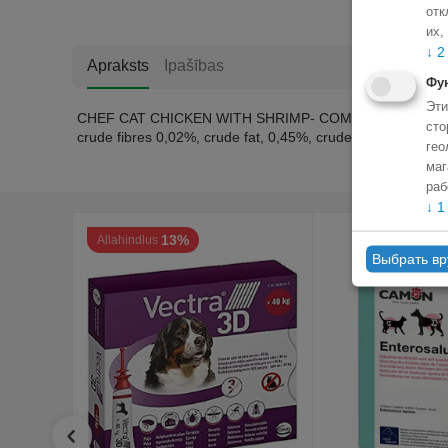
отк
их,
↓
2
Apraksts
Ipašības
Фу
Эти
CHEF CAT CHICKEN WITH SHRIMP- COMPLEMENTARY FEED FOR
сто
crude fibres 0,02%, crude fat, 0,45%, crude ash 0,60%, m
гео
маг
раб
↓
1
13%
Allahindlus
Выбрать в