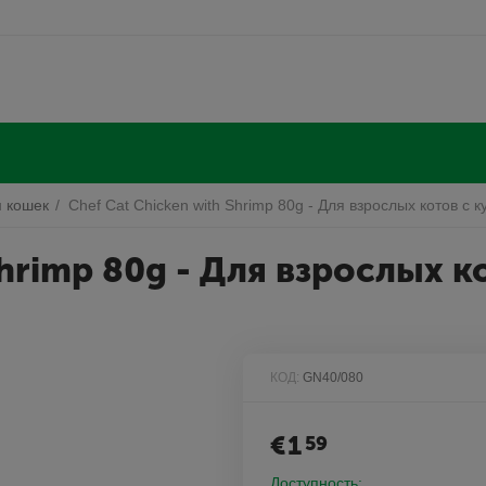
 кошек
/
Chef Cat Chicken with Shrimp 80g - Для взрослых котов с 
Shrimp 80g - Для взрослых к
КОД:
GN40/080
€
1
59
Доступность: