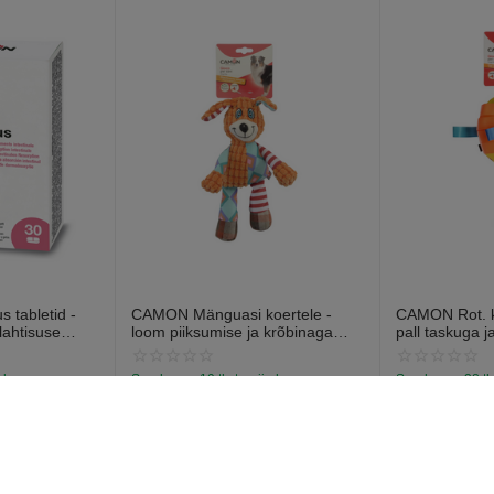
 tabletid -
CAMON Mänguasi koertele -
CAMON Rot. ko
lahtisuse
loom piiksumise ja krõbinaga
pall taskuga j
abletti).
efektiga 28cm
13cm
a laos
Saadavus:
19 tk. tarnija laos
Saadavus:
38 tk
€
7
€
6
97
57