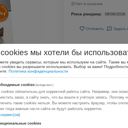
Нет в наличии
Prece pieejama:
08/08/2026
Отложить
Задать 
 cookies мы хотели бы использова
жете увидить сервисы, которые мы используем на сайте. Также вы
и cookies вы разрешаете использовать. Выбор за вами!
Подробности
енте:
Политика конфиденциальности
обходимые cookies
(всегда вкл.)
 cookies обязательны для корректной работы сайта. Например, они позв
местить заказ, а сайту знать, что вы вошли в учётную запись. Поэтому ч
лючить такие cookies нельзя. Вы можете настроить браузер, чтобы откл
 но тогда важные части сайта не будут работать корректно.
сервис(ов)
нкциональные cookies