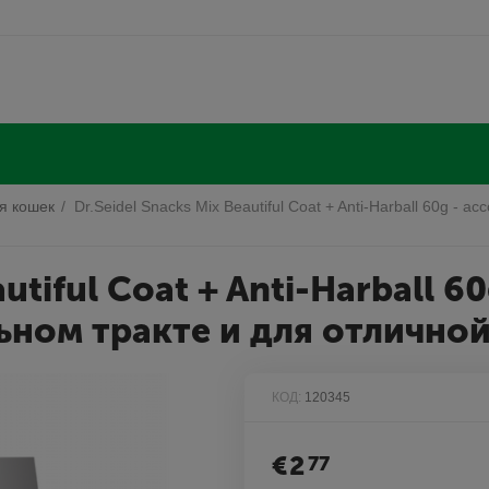
я кошек
/
Dr.Seidel Snacks Mix Beautiful Coat + Anti-Harball 60g - ас
autiful Coat + Anti-Harball 6
ьном тракте и для отлично
КОД:
120345
€
2
77