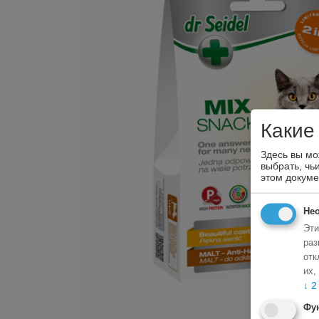
Какие
Здесь вы мо
выбрать, чь
этом докум
Не
Эти
раз
отк
их,
↓
2
Фу