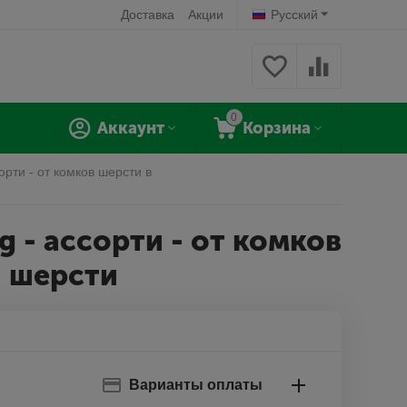
Доставка
Акции
Русский
0
Аккаунт
Корзина
сорти - от комков шерсти в
0g - ассорти - от комков
й шерсти
Варианты оплаты