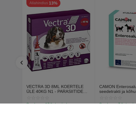
13%
Allahindlus
VECTRA 3D 8ML KOERTELE
CAMON Enterosalus
ÜLE 40KG N1 - PARASIITIDE
seedetrakti ja kõhu
VASTASED TILGAD
probleemidele (30 t
Saadavus:
17 tk. tarnija laos
Saadavus:
7 tk. tarnij
€
12
€
15
70
55
€
14
67