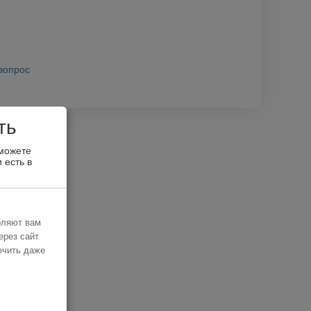
вопрос
ть
 можете
 есть в
оляют вам
ерез сайт
ючить даже