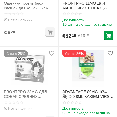
Ошейник против блох,
FRONTPRO 11MG ДЛЯ
клещей для кошек 35 см
МАЛЕНЬКИХ СОБАК (2-
красный
4KG) N1 - Жевательная
таблетка от блох и клещей
Нет в наличии
Доступность:
10 шт. на складе поставщика
€
5
70
€
12
€
16
10
50
25%
36%
Скидка
Скидка
FRONTPRO 28MG ДЛЯ
ADVANTAGE 80MG 10%
СОБАК СРЕДНИХ
ŠĶĪD 0.8ML KAĶIEM VIRS
РАЗМЕРОВ (>4-10KG) N1 -
4KG N1
Жевательная таблетка от
Нет в наличии
Доступность:
блох и клещей [CLONE]
6 шт. на складе поставщика