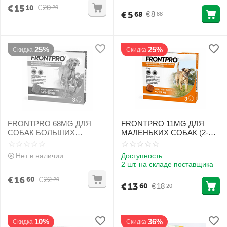
€
15
€
20
10
20
€
5
€
8
68
88
25%
25%
Скидка
Скидка
FRONTPRO 68MG ДЛЯ
FRONTPRO 11MG ДЛЯ
СОБАК БОЛЬШИХ
МАЛЕНЬКИХ СОБАК (2-
РАЗМЕРОВ (>10-25KG) L
4KG) N1 - Жевательная
N1 - Жевательная таблетка
таблетка от блох и клещей
Нет в наличии
Доступность:
от блох и клещей [CLONE]
[CLONE]
2 шт. на складе поставщика
€
16
€
22
60
20
€
13
€
18
60
20
10%
36%
Скидка
Скидка