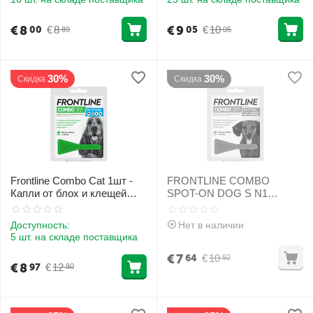
€
8
€
9
€
8
€
10
00
05
89
05
30%
30%
Скидка
Скидка
Frontline Combo Cat 1шт -
FRONTLINE COMBO
Капли от блох и клещей
SPOT-ON DOG S N1
для кошек и хорьков
SUŅIEM (2-10KG)
[CLONE]
Доступность:
Нет в наличии
5 шт. на складе поставщика
€
7
€
10
64
92
€
8
€
12
97
80