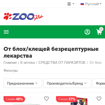
Русский
0
Oт блох/клещей безрецептурные
лекарства
Главная
Е-аптека
СРЕДСТВА ОТ ПАРАЗИТОВ
Oт блох/
/
/
/
Фильтры
Предназначение
Производитель/Бренд
Форм
48%
37%
Скидка
Скидка