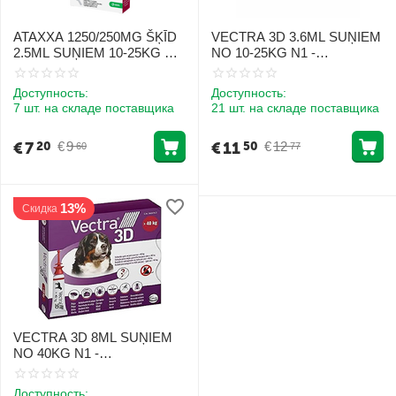
ATAXXA 1250/250MG ŠĶĪD
VECTRA 3D 3.6ML SUŅIEM
2.5ML SUŅIEM 10-25KG N1
NO 10-25KG N1 -
[CLONE]
PRETPARAZITĀRI PILIENI
[CLONE]
Доступность:
Доступность:
7 шт. на складе поставщика
21 шт. на складе поставщика
€
7
€
11
€
9
€
12
20
50
60
77
13%
Скидка
VECTRA 3D 8ML SUŅIEM
NO 40KG N1 -
PRETPARAZITĀRI PILIENI
Доступность: