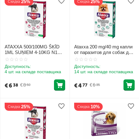
25%
25%
Скидка
Скидка
ATAXXA 500/100MG ŠĶĪD
Ataxxa 200 mg/40 mg капли
1ML SUŅIEM 4-10KG N1
от паразитов для собак до
[CLONE]
4 kg N1
Доступность:
Доступность:
4 шт. на складе поставщика
14 шт. на складе поставщика
€
6
€
4
€
8
€
6
38
77
50
35
25%
10%
Скидка
Скидка