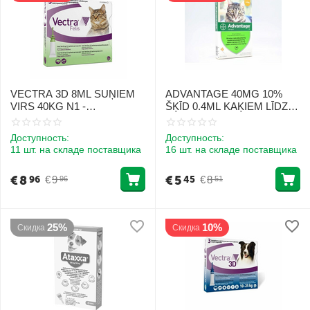
VECTRA 3D 8ML SUŅIEM
ADVANTAGE 40MG 10%
VIRS 40KG N1 -
ŠĶĪD 0.4ML KAĶIEM LĪDZ
PRETPARAZITĀRI PILIENI
4KG N1
Доступность:
Доступность:
11 шт. на складе поставщика
16 шт. на складе поставщика
€
8
€
5
€
9
€
8
96
45
96
51
25%
10%
Скидка
Скидка