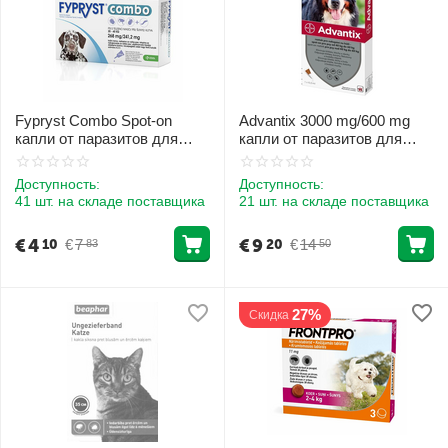
Fypryst Combo Spot-on
Advantix 3000 mg/600 mg
капли от паразитов для
капли от паразитов для
собак 20-40 kg 268 mg 1шт
собак 40-60 kg 1шт
Доступность:
Доступность:
41 шт. на складе поставщика
21 шт. на складе поставщика
€
4
€
9
€
7
€
14
10
20
83
50
27%
Скидка