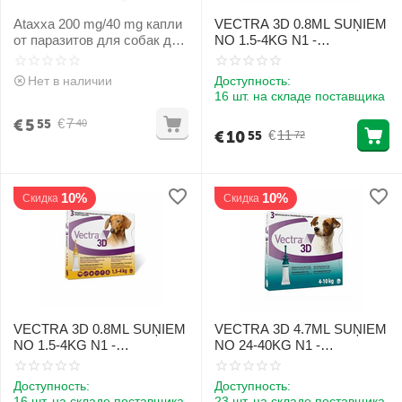
Ataxxa 200 mg/40 mg капли
VECTRA 3D 0.8ML SUŅIEM
от паразитов для собак до
NO 1.5-4KG N1 -
4 kg N1 [CLONE]
PRETPARAZITĀRI PILIENI
[CLONE]
Нет в наличии
Доступность:
16 шт. на складе поставщика
€
5
€
7
55
40
€
10
€
11
55
72
10%
10%
Скидка
Скидка
VECTRA 3D 0.8ML SUŅIEM
VECTRA 3D 4.7ML SUŅIEM
NO 1.5-4KG N1 -
NO 24-40KG N1 -
PRETPARAZITĀRI PILIENI
PRETPARAZITĀRI PILIENI
[CLONE]
Доступность:
Доступность:
16 шт. на складе поставщика
23 шт. на складе поставщика