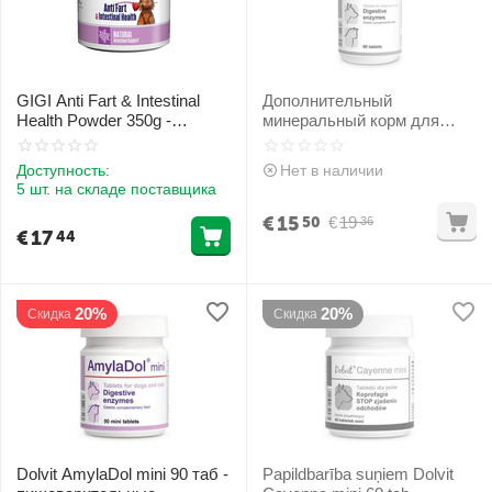
GIGI Anti Fart & Intestinal
Дополнительный
Health Powder 350g -
минеральный корм для
Papildbarība suņiem pret
собак и кошек Dolvit
vēdera uzpūšanos
AmylaDol 90 таб -
Доступность:
Нет в наличии
пищеварительные
5 шт. на складе поставщика
ферменты
€
15
€
19
50
36
€
17
44
20%
20%
Скидка
Скидка
Dolvit AmylaDol mini 90 таб -
Papildbarība suņiem Dolvit