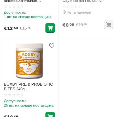
пищеварительные
Cayenne mini 60 tab -
ферменты
таблетки против поедания
фекалий
Доступность:
Нет в наличии
1 шт. на складе поставщика
€
8
€
10
00
00
€
12
€
15
60
75
BOXBY PRE & PROBIOTIC
BITES 240g -
дополнительный корм для
собак, способствующий
Доступность:
пищеварению и здоровью
25 шт. на складе поставщика
кишечника.
49