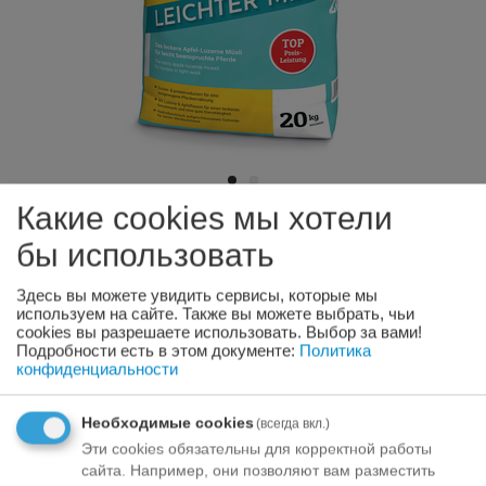
Какие cookies мы хотели
бы использовать
Josera Petfood Josera zirgiem Leichter
Mix 20 kg
Здесь вы можете увидить сервисы, которые мы
используем на сайте. Также вы можете выбрать, чьи
cookies вы разрешаете использовать. Выбор за вами!
Нет в наличии
Подробности есть в этом документе:
Политика
конфиденциальности
Свяжитесь
с нами
насчёт
Необходимые cookies
продуктa
(всегда вкл.)
Эти cookies обязательны для корректной работы
_pdeltime_25:
08/08/2026
сайта. Например, они позволяют вам разместить