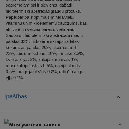
sagremojamībai ir pievienoti dažādi
hidrotermiski apstrādāti graudu produkti.
Papildbarībā ir optimāls minerālvielu,
vitamīnu un mikroelementu daudzums, kas
aktivizē un veicina pareizu vielmaiņu.
Sastāvs : hidrotermiski apstrādātu miežu
pārslas 32%, hidrotermiski apstrādātas
kukurūzas pārslas 20%, lucernas milti
22%, ābolu mīkstums 10%, melase 3.3%,
kviešu klijas 2%, kalcija karbonāts 1%,
monokalcija fosfāts 0.5%, nātrija hlorīds
0.5%, magnija oksīds 0.2%, rafinēta augu
eļļa 0.1%.
Ipašības
Моя учетная запись