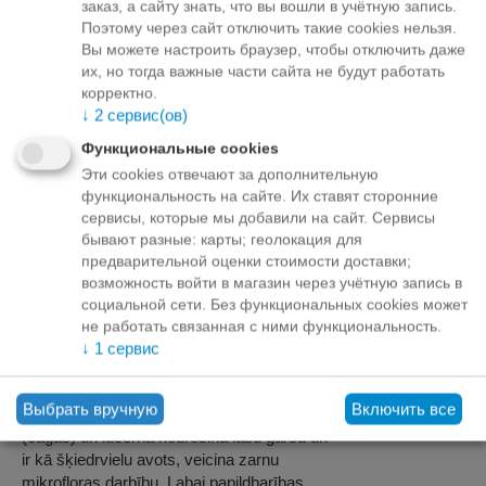
заказ, а сайту знать, что вы вошли в учётную запись.
Поэтому через сайт отключить такие cookies нельзя.
Teavitage mind, kui toode on laos
Вы можете настроить браузер, чтобы отключить даже
их, но тогда важные части сайта не будут работать
Отложить
Задать вопрос
корректно.
↓
2
сервис(ов)
Варианты оплаты
Функциональные cookies
Эти cookies отвечают за дополнительную
функциональность на сайте. Их ставят сторонние
сервисы, которые мы добавили на сайт. Сервисы
бывают разные: карты; геолокация для
Apraksts
предварительной оценки стоимости доставки;
возможность войти в магазин через учётную запись в
Musli tipa papildbarība ar samazinātu
социальной сети. Без функциональных cookies может
enerģijas, cukuru un proteīna daudzumu,
не работать связанная с ними функциональность.
paredzēta zirgiem ganību periodā, zirgiem
↓
1
сервис
ar vieglu barības devu (mazs spēkbarības
īpatsvars), un kā gremošanas sistēmu
Выбрать вручную
Включить все
aizsargājoša papildbarība. Ābolu mīkstums
(čagas) un lucerna nodrošina labu garšu un
ir kā šķiedrvielu avots, veicina zarnu
mikrofloras darbību. Labai papildbarības