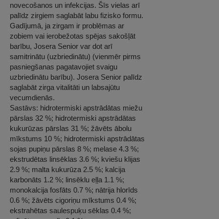
novecošanos un infekcijas. Šīs vielas arī
palīdz zirgiem saglabāt labu fizisko formu.
Gadījumā, ja zirgam ir problēmas ar
zobiem vai ierobežotas spējas sakošļāt
barību, Josera Senior var dot arī
samitrinātu (uzbriedinātu) (vienmēr pirms
pasniegšanas pagatavojiet svaigu
uzbriedinātu barību). Josera Senior palīdz
saglabāt zirga vitalitāti un labsajūtu
vecumdienās.
Sastāvs: hidrotermiski apstrādātas miežu
pārslas 32 %; hidrotermiski apstrādātas
kukurūzas pārslas 31 %; žāvēts ābolu
mīkstums 10 %; hidrotermiski apstrādātas
sojas pupiņu pārslas 8 %; melase 4.3 %;
ekstrudētas linsēklas 3.6 %; kviešu klijas
2.9 %; malta kukurūza 2.5 %; kalcija
karbonāts 1.2 %; linsēklu eļļa 1.1 %;
monokalcija fosfāts 0.7 %; nātrija hlorīds
0.6 %; žāvēts cigoriņu mīkstums 0.4 %;
ekstrahētas saulespuķu sēklas 0.4 %;