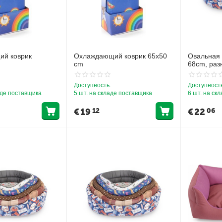
й коврик
Охлаждающий коврик 65x50
Овальная 
cm
68cm, раз
Доступность:
Доступность
аде поставщика
5 шт. на складе поставщика
6 шт. на ск
€
19
€
22
12
06