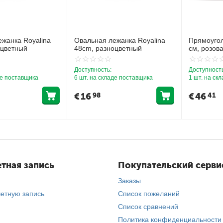
жанка Royalina
Овальная лежанка Royalina
Прямоугол
оцветный
48cm, разноцветный
см, розов
Доступность:
Доступность
де поставщика
6 шт. на складе поставщика
1 шт. на ск
€
16
€
46
98
41
тная запись
Покупательский серви
Заказы
четную запись
Список пожеланий
Список сравнений
Политика конфиденциальности