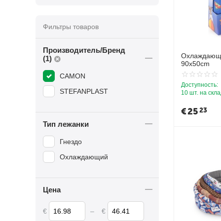
Фильтры товаров
Производитель/Бренд
Охлаждающи
(1)
90x50cm
CAMON
Доступность:
STEFANPLAST
10 шт. на скл
€
25
23
Тип лежанки
Гнездо
Охлаждающий
Цена
€
–
€