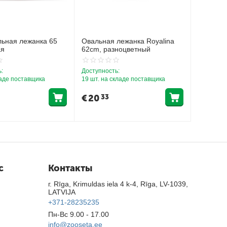
ьная лежанка 65
Овальная лежанка Royalina
ая
62cm, разноцветный
:
Доступность:
ладе поставщика
19 шт. на складе поставщика
€
20
33
с
Контакты
г. Rīga, Krimuldas iela 4 k-4, Rīga, LV-1039,
LATVIJA
+371-28235235
Пн-Вс 9.00 - 17.00
info@zooseta.ee