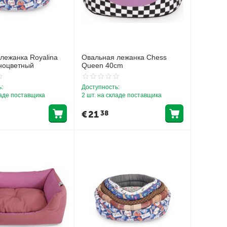
лежанка Royalina
Овальная лежанка Chess
ноцветный
Queen 40cm
:
Доступность:
ладе поставщика
2 шт. на складе поставщика
€
21
38