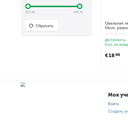
€
16.98
€
46.41
Овальная ле
Сбросить
54cm, разн
Доступность:
8 шт. на скла
€
18
66
Моя уче
Войти
Создать у