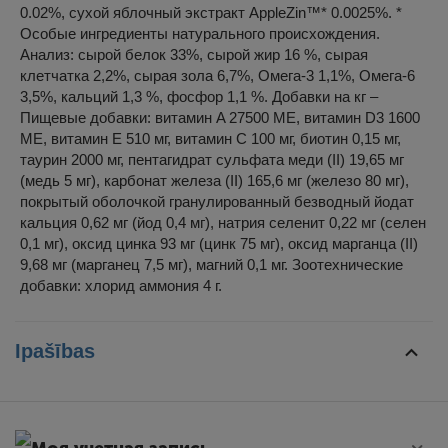
0.02%, сухой яблочный экстракт AppleZin™* 0.0025%. *
Особые ингредиенты натурального происхождения.
Анализ: сырой белок 33%, сырой жир 16 %, сырая
клетчатка 2,2%, сырая зола 6,7%, Омега-3 1,1%, Омега-6
3,5%, кальций 1,3 %, фосфор 1,1 %. Добавки на кг –
Пищевые добавки: витамин A 27500 МЕ, витамин D3 1600
МЕ, витамин E 510 мг, витамин C 100 мг, биотин 0,15 мг,
таурин 2000 мг, пентагидрат сульфата меди (II) 19,65 мг
(медь 5 мг), карбонат железа (II) 165,6 мг (железо 80 мг),
покрытый оболочкой гранулированный безводный йодат
кальция 0,62 мг (йод 0,4 мг), натрия селенит 0,22 мг (селен
0,1 мг), оксид цинка 93 мг (цинк 75 мг), оксид марганца (II)
9,68 мг (марганец 7,5 мг), магний 0,1 мг. Зоотехнические
добавки: хлорид аммония 4 г.
Ipašības