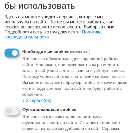
Товар
08/08/2026
бы использовать
доступен:
Здесь вы можете увидить сервисы, которые мы
+
−
используем на сайте. Также вы можете выбрать, чьи
cookies вы разрешаете использовать. Выбор за вами!
Подробности есть в этом документе:
Политика
конфиденциальности
Отложить
Задать вопрос
Необходимые cookies
(всегда вкл.)
Варианты оплаты
Эти cookies обязательны для корректной работы
сайта. Например, они позволяют вам разместить
заказ, а сайту знать, что вы вошли в учётную запись.
Поэтому через сайт отключить такие cookies нельзя.
Apraksts
Вы можете настроить браузер, чтобы отключить даже
их, но тогда важные части сайта не будут работать
корректно.
NATURAL TRAINER CAT ADULT WITH TUNA Полноценный
↓
2
сервис(ов)
сбалансированный сухой корм с тунцом для взрослых
кошек от 1 года. ОСНОВНЫЕ ИНГРИДИЕНТЫ
Функциональные cookies
Высококачественное мясо тунца идеально подходит для
Эти cookies отвечают за дополнительную
истинного хищника, а оптимальная калорийность помогает
функциональность на сайте. Их ставят сторонние
восполнять энергозатраты даже активных кошек.
сервисы, которые мы добавили на сайт. Сервисы
Экстракт клюквы, вместе с правильно подобранным