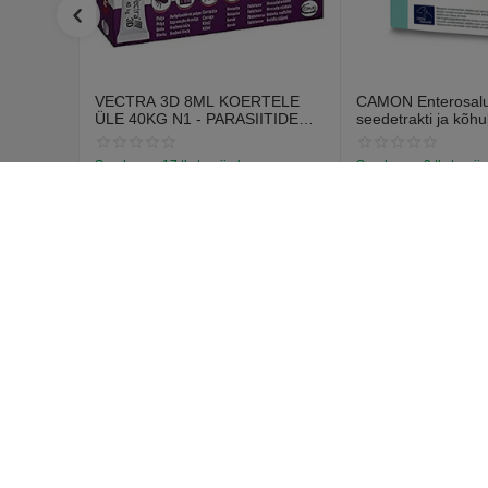
VECTRA 3D 8ML KOERTELE
CAMON Enterosalus
ÜLE 40KG N1 - PARASIITIDE
seedetrakti ja kõhu
VASTASED TILGAD
probleemidele (30 t
Saadavus:
17 tk. tarnija laos
Saadavus:
9 tk. tarnij
€
12
€
15
70
55
€
14
67
Моя уче
Войти
Создать у