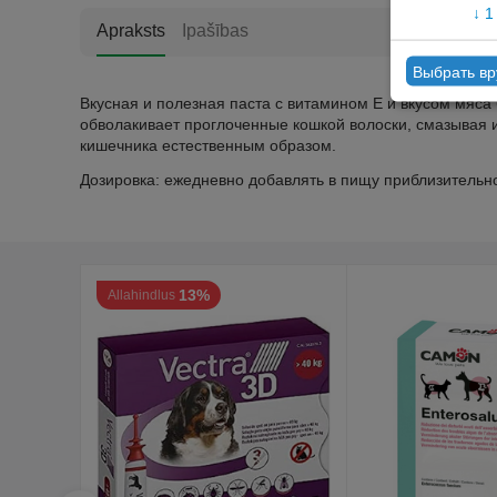
↓
1
Apraksts
Ipašības
Выбрать в
Вкусная и полезная паста с витамином Е и вкусом мяса
обволакивает проглоченные кошкой волоски, смазывая и
кишечника естественным образом.
Дозировка: ежедневно добавлять в пищу приблизительно
13%
Allahindlus