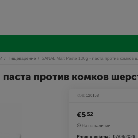
И
/
Пищеварение
/
SANAL Malt Paste 100g - паста против комков 
 - паста против комков шер
КОД:
120158
€
5
52
Нет в наличии
Prece pieejama:
07/08/2026