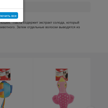
лючить все
кошек. Паста содержит экстракт солода, который
ивотного. Затем отдельные волоски выводятся из