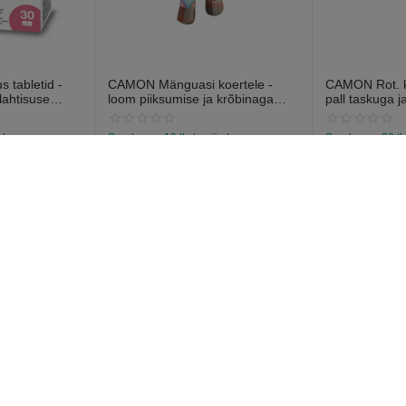
 tabletid -
CAMON Mänguasi koertele -
CAMON Rot. ko
lahtisuse
loom piiksumise ja krõbinaga
pall taskuga j
abletti).
efektiga 28cm
13cm
a laos
Saadavus:
19 tk. tarnija laos
Saadavus:
38 tk
€
7
€
6
97
57
тная запись
Покупательский серви
Заказы
четную запись
Список пожеланий
Список сравнений
Политика конфиденциальности