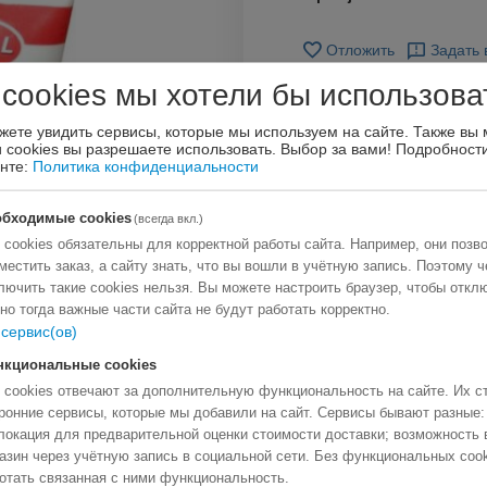
Отложить
Задать 
 cookies мы хотели бы использова
жете увидить сервисы, которые мы используем на сайте. Также вы
и cookies вы разрешаете использовать. Выбор за вами!
Подробности
енте:
Политика конфиденциальности
обходимые cookies
(всегда вкл.)
 cookies обязательны для корректной работы сайта. Например, они позв
местить заказ, а сайту знать, что вы вошли в учётную запись. Поэтому ч
лючить такие cookies нельзя. Вы можете настроить браузер, чтобы откл
 но тогда важные части сайта не будут работать корректно.
сервис(ов)
нкциональные cookies
 cookies отвечают за дополнительную функциональность на сайте. Их с
ронние сервисы, которые мы добавили на сайт. Сервисы бывают разные:
локация для предварительной оценки стоимости доставки; возможность 
азин через учётную запись в социальной сети. Без функциональных coo
отать связанная с ними функциональность.