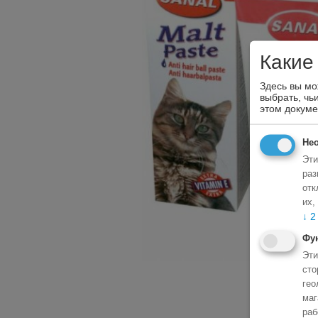
Какие
Здесь вы мо
выбрать, чь
этом докум
Не
Эти
раз
отк
их,
↓
2
Фу
Эти
сто
гео
маг
раб