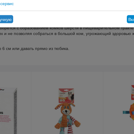
сервис
ручную
Вк
 борется с образованием комков шерсти в пищеварительном тракте 
х и не позволяя собраться в большой ком, угрожающий здоровью ж
 6 см или давать прямо из тюбика.