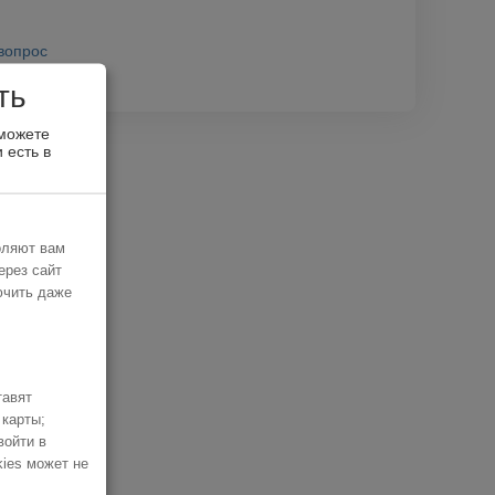
вопрос
ть
 можете
 есть в
оляют вам
ерез сайт
ючить даже
тавят
 карты;
войти в
kies может не