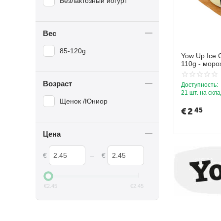
Безлактозный йогурт
Вес
85-120g
Yow Up Ice
110g - моро
пирога с бе
Возраст
Доступность:
21 шт. на скл
Щенок /Юниор
€
2
45
Цена
€
–
€
€
2.45
€
2.45