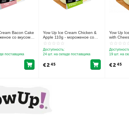
 Cream Bacon Cake
Yow Up Ice Cream Chicken &
Yow Up Ic
женое со вкусом
Apple 110g - мороженое со
with Chee
коном
вкусом курицы и яблок
со вкусом 
Доступность:
Доступность
аде поставщика
24 шт. на складе поставщика
19 шт. на с
€
2
€
2
45
45