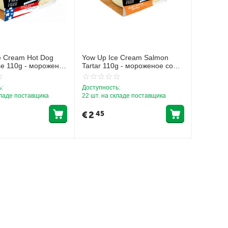
e Cream Hot Dog
Yow Up Ice Cream Salmon
se 110g - мороженое
Tartar 110g - мороженое со
хот-дога и сыра
вкусом лососевого тартара
:
Доступность:
кладе поставщика
22 шт. на складе поставщика
€
2
45