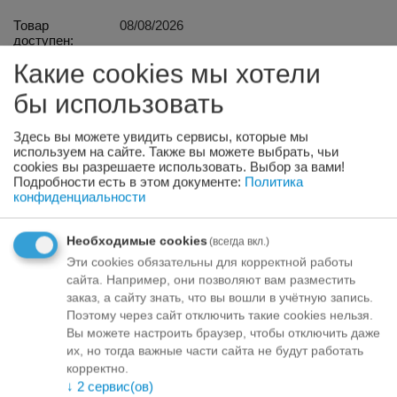
Товар
08/08/2026
доступен:
Какие cookies мы хотели
+
−
бы использовать
Здесь вы можете увидить сервисы, которые мы
Отложить
Задать вопрос
используем на сайте. Также вы можете выбрать, чьи
cookies вы разрешаете использовать. Выбор за вами!
Подробности есть в этом документе:
Политика
Варианты оплаты
конфиденциальности
Необходимые cookies
(всегда вкл.)
Эти cookies обязательны для корректной работы
Apraksts
сайта. Например, они позволяют вам разместить
заказ, а сайту знать, что вы вошли в учётную запись.
ADVANCE VETERINARY DIETS URINARY Проблемы с
Поэтому через сайт отключить такие cookies нельзя.
мочевым трактом характерны для кошек. Если ваша
Вы можете настроить браузер, чтобы отключить даже
кошка склонна к затруднениям или проблемам с
их, но тогда важные части сайта не будут работать
мочеиспусканием, ей может быть полезен продукт,
корректно.
соответствующий ее потребностям. Advance Veterinary
↓
2
сервис(ов)