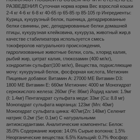
РАЗВЕДЕНИЯ Суточная норма корма Вес взрослой кошки
2-4 кг 4-6 кг 6-8 кг 40-65 гр 65-85 гр 85-105 гр Ингредиенты:
Курица, кукурузный белок, пшеница, дегидрированные
белки свинины, рис, дегидрированные белки домашней
птицы, кукурузная клейковина, кукуруза, животный жир,в
качестве стабилизатора используется смесь
токоферолов натурального происхождения,
гидролизованные животные белки, соль, хлорид калия,
рыбий жир, цитрат калия, глюкозамин (400 мг/кг),
хондроитин сульфат(100 мг/кг), Вещества, подкисляющие
мочу: кукурузный белок, фосфорная кислота, Метионин
Пищевые добавки: Витамин A: 27000 ME Витамин D3:
1800 ME Витамин E: 660мг Метионин: 4000 мг Моногидрат
сернокислого железа: 260мг (Fe: 86мг) Йодид калия: 1.9мг
(I: 1.4мг) Пентагидрат сульфата меди: 33мг (Cu: 8.8 мг)
Моногидрат сульфата марганца: 123мг (Mn: 40мг)
Моногидрат сульфата цинка: 407мг(Zn: 148мг) Селенит
натрия: 0.2мг (Se: 0.1мг) С натуральными
антиоксидантами. Аналитические компоненты: Белок:
35.0% Содержание жиров: 14.0% Сырые волокна: 1.5%
Неорганические вещества: 6.5% Кальций: 0.7% Фосфор: