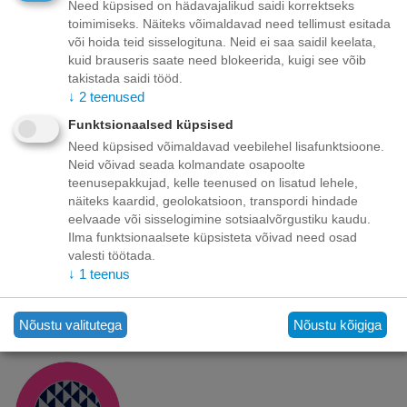
EELISED
Need küpsised on hädavajalikud saidi korrektseks
toimimiseks. Näiteks võimaldavad need tellimust esitada
või hoida teid sisselogituna. Neid ei saa saidil keelata,
kuid brauseris saate need blokeerida, kuigi see võib
takistada saidi tööd.
↓
2
teenused
Funktsionaalsed küpsised
Need küpsised võimaldavad veebilehel lisafunktsioone.
MÕÕDUS URIINIPROOV VÄHENDAB
Neid võivad seada kolmandate osapoolte
STRUVIITKRISTALLIDE TEKKIMISE RISKI
teenusepakkujad, kelle teenused on lisatud lehele,
näiteks kaardid, geolokatsioon, transpordi hindade
eelvaade või sisselogimine sotsiaalvõrgustiku kaudu.
Ilma funktsionaalsete küpsisteta võivad need osad
valesti töötada.
↓
1
teenus
GLÜKOSAMIIN & KONDROIITIN: MAHUKAMAKS
Nõustu valitutega
Nõustu kõigiga
URINAARSELGSE LIMASKESTA