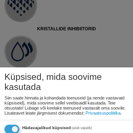
KRISTALLIDE INHIBIITORID
Küpsised, mida soovime
URINEERIMISE VARUSTUS
kasutada
Siin saate hinnata ja kohandada teenuseid (ja nende vastavaid
küpsiseid), mida soovime sellel veebisaidil kasutada. Teie
otsustate! Lubage või keelake teenused vastavalt oma soovile.
Lisateavet leiate järgmisest dokumendist:
Privaatsuspoliitika
.
VÄHENDAB STRUVIITKRISTALLIDE KUJUNEMIST
Hädavajalikud küpsised
(alati vajalik)