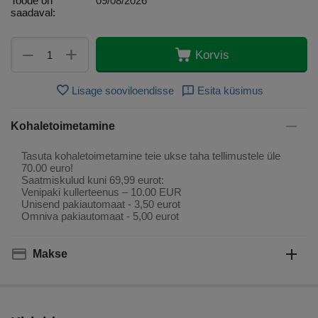
Toode on
09/08/2026
saadaval:
+
−
Korvis
Lisage sooviloendisse
Esita küsimus
Kohaletoimetamine
Tasuta kohaletoimetamine teie ukse taha tellimustele üle
70.00 euro!
Saatmiskulud kuni 69,99 eurot:
Venipaki kullerteenus – 10.00 EUR
Unisend pakiautomaat - 3,50 eurot
Omniva pakiautomaat - 5,00 eurot
Makse