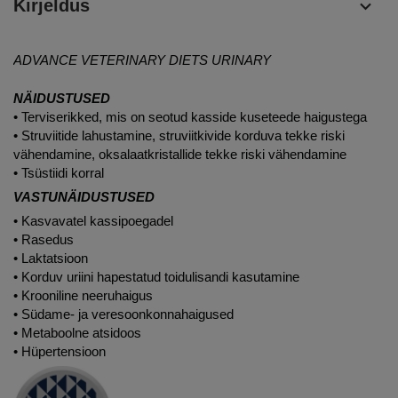
Kirjeldus
ADVANCE VETERINARY DIETS URINARY
NÄIDUSTUSED
• Terviserikked, mis on seotud kasside kuseteede haigustega
• Struviitide lahustamine, struviitkivide korduva tekke riski
vähendamine, oksalaatkristallide tekke riski vähendamine
• Tsüstiidi korral
VASTUNÄIDUSTUSED
• Kasvavatel kassipoegadel
• Rasedus
• Laktatsioon
• Korduv uriini hapestatud toidulisandi kasutamine
• Krooniline neeruhaigus
• Südame- ja veresoonkonnahaigused
• Metaboolne atsidoos
• Hüpertensioon