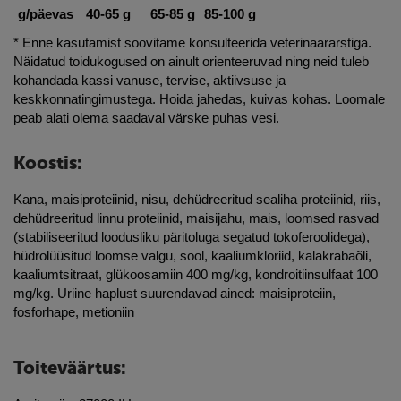
g/päevas
40-65 g
65-85
g
85-100 g
* Enne kasutamist soovitame konsulteerida veterinaararstiga.
Näidatud toidukogused on ainult orienteeruvad ning neid tuleb
kohandada kassi vanuse, tervise, aktiivsuse ja
keskkonnatingimustega. Hoida jahedas, kuivas kohas. Loomale
peab alati olema saadaval värske puhas vesi.
Koostis:
Kana, maisiproteiinid, nisu, dehüdreeritud sealiha proteiinid, riis,
dehüdreeritud linnu proteiinid, maisijahu, mais, loomsed rasvad
(stabiliseeritud loodusliku päritoluga segatud tokoferoolidega),
hüdrolüüsitud loomse valgu, sool, kaaliumkloriid, kalakrabaõli,
kaaliumtsitraat, glükoosamiin 400 mg/kg, kondroitiinsulfaat 100
mg/kg. Uriine haplust suurendavad ained: maisiproteiin,
fosforhape, metioniin
Toiteväärtus: