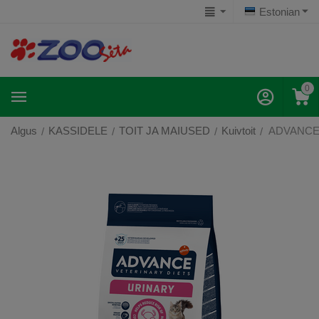
Estonian
0
Algus
KASSIDELE
TOIT JA MAIUSED
Kuivtoit
ADVANCE
/
/
/
/