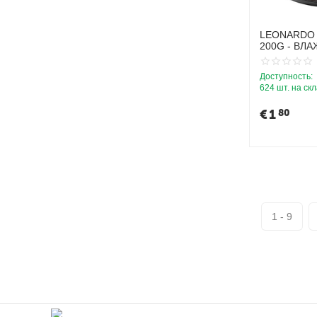
PERFECT CAT
PIPER
LEONARDO 
200G - ВЛ
PREFERA
КОТЯТ С П
ROYAL CANIN
Доступность:
624 шт. на ск
SANAL
€
1
80
SCHESIR
SHELMA
VITAPOL
WILLOWY
YOW UP
1 - 9