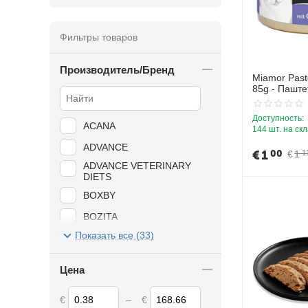
Фильтры товаров
Производитель/Бренд
Miamor Paste
85g - Паште
сердцем
Доступность:
ACANA
144 шт. на ск
ADVANCE
€
1
00
€
1
1
ADVANCE VETERINARY
DIETS
BOXBY
BOZITA
Показать все (33)
BREKKIES
CAMON
Цена
CATFEST
€
–
€
DR.SEIDEL