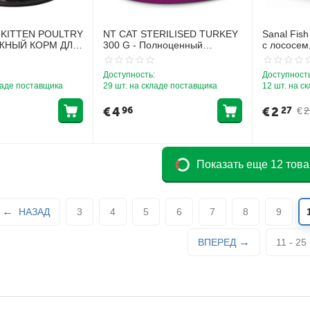
KITTEN POULTRY
NT CAT STERILISED TURKEY
Sanal Fish
АЖНЫЙ КОРМ ДЛЯ
300 G - Полноценный
с лососем
ТИЦЕЙ
сбалансированный корм с
креветкам
индейкой для взрослых
Доступность:
Доступность
стерилизованных кошек
ладе поставщика
29 шт. на складе поставщика
12 шт. на с
€
4
€
2
96
27
€
2
Показать еще 12 тов
НАЗАД
3
4
5
6
7
8
9
ВПЕРЕД
11 - 25