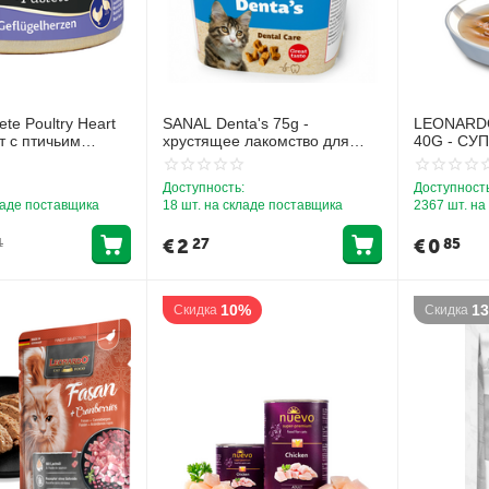
te Poultry Heart
SANAL Denta's 75g -
LEONARD
т с птичьим
хрустящее лакомство для
40G - СУ
здоровья зубов
ЛОСОСЕ
Доступность:
Доступность
ладе поставщика
18 шт. на складе поставщика
2367 шт. на
€
2
€
0
27
85
1
10%
1
Скидка
Скидка