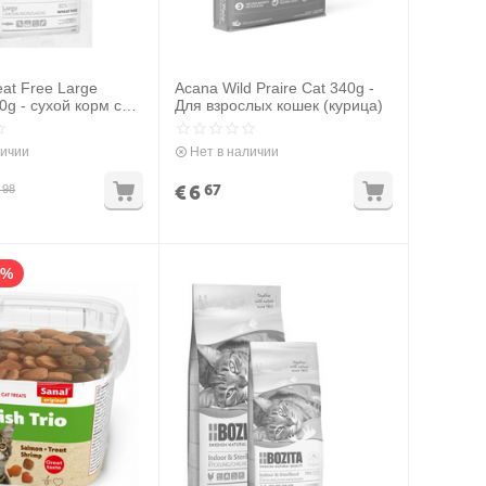
eat Free Large
Acana Wild Praire Cat 340g -
0g - сухой корм с
Для взрослых кошек (курица)
ля кошек крупных
личии
Нет в наличии
€
6
67
98
0%