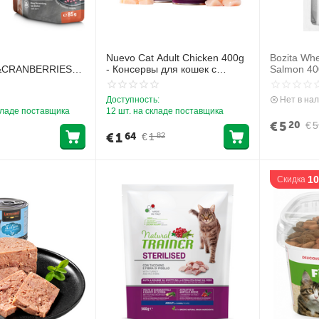
Nuevo Cat Adult Chicken 400g
Bozita Wh
&CRANBERRIES
- Консервы для кошек с
Salmon 40
НСЕРВЫ ДЛЯ
курицей
лососем д
АЗАНОМ И
пород
Доступность:
Нет в на
кладе поставщика
12 шт. на складе поставщика
€
5
20
€
5
€
1
64
€
1
82
1
Скидка