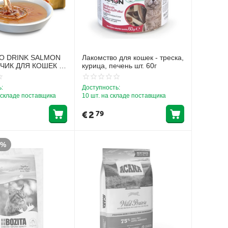
O DRINK SALMON
Лакомство для кошек - треска,
ПЧИК ДЛЯ КОШЕК С
курица, печень шт. 60г
М
:
Доступность:
 складе поставщика
10 шт. на складе поставщика
€
2
79
3%