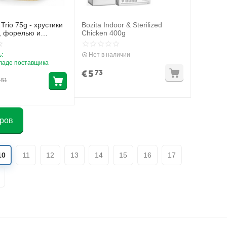
 Trio 75g - хрустики
Bozita Indoor & Sterilized
, форелью и
Chicken 400g
и
:
Нет в наличии
кладе поставщика
€
5
73
51
аров
10
11
12
13
14
15
16
17