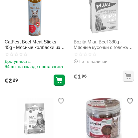
CatFest Beef Meat Sticks
Bozita Mjau Beef 380g -
45g - Мясные колбаски из
Мясные кусочки с говяжьим
говядины
фаршем в желе
Доступность:
Нет в наличии
94 шт. на складе поставщика
€
1
96
€
2
29