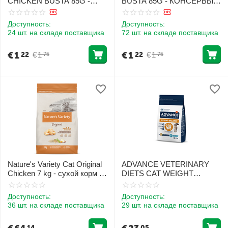
CHICKEN BUSTA 85G -
BUSTA 85G - КОНСЕРВЫ С
КОНСЕРВЫ С КУРИЦЕЙ
ГОВЯДИНОЙ ДЛЯ
ДЛЯ ВЫВЕДЕНИЯ
ВЫВЕДЕНИЯ ШЕРСТИ У
Доступность:
Доступность:
ШЕРСТИ У ВЗРОСЛЫХ
ВЗРОСЛЫХ КОШЕК
24 шт. на складе поставщика
72 шт. на складе поставщика
КОШЕК
€
1
€
1
€
1
€
1
22
22
75
75
Nature's Variety Cat Original
ADVANCE VETERINARY
Chicken 7 kg - сухой корм с
DIETS CAT WEIGHT
курицей для взрослых
BALANCE 1.5KG - ДЛЯ
кошек
КОШЕК ДЛЯ КОНТРОЛЯ
Доступность:
Доступность:
ВЕСА
36 шт. на складе поставщика
29 шт. на складе поставщика
14
05