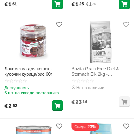
€
1
€
1
€
1
61
25
36
Лакомства для кошек -
Bozita Grain Free Diet &
кусочки курица/рис 60г
Stomach Elk 2kg -
беззерновой сухой корм с
мясом лося для
Доступность:
Нет в наличии
чуствительных или
6 шт. на складе поставщика
превередлевых кошек
€
23
14
€
2
52
23%
Скидка