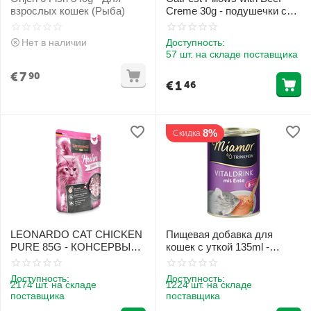
взрослых кошек (Рыба)
Creme 30g - подушечки с
говядиной для кошек
Нет в наличии
Доступность:
57 шт. на складе поставщика
€
7
90
€
1
46
8%
Скидка
LEONARDO CAT CHICKEN
Пищевая добавка для
PURE 85G - КОНСЕРВЫ
кошек с уткой 135ml -
ДЛЯ КОШЕК С КУРИЦЕЙ
Miamor Trinkfein Vitaldrink
Доступность:
Доступность:
2174 шт. на складе
1224 шт. на складе
поставщика
поставщика