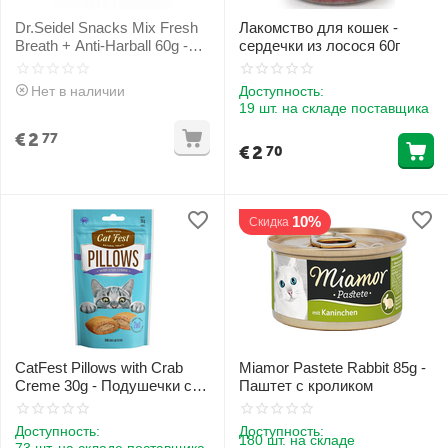
Dr.Seidel Snacks Mix Fresh
Лакомство для кошек -
Breath + Anti-Harball 60g -
сердечки из лосося 60г
ассорти - от комков шерсти
в пищеварительном тракте
Нет в наличии
Доступность:
и для свежего дыхания
19 шт. на складе поставщика
€
2
77
€
2
70
10%
Скидка
CatFest Pillows with Crab
Miamor Pastete Rabbit 85g -
Creme 30g - Подушечки с
Паштет с кроликом
крабом для кошек
Доступность:
Доступность:
180 шт. на складе
73 шт. на складе поставщика