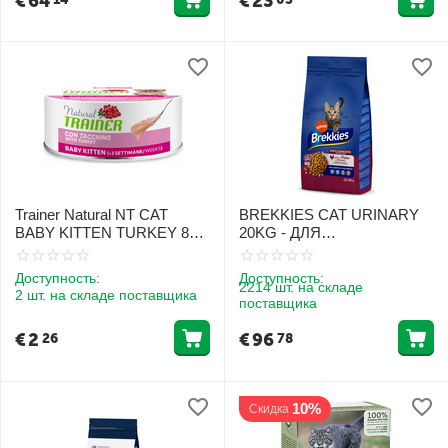
€
64
€
23
Trainer Natural NT CAT
BREKKIES CAT URINARY
BABY KITTEN TURKEY 80
20KG - ДЛЯ
G - Полноценный
СТЕРИЛИЗОВАННЫХ
консервированный корм
КОШЕК (КУРИЦА)
Доступность:
Доступность:
для котят с 3-х недельного
2214 шт. на складе
2 шт. на складе поставщика
поставщика
возраста.
€
2
€
96
26
78
10%
Скидка