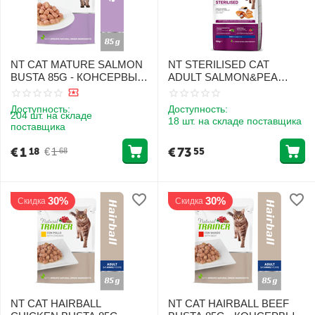
NT CAT MATURE SALMON
NT STERILISED CAT
BUSTA 85G - КОНСЕРВЫ С
ADULT SALMON&PEA
ЛОСОСЕМ ДЛЯ
10KG - КОРМ С ЛОСОСЕМ
ПОЖИЛЫХ КОШЕК
И ГОРОШКОМ ДЛЯ
Доступность:
Доступность:
ВЗРОСЛЫХ
204 шт. на складе
18 шт. на складе поставщика
поставщика
СТЕРИЛИЗОВАННЫХ
КОШЕК
€
1
€
73
€
1
18
55
68
30%
30%
Скидка
Скидка
NT CAT HAIRBALL
NT CAT HAIRBALL BEEF