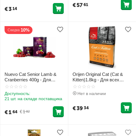
€
57
61
€
3
14
10%
Скидка
Nuevo Cat Senior Lamb &
Orijen Original Cat (Cat &
Cranberries 400g - Для
Kitten)1.8kg - Для всех
пожилых кошек с ягненком
возрастов (курица,
и клюквой
индюшка и рыба)
Доступность:
Нет в наличии
21 шт. на складе поставщика
€
39
34
€
1
€
1
64
82