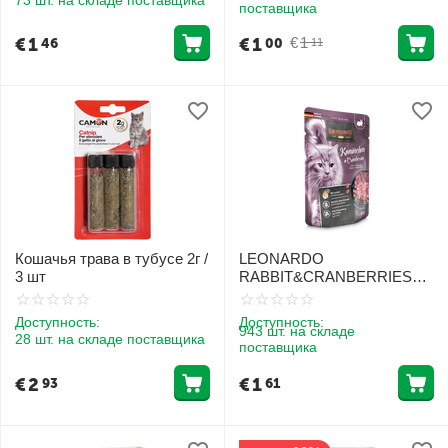
поставщика
€
1
€
1
€
1
46
00
11
Кошачья трава в тубусе 2г /
LEONARDO
3 шт
RABBIT&CRANBERRIES
85G - КОНСЕРВЫ ДЛЯ
КОШЕК С МЯСОМ
Доступность:
Доступность:
КРОЛИКА И КЛЮКВОЙ
943 шт. на складе
28 шт. на складе поставщика
поставщика
€
2
€
1
93
61