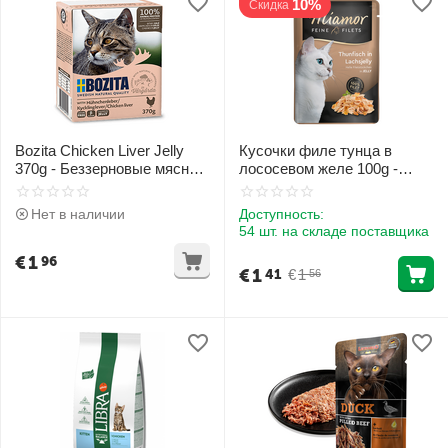
10%
Скидка
Bozita Chicken Liver Jelly
Кусочки филе тунца в
370g - Беззерновые мясные
лососевом желе 100g -
кусочки с курицей в желе
Miamor Feine Filet tuna in
salmon jelly
Нет в наличии
Доступность:
54 шт. на складе поставщика
€
1
96
€
1
€
1
41
56