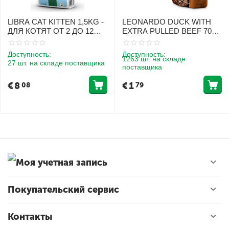
LIBRA CAT KITTEN 1,5KG -
LEONARDO DUCK WITH
ДЛЯ КОТЯТ ОТ 2 ДО 12
EXTRA PULLED BEEF 70G
МЕСЯЦЕВ (КУРИЦА И
- КОНСЕРВЫ ДЛЯ КОШЕК
РИС)
С МЯСОМ УТКИ И
Доступность:
Доступность:
РУБЛЁНОЙ ГОВЯДИНОЙ
1263 шт. на складе
27 шт. на складе поставщика
поставщика
€
8
€
1
08
79
Моя учетная запись
Покупательский сервис
Контакты