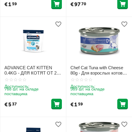
€
1
€
97
59
70
ADVANCE CAT KITTEN
Chef Cat Tuna with Cheese
0.4KG - ДЛЯ КОТЯТ ОТ 2
80g - Для взрослых котов с
ДО 12 МЕСЯЦЕВ (КУРИЦА
тунцом и сыром
И РИС)
Доступность:
Доступность:
788 шт. на складе
389 шт. на складе
поставщика
поставщика
€
5
€
1
37
59