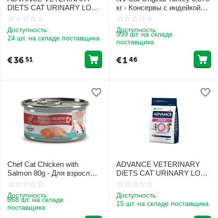
DIETS CAT URINARY LOW
кг - Консервы с индейкой
CALORIES 2.5KG - ДЛЯ
для взрослых кошек
КОШЕК ДЛЯ ЗДОРОВЬЯ
Доступность:
Доступность:
МОЧЕВЫВОДЯЩИХ
399 шт. на складе
24 шт. на складе поставщика
поставщика
ПУТЕЙ И КОНТРОЛЯ
ВЕСА
€
36
€
1
51
46
Chef Cat Chicken with
ADVANCE VETERINARY
Salmon 80g - Для взрослых
DIETS CAT URINARY LOW
котов с курицей и лососем
CALORIES 7.5KG - ДЛЯ
КОШЕК ДЛЯ ЗДОРОВЬЯ
Доступность:
Доступность:
МОЧЕВЫВОДЯЩИХ
868 шт. на складе
15 шт. на складе поставщика
поставщика
ПУТЕЙ И КОНТРОЛЯ
ВЕСА