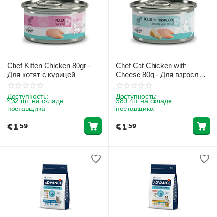
Chef Kitten Chicken 80gr -
Chef Cat Chicken with
Для котят с курицей
Cheese 80g - Для взрослых
котов с курицей и сыром
Доступность:
Доступность:
432 шт. на складе
380 шт. на складе
поставщика
поставщика
€
1
€
1
59
59