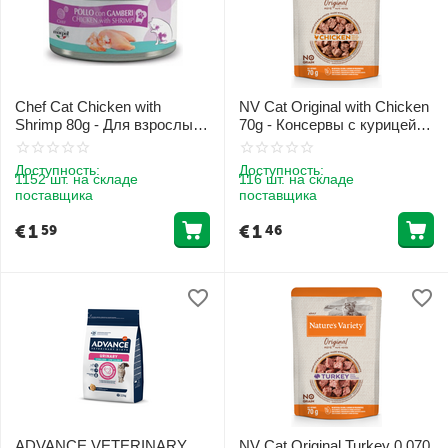
Chef Cat Chicken with
NV Cat Original with Chicken
Shrimp 80g - Для взрослых
70g - Консервы с курицей
котов с курицей и
для взрослых кошек
криветками
Доступность:
Доступность:
1152 шт. на складе
116 шт. на складе
поставщика
поставщика
€
1
€
1
59
46
ADVANCE VETERINARY
NV Cat Original Turkey 0,070