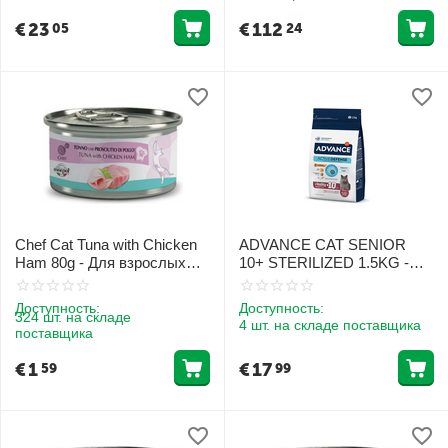
€
23
€
112
05
24
Chef Cat Tuna with Chicken
ADVANCE CAT SENIOR
Ham 80g - Для взрослых
10+ STERILIZED 1.5KG -
котов с тунцом и куриной
ДЛЯ ПОЖИЛЫХ
ветчиной
СТЕРИЛИЗОВАННЫХ
Доступность:
Доступность:
КОШЕК (КУРИЦА)
324 шт. на складе
4 шт. на складе поставщика
поставщика
€
1
€
17
59
99