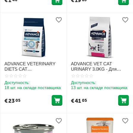
€
1
€
19
ADVANCE VETERINARY
ADVANCE VET CAT
DIETS CAT
URINARY 3.0KG - Для
GASTROENTERIC
котов при мочекаменной
SENSITIVE 1.5KG - ДЛЯ
болезни
Доступность:
Доступность:
КОШЕК С
18 шт. на складе поставщика
13 шт. на складе поставщика
ЧУВСТВИТЕЛЬНЫМ
ПИЩЕВАРЕНИЕМ
€
23
€
41
05
05