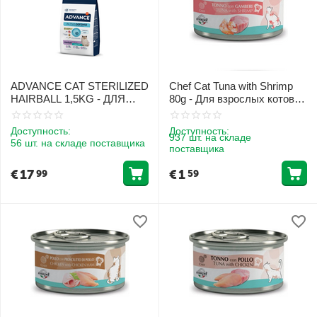
ADVANCE CAT STERILIZED
Chef Cat Tuna with Shrimp
HAIRBALL 1,5KG - ДЛЯ
80g - Для взрослых котов с
ВЗРОСЛЫХ КОШЕК
тунцом и криветками
(ИНДЮШКА И РИС)
Доступность:
Доступность:
937 шт. на складе
56 шт. на складе поставщика
поставщика
€
17
€
1
99
59