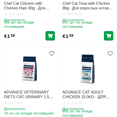
Chef Cat Chicken with
Chef Cat Tuna with Chicken
Chicken Ham 80g - Для
80g - Для взрослых котов с
взрослых котов с курицей и
тунцом и курицей
куриной ветчиной
Доступность:
Доступность:
586 шт. на складе
541 шт. на складе
поставщика
поставщика
€
1
€
1
59
59
ADVANCE VETERINARY
ADVANCE CAT ADULT
DIETS CAT URINARY 1.5KG
CHICKEN 15.0KG - ДЛЯ
- ДЛЯ КОШЕК ДЛЯ
ВЗРОСЛЫХ КОТОВ
ЗДОРОВЬЯ
(КУРИЦА И РИС)
Доступность:
Доступность:
МОЧЕВЫВОДЯЩИХ
806 шт. на складе
19 шт. на складе поставщика
поставщика
ПУТЕЙ