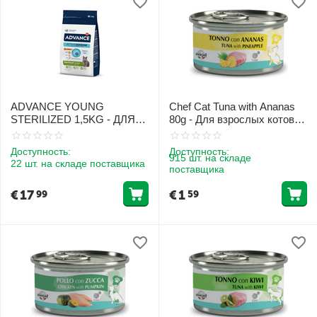
ADVANCE YOUNG
Chef Cat Tuna with Ananas
STERILIZED 1,5KG - ДЛЯ
80g - Для взрослых котов с
СТЕРИЛИЗОВАННЫХ
тунцом и ананасом
КОШЕК ЮНИОРОВ
Доступность:
Доступность:
(КУРИЦА)
915 шт. на складе
22 шт. на складе поставщика
поставщика
€
17
€
1
99
59