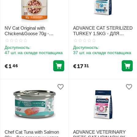
NV Cat Original with
ADVANCE CAT STERILIZED
Chicken&Goose 70g -
TURKEY 1.5KG - ДЛЯ
Консервы с курицей и гусем
СТЕРИЛИЗОВАННЫХ
для взрослых кошек
КОШЕК (ИНДЮШКА)
Доступность:
Доступность:
47 шт. на складе поставщика
37 шт. на складе поставщика
€
1
€
17
46
31
Chef Cat Tuna with Salmon
ADVANCE VETERINARY