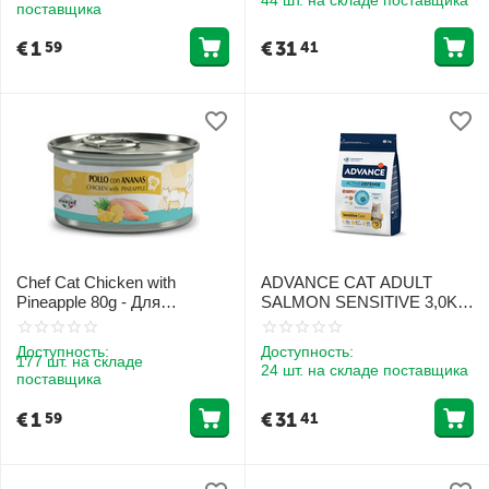
поставщика
€
1
€
31
59
41
Chef Cat Chicken with
ADVANCE CAT ADULT
Pineapple 80g - Для
SALMON SENSITIVE 3,0KG
взрослых котов с курицей и
- ДЛЯ ВЗРОСЛЫХ КОШЕК
ананасом
(ЛОСОСЬ И РИС)
Доступность:
Доступность:
177 шт. на складе
24 шт. на складе поставщика
поставщика
€
1
€
31
59
41