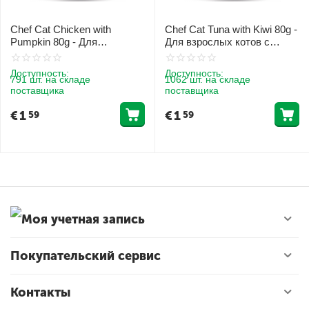
Chef Cat Chicken with
Chef Cat Tuna with Kiwi 80g -
Pumpkin 80g - Для
Для взрослых котов с
взрослых котов с курицей и
тунцом и киви
тыквой
Доступность:
Доступность:
791 шт. на складе
1062 шт. на складе
поставщика
поставщика
€
1
€
1
59
59
Моя учетная запись
Покупательский сервис
Контакты