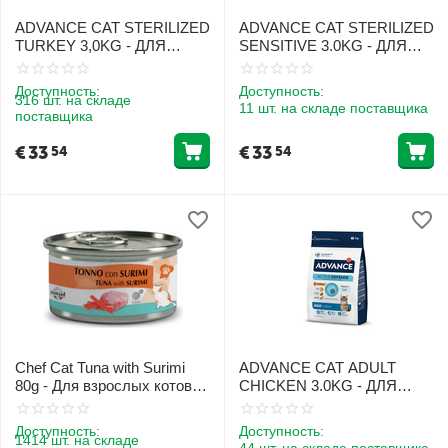
ADVANCE CAT STERILIZED
ADVANCE CAT STERILIZED
TURKEY 3,0KG - ДЛЯ
SENSITIVE 3.0KG - ДЛЯ
СТЕРИЛИЗОВАННЫХ
СТЕРИЛИЗОВАННЫХ
КОШЕК (ИНДЮШКА)
КОШЕК (ЛОСОСЬ)
Доступность:
Доступность:
316 шт. на складе
11 шт. на складе поставщика
поставщика
€
33
€
33
54
54
Chef Cat Tuna with Surimi
ADVANCE CAT ADULT
80g - Для взрослых котов с
CHICKEN 3.0KG - ДЛЯ
тунцом и сурими
ВЗРОСЛЫХ КОШЕК
(КУРИЦA И РИС)
Доступность:
Доступность:
1414 шт. на складе
44 шт. на складе поставщика