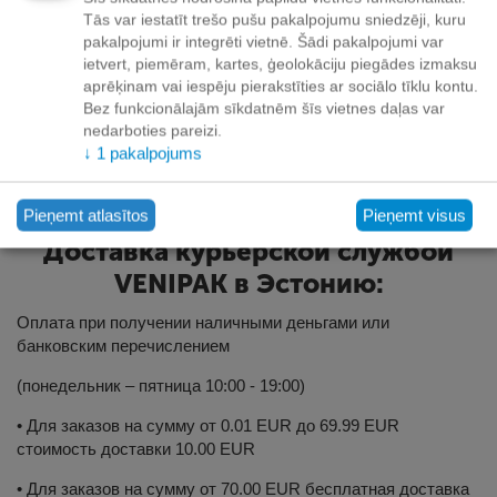
Tās var iestatīt trešo pušu pakalpojumu sniedzēji, kuru
M размер 17.5 x 35 x 61cm
pakalpojumi ir integrēti vietnē. Šādi pakalpojumi var
L размер 36.5 x 35 x 61cm
ietvert, piemēram, kartes, ģeolokāciju piegādes izmaksu
aprēķinam vai iespēju pierakstīties ar sociālo tīklu kontu.
XL размер 74.5 x 35 x 61cm
Bez funkcionālajām sīkdatnēm šīs vietnes daļas var
nedarboties pareizi.
Ограничение веса - 30 кг
↓
1
pakalpojums
Pieņemt atlasītos
Pieņemt visus
Доставка курьерской службой
VENIPAK в Эстонию:
Оплата при получении наличными деньгами или
банковским перечислением
(понедельник – пятница 10:00 - 19:00)
• Для заказов на сумму от 0.01 EUR до 69.99 EUR
стоимость доставки 10.00 EUR
• Для заказов на сумму от 70.00 EUR бесплатная доставка