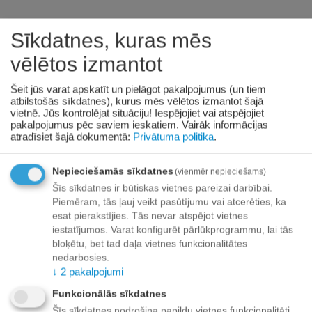
S размер 9 x 38 x 64cm
Sīkdatnes, kuras mēs
M размер 19 x 38 x 64cm
vēlētos izmantot
L размер 39 x 38 x 64cm
Šeit jūs varat apskatīt un pielāgot pakalpojumus (un tiem
atbilstošās sīkdatnes), kurus mēs vēlētos izmantot šajā
Ограничение веса - 30 кг
vietnē. Jūs kontrolējat situāciju! Iespējojiet vai atspējojiet
pakalpojumus pēc saviem ieskatiem.
Vairāk informācijas
atradīsiet šajā dokumentā:
Privātuma politika
.
Доставка через терминалы
Nepieciešamās sīkdatnes
(vienmēr nepieciešams)
UNISEND Эстония
Šīs sīkdatnes ir būtiskas vietnes pareizai darbībai.
Piemēram, tās ļauj veikt pasūtījumu vai atcerēties, ka
• Для заказов на сумму от 0.01 EUR до 69.99 EUR
esat pierakstījies. Tās nevar atspējot vietnes
стоимость доставки 3.50 EUR
iestatījumos. Varat konfigurēt pārlūkprogrammu, lai tās
bloķētu, bet tad daļa vietnes funkcionalitātes
• Для заказов на сумму от 70.00 EUR бесплатная доставка
nedarbosies.
↓
2
pakalpojumi
XS размер 8 x 18.5 x 61cm
Funkcionālās sīkdatnes
S размер 8 x 35 x 61cm
Šīs sīkdatnes nodrošina papildu vietnes funkcionalitāti.