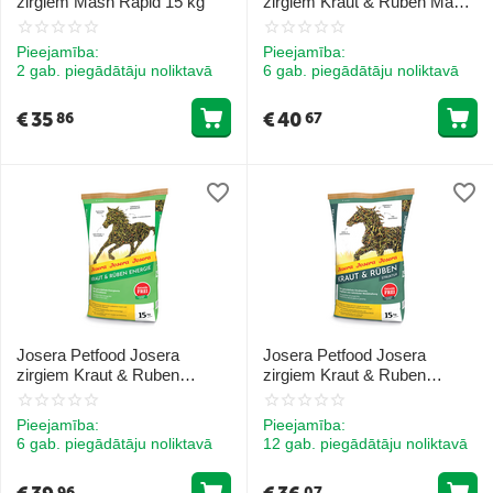
zirgiem Mash Rapid 15 kg
zirgiem Kraut & Ruben Mash
15 kg
Pieejamība:
Pieejamība:
2 gab. piegādātāju noliktavā
6 gab. piegādātāju noliktavā
€
35
€
40
86
67
Josera Petfood Josera
Josera Petfood Josera
zirgiem Kraut & Ruben
zirgiem Kraut & Ruben
Energie 15 kg
Struktur 15 kg
Pieejamība:
Pieejamība:
6 gab. piegādātāju noliktavā
12 gab. piegādātāju noliktavā
96
07