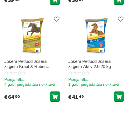
€
39
€
36
Josera Petfood Josera
Josera Petfood Josera
zirgiem Kraut & Ruben
zirgiem Aktiv 2.0 20 kg
Mineral 15 kg
Pieejamība:
Pieejamība:
4 gab. piegādātāju noliktavā
1 gab. piegādātāju noliktavā
€
64
€
41
90
49