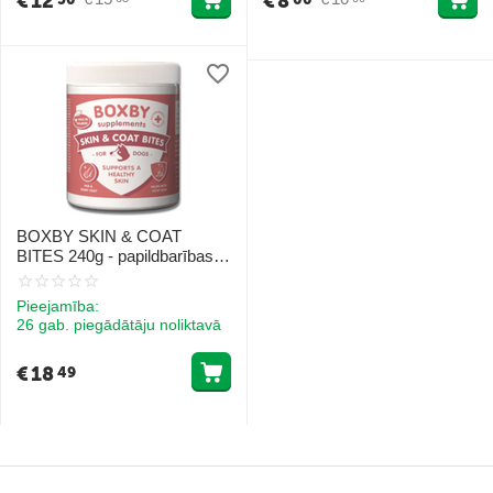
€
12
€
8
BOXBY SKIN & COAT
BITES 240g - papildbarības
suņiem, veicina suņa ādas un
apmatojuma veselību.
Pieejamība:
26 gab. piegādātāju noliktavā
€
18
49