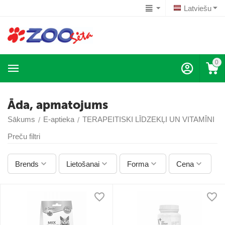
Latviešu
0
Āda, apmatojums
Sākums
E-aptieka
TERAPEITISKI LĪDZEKĻI UN VITAMĪNI
/
/
/
Preču filtri
Brends
Lietošanai
Forma
Cena