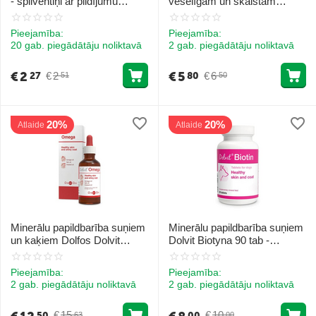
- spilventiņi ar pildījumu
veselīgam un skaistam
kažoka un ādas veselībai
apmatojumam
Pieejamība:
Pieejamība:
20 gab. piegādātāju noliktavā
2 gab. piegādātāju noliktavā
€
2
€
5
€
2
€
6
27
80
51
50
20%
20%
Atlaide
Atlaide
Minerālu papildbarība suņiem
Minerālu papildbarība suņiem
un kaķiem Dolfos Dolvit
Dolvit Biotyna 90 tab -
Omega 50 ml - veselīga āda
veselīga āda un apmatojums
un spīdīgs mētelis
Pieejamība:
Pieejamība:
2 gab. piegādātāju noliktavā
2 gab. piegādātāju noliktavā
€
15
€
10
50
00
63
00