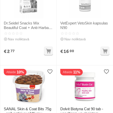
Dr.Seidel Snacks Mix
VetExpert VetoSkin kapsulas
Beautiful Coat + Anti-Harball
N90
60g - asortī – pret spalvu
kamoliem gremošanas traktā
Nav noliktavā
Nav noliktavā
un izcilam kažokam
€
2
€
16
77
00
10%
11%
Atlaide
Atlaide
SANAL Skin & Coat Bits 75g
Dolvit Biotyna Cat 90 tab -