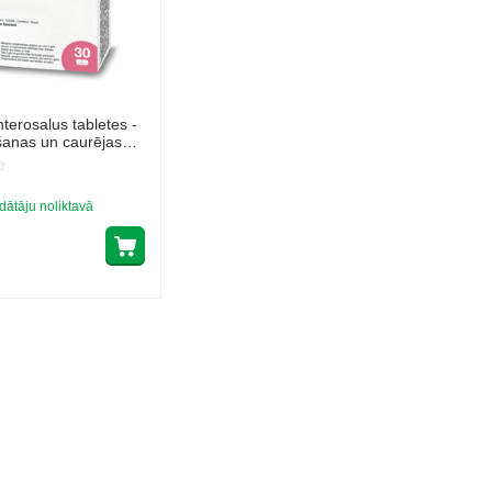
erosalus tabletes -
šanas un caurējas
(30 tabletes).
dātāju noliktavā