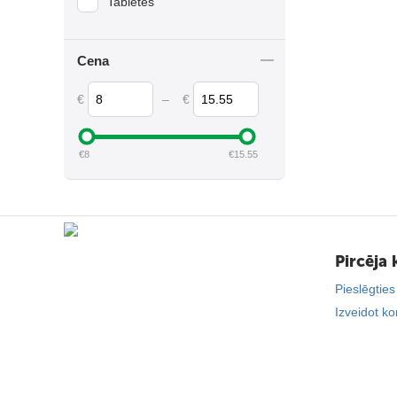
Tabletes
Cena
€
–
€
€
8
€
15.55
Pircēja 
Pieslēgties
Izveidot ko