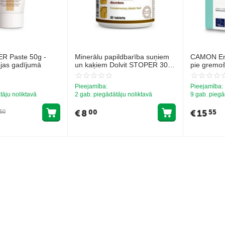
ER Paste 50g -
Minerālu papildbarība suņiem
CAMON Ent
ejas gadījumā
un kaķiem Dolvit STOPER 30
pie gremo
tab - kuņģa-zarnu trakta
problēmam 
traucējumi
Pieejamība:
Pieejamība:
tāju noliktavā
2 gab. piegādātāju noliktavā
9 gab. piegā
€
8
€
15
00
55
50