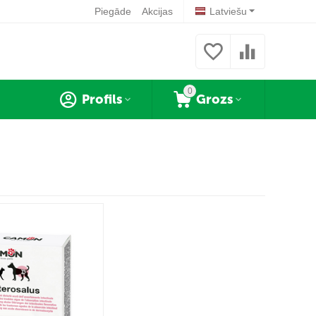
Piegāde
Akcijas
Latviešu
0
Profils
Grozs