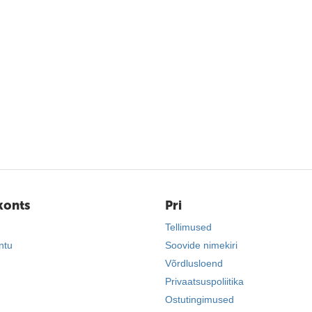
konts
Pri
Tellimused
ntu
Soovide nimekiri
Võrdlusloend
Privaatsuspoliitika
Ostutingimused