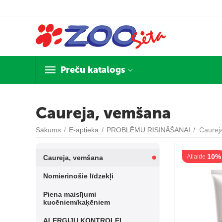
Preču katalogs
Caureja, vemšana
Sākums
/
E-aptieka
/
PROBLĒMU RISINĀŠANAI
/
Caurej
10%
Atlaide
Caureja, vemšana
Nomierinošie līdzekļi
Piena maisījumi
kucēniem/kaķēniem
ALERĢIJU KONTROLEI