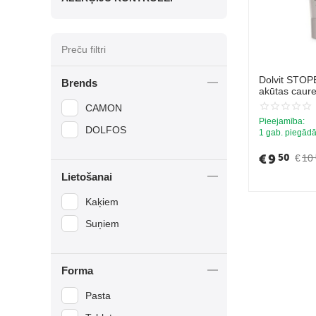
Preču filtri
Dolvit STOP
Brends
akūtas caur
CAMON
Pieejamība:
DOLFOS
1 gab. piegādā
€
9
50
€
10
Lietošanai
Kaķiem
Suņiem
Forma
Pasta