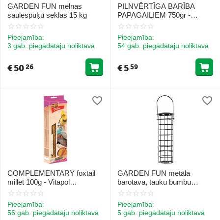
GARDEN FUN melnas
PILNVĒRTĪGA BARĪBA
saulespuķu sēklas 15 kg
PAPAGAIĻIEM 750gr -
NUTRIN Nature - Parrot
Pieejamība:
Pieejamība:
3 gab. piegādātāju noliktavā
54 gab. piegādātāju noliktavā
€
50
€
5
26
59
COMPLEMENTARY foxtail
GARDEN FUN metāla
millet 100g - Vitapol
barotava, tauku bumbu
senegālas prosa
turētājs 9x9x26 cm
Pieejamība:
Pieejamība:
56 gab. piegādātāju noliktavā
5 gab. piegādātāju noliktavā