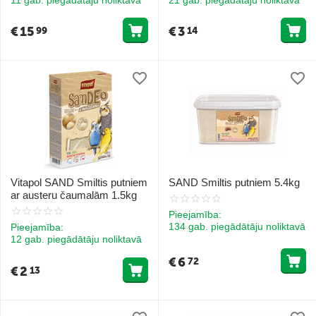
€
15
€
3
99
14
Vitapol SAND Smiltis putniem
SAND Smiltis putniem 5.4kg
ar austeru čaumalām 1.5kg
Pieejamība:
134 gab. piegādātāju noliktavā
Pieejamība:
12 gab. piegādātāju noliktavā
€
6
72
€
2
13