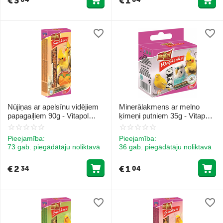
€
3
€
1
Nūjiņas ar apelsīnu vidējiem
Minerālakmens ar melno
papagaiļiem 90g - Vitapol
ķimeņi putniem 35g - Vitapol
STANDARD Smakers orange
MINERAL BLOCK with
for cockatiel
nigella seeds for birds
Pieejamība:
Pieejamība:
73 gab. piegādātāju noliktavā
36 gab. piegādātāju noliktavā
€
2
€
1
34
04