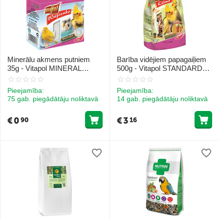
Minerālu akmens putniem
Barība vidējiem papagaiļiem
35g - Vitapol MINERAL
500g - Vitapol STANDARD
BLOCK natural for birds
foil complete food for
cockatiel
Pieejamība:
Pieejamība:
75 gab. piegādātāju noliktavā
14 gab. piegādātāju noliktavā
€
0
€
3
90
16