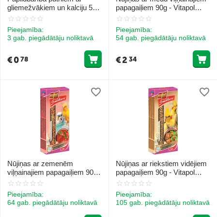
gliemežvākiem un kalciju 50g
papagaiļiem 90g - Vitapol
- Vitapol VITALINE shells and
STANDARD Smakers honey
lime supplementary mixture
for budgie
Pieejamība:
Pieejamība:
for birds
3 gab. piegādātāju noliktavā
54 gab. piegādātāju noliktavā
€
0
€
2
78
34
Nūjiņas ar zemenēm
Nūjiņas ar riekstiem vidējiem
viļņainajiem papagaiļiem 90g -
papagaiļiem 90g - Vitapol
Vitapol STANDARD Smakers
STANDARD Smakers nut for
strawberry for budgie
cockatiel
Pieejamība:
Pieejamība:
64 gab. piegādātāju noliktavā
105 gab. piegādātāju noliktavā