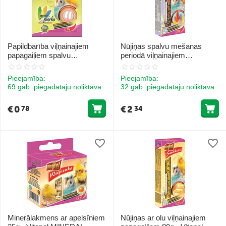
Papildbarība viļņainajiem
Nūjiņas spalvu mešanas
papagaiļiem spalvu
periodā viļņainajiem
uzlabošanai 20g - Vitapol
papagaiļiem 90g - Vitapol
VITALINE Thick feathers
STANDARD Smakers
Pieejamība:
Pieejamība:
supplementary mixture for
moulting for budgie
69 gab. piegādātāju noliktavā
32 gab. piegādātāju noliktavā
budgie
€
0
€
2
78
34
Minerālakmens ar apelsīniem
Nūjiņas ar olu viļņainajiem