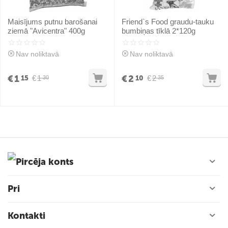
Maisījums putnu barošanai
Friend`s Food graudu-tauku
ziemā "Avicentra" 400g
bumbiņas tīklā 2*120g
Nav noliktavā
Nav noliktavā
€
1
€
2
€
1
€
2
15
10
30
35
Pircēja konts
Pri
Kontakti