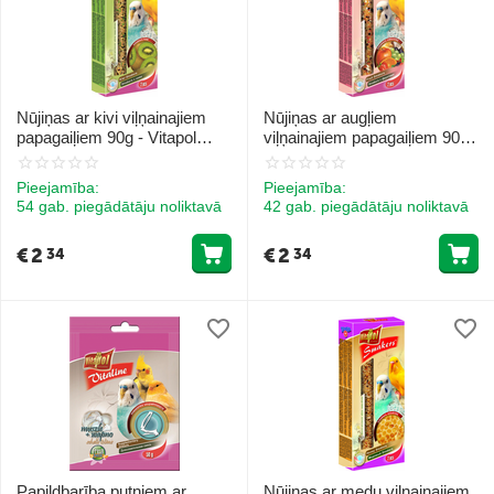
Nūjiņas ar kivi viļņainajiem
Nūjiņas ar augļiem
papagaiļiem 90g - Vitapol
viļņainajiem papagaiļiem 90g -
STANDARD Smakers kiwi
Vitapol STANDARD Smakers
for budgie
fruit for budgie
Pieejamība:
Pieejamība:
54 gab. piegādātāju noliktavā
42 gab. piegādātāju noliktavā
€
2
€
2
34
34
Papildbarība putniem ar
Nūjiņas ar medu viļņainajiem