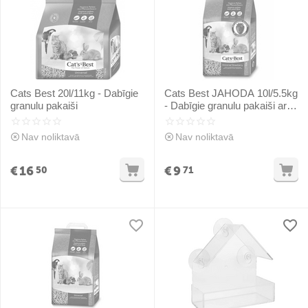
Cats Best 20l/11kg - Dabīgie
Cats Best JAHODA 10l/5.5kg
granulu pakaiši
- Dabīgie granulu pakaiši ar
zemenes smaržu
dzīvniekiem
Nav noliktavā
Nav noliktavā
€
16
€
9
50
71