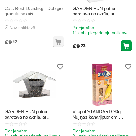
Cats Best 10l/5.5kg - Dabīgie
GARDEN FUN putnu
granulu pakaiši
barotava no akrīla, ar
piesūcekni 14,8x6.7x15.5 cm
Nav noliktavā
Pieejamība:
11 gab. piegādātāju noliktavā
€
9
17
€
9
73
GARDEN FUN putnu
Vitapol STANDARD 90g -
barotava no akrīla, ar
Nūjiņas kanārijputniem,
piesūcekni 24x9x15 cm
papildbarība nūjiņas 3in1 ar
medu,olu, augļiem
Pieejamība:
Pieejamība:
11 gab. piegādātāju noliktavā
21 gab. piegādātāju noliktavā