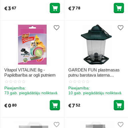
€
3
€
7
67
78
Vitapol VITALINE 8g -
GARDEN FUN plastmasas
Papildbarība ar ogli putniem
putnu barotava laterna
14.8x13x17 cm
Pieejamība:
Pieejamība:
73 gab. piegādātāju noliktavā
10 gab. piegādātāju noliktavā
€
0
€
7
80
52