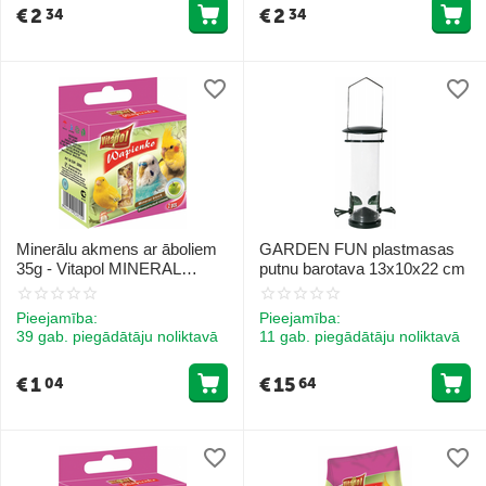
€
2
€
2
34
34
Minerālu akmens ar āboliem
GARDEN FUN plastmasas
35g - Vitapol MINERAL
putnu barotava 13x10x22 cm
BLOCK apple for birds
Pieejamība:
Pieejamība:
39 gab. piegādātāju noliktavā
11 gab. piegādātāju noliktavā
€
1
€
15
04
64