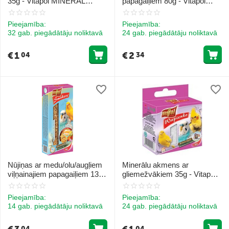
35g - Vitapol MINERAL
papagaiļiem 80g - Vitapol
BLOCK orange for birds
STANDARD Smakers egg for
budgie
Pieejamība:
Pieejamība:
32 gab. piegādātāju noliktavā
24 gab. piegādātāju noliktavā
€
1
€
2
04
34
Nūjiņas ar medu/olu/augļiem
Minerālu akmens ar
viļņainajiem papagaiļiem 130g
gliemežvākiem 35g - Vitapol
- Vitapol STANDARD
MINERAL BLOCK with shells
Smakers 3 in 1 for budgie
for birds
Pieejamība:
Pieejamība:
14 gab. piegādātāju noliktavā
24 gab. piegādātāju noliktavā
04
04