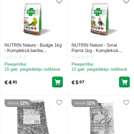
NUTRIN Nature - Budgie 1kg
NUTRIN Nature - Smal
- Kompleksā barība
Parrot 1kg - Kompleksā
pundurpapagaiļiem
barība mazajiem papagaiļiem
Pieejamība:
Pieejamība:
15 gab. piegādātāju noliktavā
12 gab. piegādātāju noliktavā
€
4
€
5
81
07
12%
11%
Atlaide
Atlaide