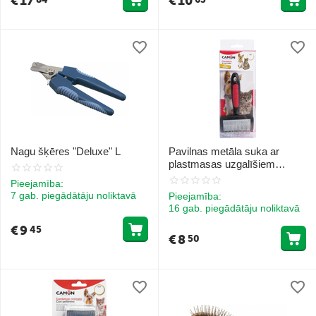
€
17
€
10
Nagu šķēres "Deluxe" L
Pavilnas metāla suka ar
plastmasas uzgalīšiem
suņiem un kaķiem 7,5x5 cm
Pieejamība:
7 gab. piegādātāju noliktavā
Pieejamība:
16 gab. piegādātāju noliktavā
€
9
45
€
8
50