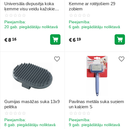
Universāla divpusēja koka
Ķemme ar rotējošiem 29
ķemme visu veidu kažokiem
zobiem
M
Pieejamība:
Pieejamība:
20 gab. piegādātāju noliktavā
6 gab. piegādātāju noliktavā
€
8
€
6
16
19
Gumijas masāžas suka 13x9
Pavilnas metāla suka suņiem
pelēka
un kaķiem S
Pieejamība:
Pieejamība:
8 gab. piegādātāju noliktavā
9 gab. piegādātāju noliktavā