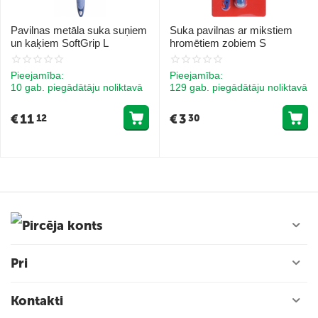
Pavilnas metāla suka suņiem
Suka pavilnas ar mikstiem
un kaķiem SoftGrip L
hromētiem zobiem S
Pieejamība:
Pieejamība:
10 gab. piegādātāju noliktavā
129 gab. piegādātāju noliktavā
€
11
€
3
12
30
Pircēja konts
Pri
Kontakti