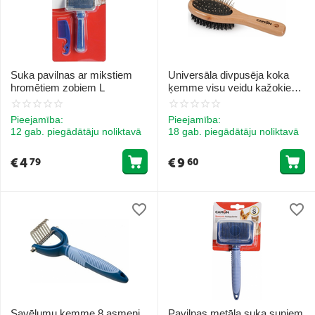
Suka pavilnas ar mikstiem
Universāla divpusēja koka
hromētiem zobiem L
ķemme visu veidu kažokiem
L
Pieejamība:
Pieejamība:
12 gab. piegādātāju noliktavā
18 gab. piegādātāju noliktavā
€
4
€
9
79
60
Savēlumu kemme 8 asmeņi
Pavilnas metāla suka suņiem