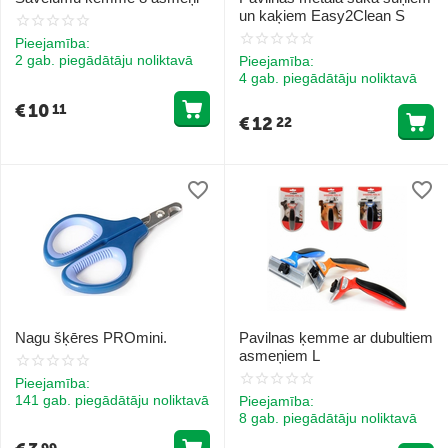
un kaķiem Easy2Clean S
Pieejamība:
2 gab. piegādātāju noliktavā
Pieejamība:
4 gab. piegādātāju noliktavā
€
10
11
€
12
22
Nagu šķēres PROmini.
Pavilnas ķemme ar dubultiem
asmeņiem L
Pieejamība:
141 gab. piegādātāju noliktavā
Pieejamība:
8 gab. piegādātāju noliktavā