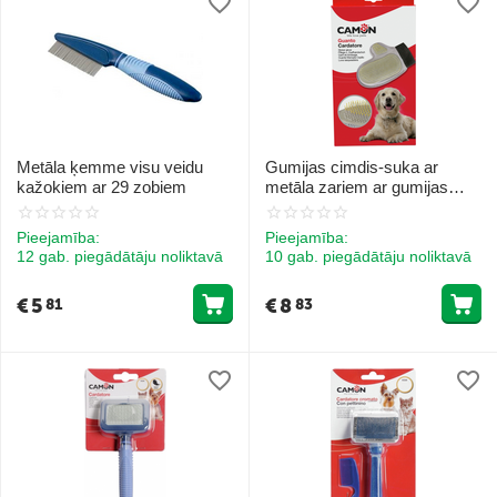
Metāla ķemme visu veidu
Gumijas cimdis-suka ar
kažokiem ar 29 zobiem
metāla zariem ar gumijas
uzgaļiem
Pieejamība:
Pieejamība:
12 gab. piegādātāju noliktavā
10 gab. piegādātāju noliktavā
€
5
€
8
81
83