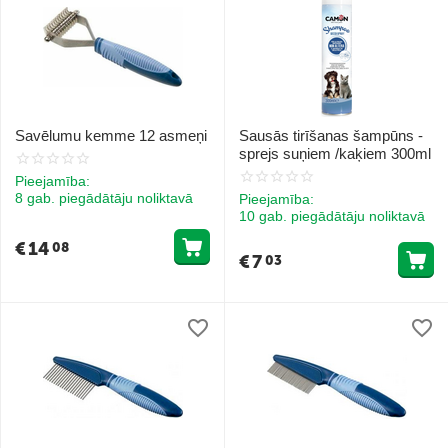
Savēlumu kemme 12 asmeņi
Sausās tirīšanas šampūns -
sprejs suņiem /kaķiem 300ml
Pieejamība:
8 gab. piegādātāju noliktavā
Pieejamība:
10 gab. piegādātāju noliktavā
€
14
08
€
7
03