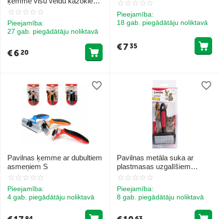
ķemme visu veidu kažokiem
S
Pieejamība:
18 gab. piegādātāju noliktavā
Pieejamība:
27 gab. piegādātāju noliktavā
€
7
35
€
6
20
Pavilnas ķemme ar dubultiem
Pavilnas metāla suka ar
asmeņiem S
plastmasas uzgalīšiem
suņiem un kaķiem 10x6 cm
Pieejamība:
Pieejamība:
4 gab. piegādātāju noliktavā
8 gab. piegādātāju noliktavā
84
63