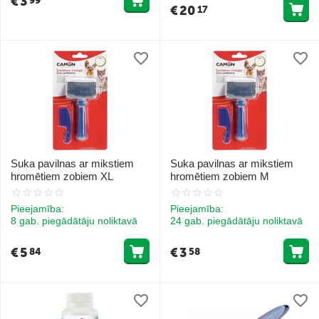
€
3
99
€
20
17
Suka pavilnas ar mikstiem
Suka pavilnas ar mikstiem
hromētiem zobiem XL
hromētiem zobiem M
Pieejamība:
Pieejamība:
8 gab. piegādātāju noliktavā
24 gab. piegādātāju noliktavā
€
5
€
3
84
58