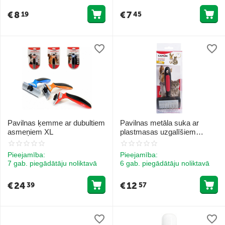
€
8
€
7
19
45
Pavilnas ķemme ar dubultiem
Pavilnas metāla suka ar
asmeņiem XL
plastmasas uzgalīšiem
suņiem un kaķiem 11x7 cm
Pieejamība:
Pieejamība:
7 gab. piegādātāju noliktavā
6 gab. piegādātāju noliktavā
€
24
€
12
39
57