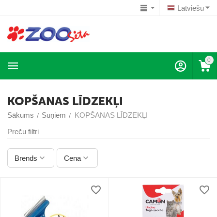
Latviešu
0
KOPŠANAS LĪDZEKĻI
Sākums
Suņiem
KOPŠANAS LĪDZEKĻI
/
/
Preču filtri
Brends
Cena