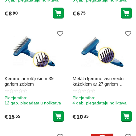
€
8
€
6
90
75
Ķemme ar rotējošiem 39
Metāla ķemme visu veidu
gariem zobiem
kažokiem ar 27 gariem
zobiem
Pieejamība:
Pieejamība:
12 gab. piegādātāju noliktavā
4 gab. piegādātāju noliktavā
€
15
€
10
55
35