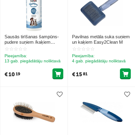
Sausās tirīšanas šampūns-
Pavilnas metāla suka suņiem
pudere suņiem /kaķiem
un kaķiem Easy2Clean M
150ml
Pieejamība:
Pieejamība:
13 gab. piegādātāju noliktavā
4 gab. piegādātāju noliktavā
€
10
€
15
19
81