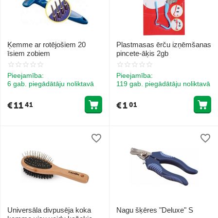
Ķemme ar rotējošiem 20
Plastmasas ērču izņēmšanas
īsiem zobiem
pincete-āķis 2gb
Pieejamība:
Pieejamība:
6 gab. piegādātāju noliktavā
119 gab. piegādātāju noliktavā
€
11
€
1
41
01
Universāla divpusēja koka
Nagu šķēres "Deluxe" S