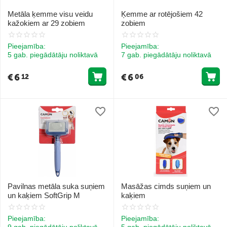
Metāla ķemme visu veidu
Ķemme ar rotējošiem 42
kažokiem ar 29 zobiem
zobiem
Pieejamība:
Pieejamība:
5 gab. piegādātāju noliktavā
7 gab. piegādātāju noliktavā
€
6
€
6
12
06
Pavilnas metāla suka suņiem
Masāžas cimds suņiem un
un kaķiem SoftGrip M
kaķiem
Pieejamība:
Pieejamība:
9 gab. piegādātāju noliktavā
5 gab. piegādātāju noliktavā