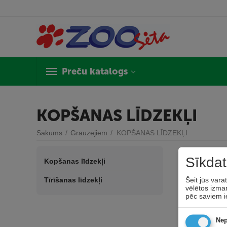
Preču katalogs
KOPŠANAS LĪDZEKĻI
Sākums
/
Grauzējiem
/
KOPŠANAS LĪDZEKĻI
Sīkdat
Kopšanas līdzekļi
Šeit jūs vara
Tīrīšanas līdzekļi
vēlētos izman
pēc saviem i
Nep