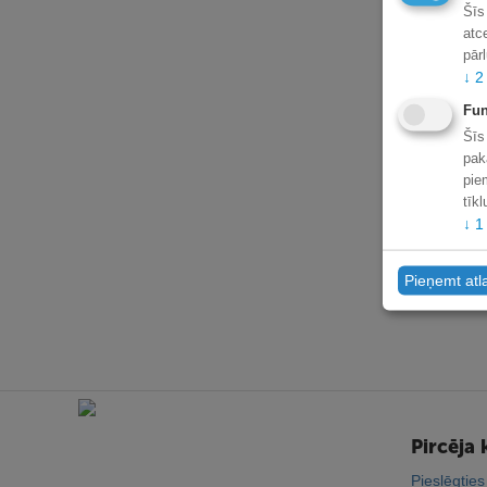
Šīs
atc
pār
↓
2
Fun
Šīs
pak
pie
tīk
↓
1
Pieņemt atl
Pircēja 
Pieslēgties