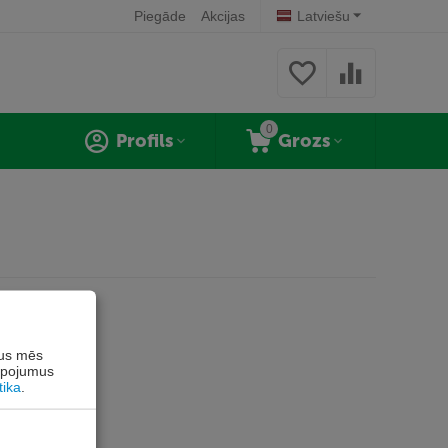
Piegāde
Akcijas
Latviešu
0
Profils
Grozs
rus mēs
alpojumus
tika
.