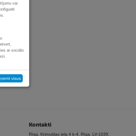
ūtījumu vai
onfigurēt
es.
šu
etvert,
ies ar sociālo
izi.
eņemt visus
Kontakti
Rīga, Krimuldas iela 4 k-4, Rīga, LV-1039,