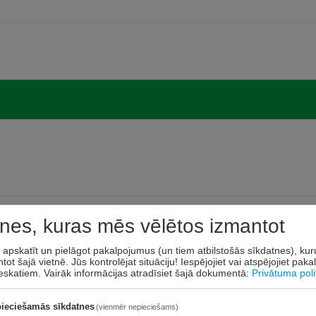
nes, kuras mēs vēlētos izmantot
t apskatīt un pielāgot pakalpojumus (un tiem atbilstošās sīkdatnes), ku
tot šajā vietnē. Jūs kontrolējat situāciju! Iespējojiet vai atspējojiet pak
eskatiem.
Vairāk informācijas atradīsiet šajā dokumentā:
Privātuma poli
ieciešamās sīkdatnes
(vienmēr nepieciešams)