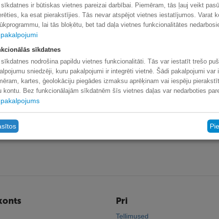
 sīkdatnes ir būtiskas vietnes pareizai darbībai. Piemēram, tās ļauj veikt pas
erēties, ka esat pierakstījies. Tās nevar atspējot vietnes iestatījumos. Varat k
lūkprogrammu, lai tās bloķētu, bet tad daļa vietnes funkcionalitātes nedarbosi
pakalpojumi
kcionālās sīkdatnes
 sīkdatnes nodrošina papildu vietnes funkcionalitāti. Tās var iestatīt trešo pu
alpojumu sniedzēji, kuru pakalpojumi ir integrēti vietnē. Šādi pakalpojumi var i
mēram, kartes, ģeolokāciju piegādes izmaksu aprēķinam vai iespēju pierakstīt
lu kontu. Bez funkcionālajām sīkdatnēm šīs vietnes daļas var nedarboties pare
pakalpojums
asītos
Pi
konts
Pri
Tellimused