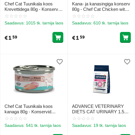
Chef Cat Tuunikala koos
Kana- ja kanasingiga konserv
Krevettidega 80g - Konserv
80g - Chef Cat Chicken with
Tuunikalaga ja Krevettidega
Chicken Ham
Saadavus:
1015 tk. tarnija laos
Saadavus:
610 tk. tarnija laos
€
1
€
1
59
59
Chef Cat Tuunikala koos
ADVANCE VETERINARY
kanaga 80g - Konservid
DIETS CAT URINARY 1.5KG
tuunikala ja kanalihaga
- KASSIDELE KUSETEEDE
TERVISE TOETUSEKS
Saadavus:
541 tk. tarnija laos
Saadavus:
19 tk. tarnija laos