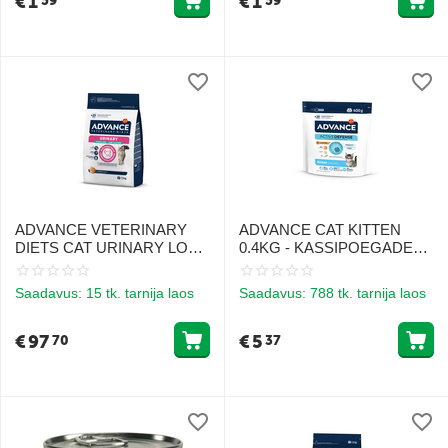
€
1
€
1
59
59
ADVANCE VETERINARY
ADVANCE CAT KITTEN
DIETS CAT URINARY LOW
0.4KG - KASSIPOEGADELE
CALORIES 7.5KG -
2 KUUST 12 KUUNI (KANA
KASSIDELE KUSETEEDE
JA RIIS)
Saadavus:
15 tk. tarnija laos
Saadavus:
788 tk. tarnija laos
TERVISE TOETUSEKS JA
KAALU KONTROLLIKS
€
97
€
5
70
37