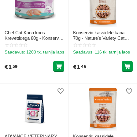
Chef Cat Kana koos
Konservid kassidele kana
Krevettidega 80g - Konservid
70g - Nature's Variety Cat
kanaliha ja krevettidega
Original Chicken
Saadavus:
1200 tk. tarnija laos
Saadavus:
116 tk. tarnija laos
€
1
€
1
59
46
ADVANCE VETERINARY
Konservid kassidele