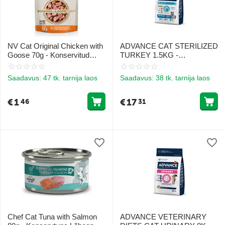
NV Cat Original Chicken with
ADVANCE CAT STERILIZED
Goose 70g - Konservitud
TURKEY 1.5KG -
kana ja hane liha
STERILISEERITUD
täiskasvanud kassidele
KASSIDELE (TÜRGI JA
Saadavus:
47 tk. tarnija laos
Saadavus:
38 tk. tarnija laos
ODER)
€
1
€
17
46
31
Chef Cat Tuna with Salmon
ADVANCE VETERINARY