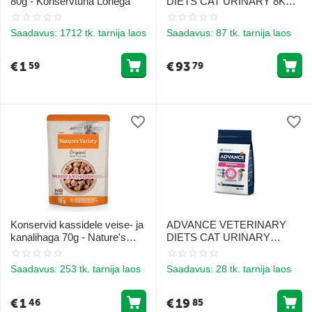
80g - Konservtuna Lõhega
DIETS CAT URINARY 8KG -
KASSIDELE KUSETEEDE
TERVISE TOETUSEKS
Saadavus:
1712 tk. tarnija laos
Saadavus:
87 tk. tarnija laos
€
1
€
93
59
79
Konservid kassidele veise- ja
ADVANCE VETERINARY
kanalihaga 70g - Nature's
DIETS CAT URINARY
Variety Cat Original Beef and
STRESS 1.25KG -
Chicken
KASSIDELE KUSETEEDE
Saadavus:
253 tk. tarnija laos
Saadavus:
28 tk. tarnija laos
TERVISE TOETUSEKS JA
STRESSI
VÄHENDAMISEKS
€
1
€
19
46
85