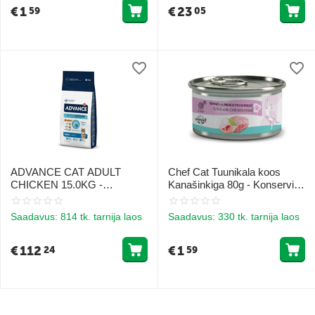
€
1
€
23
59
05
ADVANCE CAT ADULT
Chef Cat Tuunikala koos
CHICKEN 15.0KG -
Kanašinkiga 80g - Konservid
TÄISKASVANUD
tuunikala ja kanasingiga
KASSIDELE (KANA JA RIIS)
Saadavus:
814 tk. tarnija laos
Saadavus:
330 tk. tarnija laos
€
112
€
1
24
59