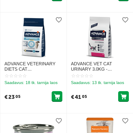
ADVANCE VETERINARY
ADVANCE VET CAT
DIETS CAT
URINARY 3.0KG -
GASTROENTERIC
Toiduained kassidele
SENSITIVE 1.5KG -
kuseteede tervisele
Saadavus:
18 tk. tarnija laos
Saadavus:
13 tk. tarnija laos
TUNDLIKU SEEDIMISEGA
KASSIDELE
€
23
€
41
05
05