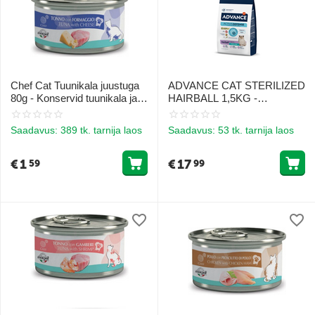
Chef Cat Tuunikala juustuga
ADVANCE CAT STERILIZED
80g - Konservid tuunikala ja
HAIRBALL 1,5KG -
juustuga
TÄISKASVANUD
KASSIDELE (TÜRGID JA
Saadavus:
389 tk. tarnija laos
Saadavus:
53 tk. tarnija laos
RIIIS)
€
1
€
17
59
99