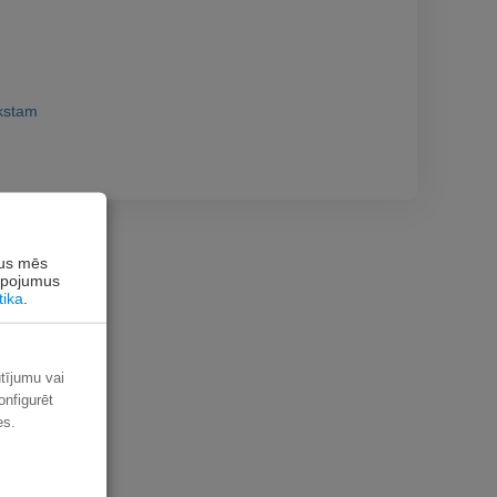
akstam
rus mēs
alpojumus
tika
.
ūtījumu vai
onfigurēt
es.