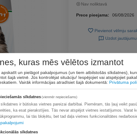
Nav noliktavā
Prece pieejama:
06/08/2026
Pievienot vēlmju sar
Uzdot jautājumu
nes, kuras mēs vēlētos izmantot
t apskatīt un pielāgot pakalpojumus (un tiem atbilstošās sīkdatnes), ku
tot šajā vietnē. Jūs kontrolējat situāciju! Iespējojiet vai atspējojiet pak
eskatiem.
Vairāk informācijas atradīsiet šajā dokumentā:
Privātuma poli
ieciešamās sīkdatnes
(vienmēr nepieciešams)
 sīkdatnes ir būtiskas vietnes pareizai darbībai. Piemēram, tās ļauj veikt pas
erēties, ka esat pierakstījies. Tās nevar atspējot vietnes iestatījumos. Varat k
lūkprogrammu, lai tās bloķētu, bet tad daļa vietnes funkcionalitātes nedarbosi
pakalpojumi
kcionālās sīkdatnes