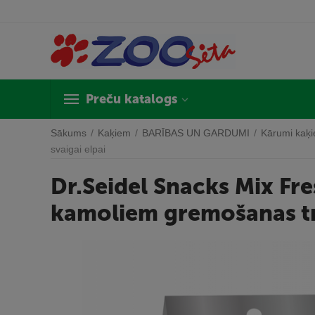
Preču katalogs
Sākums
/
Kaķiem
/
BARĪBAS UN GARDUMI
/
Kārumi kaķ
svaigai elpai
Dr.Seidel Snacks Mix Fre
kamoliem gremošanas tra