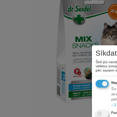
Sīkdat
Šeit jūs vara
vēlētos izman
pēc saviem i
Nep
Šīs
atc
pār
↓
2
Fun