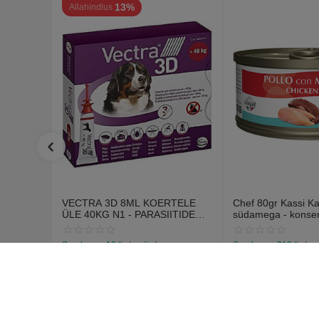
13%
Allahindlus
VECTRA 3D 8ML KOERTELE
Chef 80gr Kassi K
ÜLE 40KG N1 - PARASIITIDE
südamega - konse
VASTASED TILGAD
kanaliha ja veise
Saadavus:
18 tk. tarnija laos
Saadavus:
312 tk. tar
€
12
€
1
70
59
€
14
67