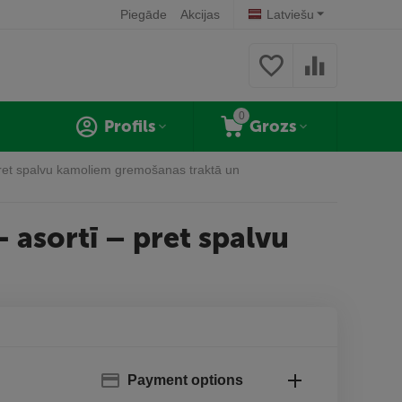
Piegāde
Akcijas
Latviešu
0
Profils
Grozs
 pret spalvu kamoliem gremošanas traktā un
- asortī – pret spalvu
Payment options