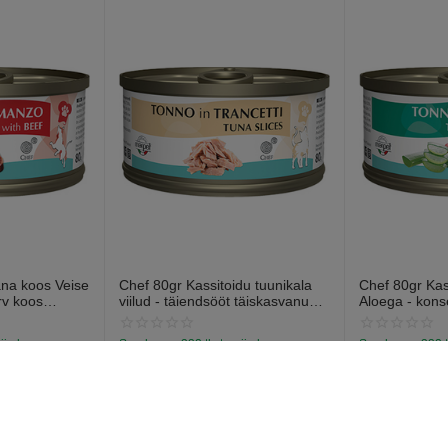
ana koos Veise
Chef 80gr Kassitoidu tuunikala
Chef 80gr Ka
rv koos
viilud - täiendsööt täiskasvanud
Aloega - kons
 südamega
kassidele, tuuniga konservid
kassidele, koo
aloega.
nija laos
Saadavus:
332 tk. tarnija laos
Saadavus:
332 t
€
1
€
1
59
59