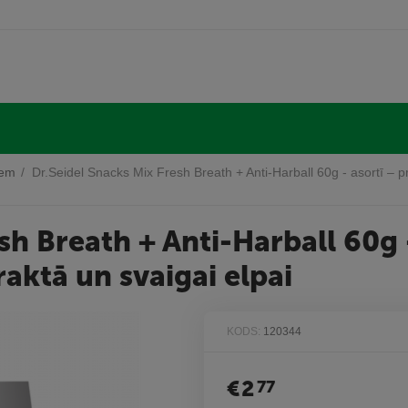
iem
/
Dr.Seidel Snacks Mix Fresh Breath + Anti-Harball 60g - asortī –
sh Breath + Anti-Harball 60g 
ktā un svaigai elpai
KODS:
120344
€
2
77