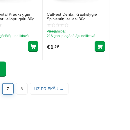
ntal Kraukšķīgie
CatFest Dental Kraukšķīgie
 ar liellopu gaļu 30g
Spilventiņi ar lasi 30g
Pieejamība:
gādātāju noliktavā
216 gab. piegādātāju noliktavā
€
1
39
s
7
8
UZ PRIEKŠU