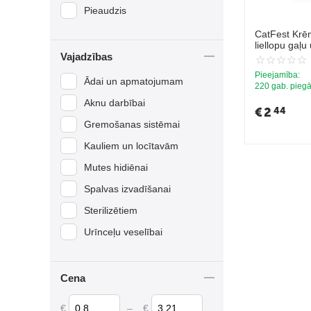
Pieaudzis
CatFest Krē
liellopu gaļu
Vajadzības
Pieejamība:
Ādai un apmatojumam
220 gab. piegā
Aknu darbībai
€
2
44
Gremošanas sistēmai
Kauliem un locītavām
Mutes hidiēnai
Spalvas izvadīšanai
Sterilizētiem
Urīnceļu veselībai
Cena
€
–
€