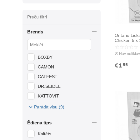
Preču filtri
Brends
Ontario Lick
Chicken 5 x
gardums ar v
Nav nolikta
BOXBY
€
1
55
CAMON
CATFEST
DR.SEIDEL
KATTOVIT
MIAMOR
Parādīt visu (9)
ONTARIO
Ēdiena tips
SANAL
Kaltēts
YOW UP