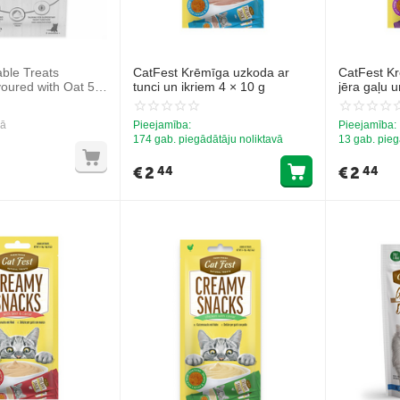
able Treats
CatFest Krēmīga uzkoda ar
CatFest K
oured with Oat 5 x
tunci un ikriem 4 × 10 g
jēra gaļu u
eida gardums ar
ar auzām
vā
Pieejamība:
Pieejamība:
174 gab. piegādātāju noliktavā
13 gab. pieg
€
2
€
2
44
44