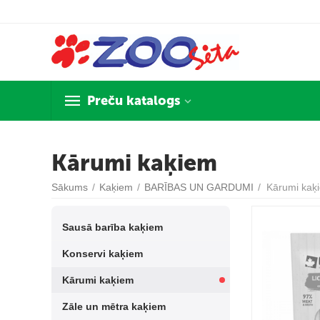
Preču katalogs
Kārumi kaķiem
Sākums
/
Kaķiem
/
BARĪBAS UN GARDUMI
/
Kārumi kaķ
Sausā barība kaķiem
Konservi kaķiem
Kārumi kaķiem
Zāle un mētra kaķiem