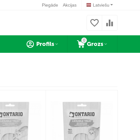
Piegāde
Akcijas
Latviešu
0
Profils
Grozs