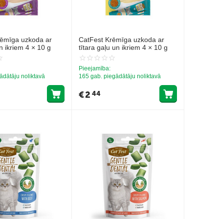
rēmīga uzkoda ar
CatFest Krēmīga uzkoda ar
n ikriem 4 × 10 g
tītara gaļu un ikriem 4 × 10 g
Pieejamība:
ādātāju noliktavā
165 gab. piegādātāju noliktavā
€
2
44