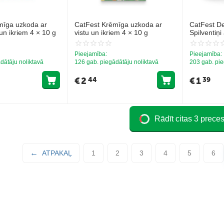
mīga uzkoda ar
CatFest Krēmīga uzkoda ar
CatFest De
 un ikriem 4 × 10 g
vistu un ikriem 4 × 10 g
Spilventiņi
Pieejamība:
Pieejamība:
dātāju noliktavā
126 gab. piegādātāju noliktavā
203 gab. pie
€
2
€
1
44
39
Rādīt citas 3 prece
ATPAKAĻ
1
2
3
4
5
6