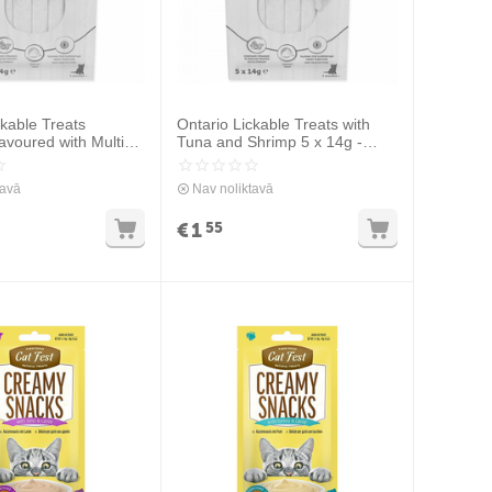
ckable Treats
Ontario Lickable Treats with
avoured with Multi
Tuna and Shrimp 5 x 14g -
 x 14g - Krēmveida
Krēmveida gardums ar tunci un
 vistas gaļu un
garnelēm
tavā
Nav noliktavā
€
1
55