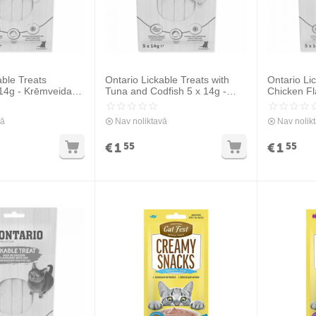
able Treats
Ontario Lickable Treats with
Ontario Li
 14g - Krēmveida
Tuna and Codfish 5 x 14g -
Chicken Fl
istas gaļu
Krēmveida gardums ar tunci un
Vitamins 5
mencu
gardums ar
vā
Nav noliktavā
Nav nolik
vitamīniem
€
1
€
1
55
55