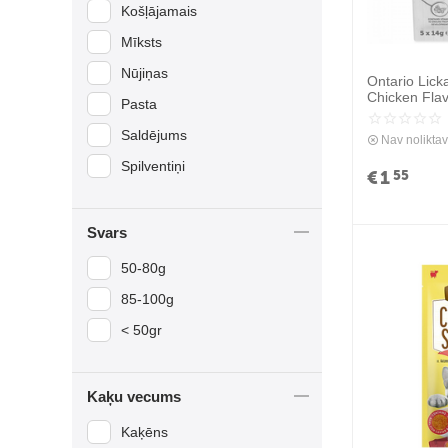
Košļājamais
Mīksts
Nūjiņas
Ontario Lick
Chicken Flav
Pasta
14g - Krēmv
vistas gaļu 
Saldējums
Nav nolikta
Spilventiņi
€
1
55
Svars
50-80g
85-100g
< 50gr
Kaķu vecums
Kaķēns