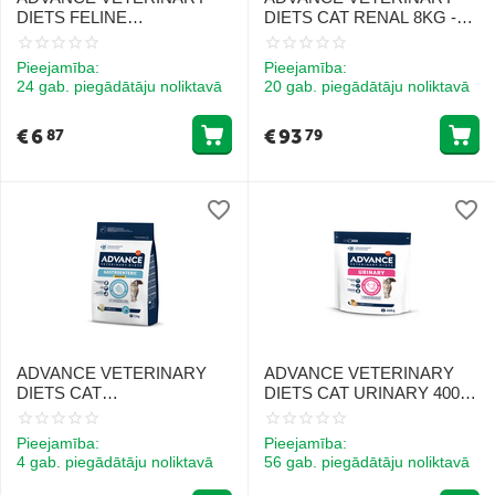
DIETS FELINE
DIETS CAT RENAL 8KG -
GASTROENTERIC CAT
KAĶIEM AR NIERU
SENSITIVE 400G - KAĶIEM
MAZSPĒJU
Pieejamība:
Pieejamība:
AR JUTĪGU GREMOSANU
24 gab. piegādātāju noliktavā
20 gab. piegādātāju noliktavā
€
6
€
93
87
79
ADVANCE VETERINARY
ADVANCE VETERINARY
DIETS CAT
DIETS CAT URINARY 400G
GASTROENTERIC
- KAĶIEM URĪNCEĻU
SENSITIVE 7.5KG - KAĶIEM
VESELĪBAI
Pieejamība:
Pieejamība:
AR JUTĪGU GREMOSANU
4 gab. piegādātāju noliktavā
56 gab. piegādātāju noliktavā