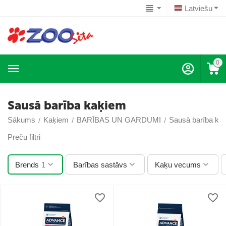
Latviešu
0
Sausā barība kaķiem
Sākums
Kaķiem
BARĪBAS UN GARDUMI
Sausā barība ka
/
/
/
Preču filtri
Brends
1
Barības sastāvs
Kaķu vecums