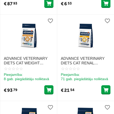
€
87
€
6
93
53
ADVANCE VETERINARY
ADVANCE VETERINARY
DIETS CAT WEIGHT
DIETS CAT RENAL
BALANCE 8.0 KG - KAĶIEM
FAILURE 1.5KG - KAĶIEM
SVARA KONTROLEI
AR NIERU MAZSPĒJU
Pieejamība:
Pieejamība:
8 gab. piegādātāju noliktavā
71 gab. piegādātāju noliktavā
€
93
€
21
79
54