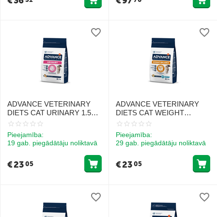
€
36
€
97
ADVANCE VETERINARY
ADVANCE VETERINARY
DIETS CAT URINARY 1.5KG
DIETS CAT WEIGHT
- KAĶIEM URĪNCEĻU
BALANCE 1.5KG - KAĶIEM
VESELĪBAI
SVARA KONTROLEI
Pieejamība:
Pieejamība:
19 gab. piegādātāju noliktavā
29 gab. piegādātāju noliktavā
€
23
€
23
05
05