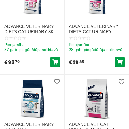
ADVANCE VETERINARY
ADVANCE VETERINARY
DIETS CAT URINARY 8KG -
DIETS CAT URINARY
KAĶIEM URĪNCEĻU
STRESS 1.25KG - KAĶIEM
VESELĪBAI
URĪNTRAKTA VESELĪBAI
Pieejamība:
Pieejamība:
UN STRESA MAZINĀŠANAI
87 gab. piegādātāju noliktavā
28 gab. piegādātāju noliktavā
€
93
€
19
79
85
ADVANCE VETERINARY
ADVANCE VET CAT