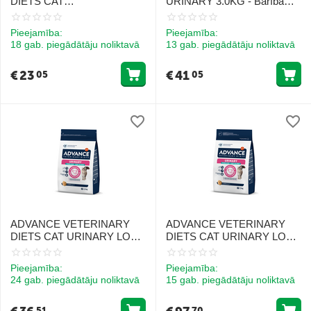
DIETS CAT
URINARY 3.0KG - Barība
GASTROENTERIC
kaķiem urīntrakta veselībai
SENSITIVE 1.5KG - KAĶIEM
Pieejamība:
Pieejamība:
AR JUTĪGU GREMOSANU
18 gab. piegādātāju noliktavā
13 gab. piegādātāju noliktavā
€
23
€
41
05
05
ADVANCE VETERINARY
ADVANCE VETERINARY
DIETS CAT URINARY LOW
DIETS CAT URINARY LOW
CALORIES 2.5KG - KAĶIEM
CALORIES 7.5KG - KAĶIEM
URĪNCEĻU VESELĪBAI UN
URĪNCEĻU VESELĪBAI UN
Pieejamība:
Pieejamība:
SVARA KONTROLEI
SVARA KONTROLEI
24 gab. piegādātāju noliktavā
15 gab. piegādātāju noliktavā
51
70