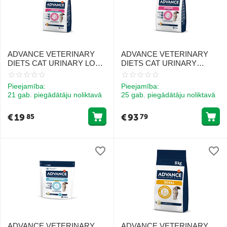
ADVANCE VETERINARY
ADVANCE VETERINARY
DIETS CAT URINARY LOW
DIETS CAT URINARY
CALORIES 1.25KG -
STRESS 7.5KG - KAĶIEM
KAĶIEM URĪNCEĻU
URĪNTRAKTA VESELĪBAI
Pieejamība:
Pieejamība:
VESELĪBAI UN SVARA
UN STRESA MAZINĀŠANAI
21 gab. piegādātāju noliktavā
25 gab. piegādātāju noliktavā
KONTROLEI
€
19
€
93
85
79
ADVANCE VETERINARY
ADVANCE VETERINARY