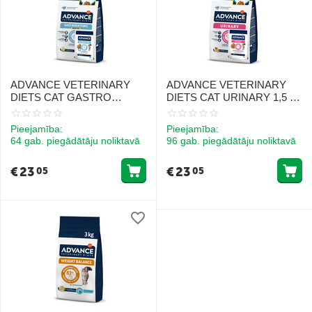
ADVANCE VETERINARY
ADVANCE VETERINARY
DIETS CAT GASTRO
DIETS CAT URINARY 1,5 kg
SENSITIVE 1.5KG + 1WET
+ 1 WET
Pieejamība:
Pieejamība:
64 gab. piegādātāju noliktavā
96 gab. piegādātāju noliktavā
€
23
€
23
05
05