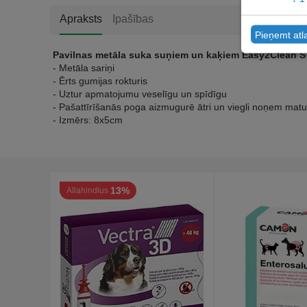
Apraksts
Ipašības
Pieņemt atl
Pavilnas metāla suka suņiem un kaķiem Easy2Clean 
- Metāla sariņi
- Ērts gumijas rokturis
- Uztur apmatojumu veselīgu un spīdīgu
- Pašattīrīšanās poga aizmugurē ātri un viegli noņem mat
- Izmērs: 8x5cm
13%
Allahindlus