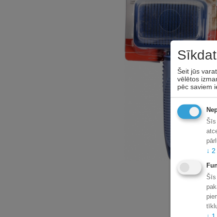
Sīkdat
Šeit jūs vara
vēlētos izman
pēc saviem i
Nep
Šīs
atc
pār
↓
2
Fun
Šīs
pak
pie
tīk
↓
1