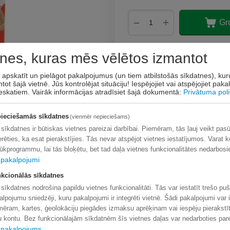
+
−
Gr
Pievienot vēlmju sar
nes, kuras mēs vēlētos izmantot
Uzdot jautājumu
t apskatīt un pielāgot pakalpojumus (un tiem atbilstošās sīkdatnes), ku
tot šajā vietnē. Jūs kontrolējat situāciju! Iespējojiet vai atspējojiet pak
eskatiem.
Vairāk informācijas atradīsiet šajā dokumentā:
Privātuma poli
ieciešamās sīkdatnes
(vienmēr nepieciešams)
 sīkdatnes ir būtiskas vietnes pareizai darbībai. Piemēram, tās ļauj veikt pas
erēties, ka esat pierakstījies. Tās nevar atspējot vietnes iestatījumos. Varat k
lūkprogrammu, lai tās bloķētu, bet tad daļa vietnes funkcionalitātes nedarbosi
pakalpojumi
kcionālās sīkdatnes
 sīkdatnes nodrošina papildu vietnes funkcionalitāti. Tās var iestatīt trešo pu
alpojumu sniedzēji, kuru pakalpojumi ir integrēti vietnē. Šādi pakalpojumi var i
mēram, kartes, ģeolokāciju piegādes izmaksu aprēķinam vai iespēju pierakstīt
lu kontu. Bez funkcionālajām sīkdatnēm šīs vietnes daļas var nedarboties pare
pakalpojums