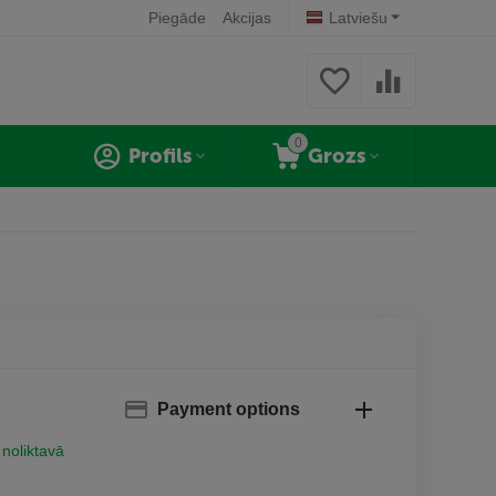
Piegāde
Akcijas
Latviešu
0
Profils
Grozs
Payment options
 noliktavā