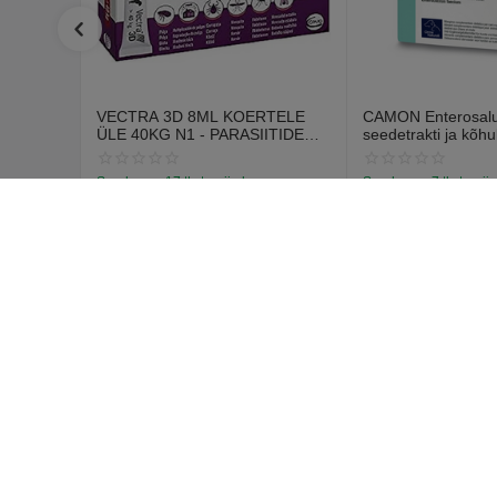
VECTRA 3D 8ML KOERTELE
CAMON Enterosalus
ÜLE 40KG N1 - PARASIITIDE
seedetrakti ja kõhu
VASTASED TILGAD
probleemidele (30 t
Saadavus:
17 tk. tarnija laos
Saadavus:
7 tk. tarnij
€
12
€
15
70
55
€
14
67
Pircēja 
Pieslēgties
Izveidot ko