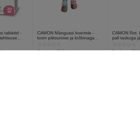
 tabletid -
CAMON Mänguasi koertele -
CAMON Rot. ko
lahtisuse
loom piiksumise ja krõbinaga
pall taskuga j
abletti).
efektiga 28cm
13cm
a laos
Saadavus:
19 tk. tarnija laos
Saadavus:
38 tk
€
7
€
6
97
57
konts
Pri
Tellimused
ntu
Soovide nimekiri
Võrdlusloend