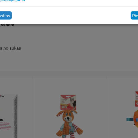
asītos
Pi
S 8x5cm
us no sukas