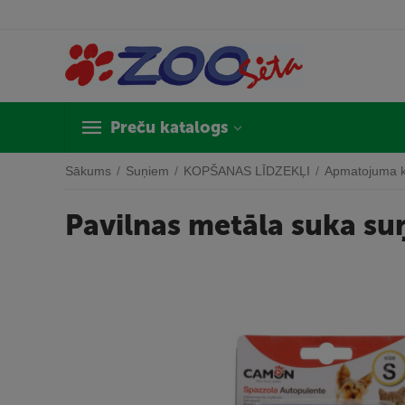
Preču katalogs
Sākums
/
Suņiem
/
KOPŠANAS LĪDZEKĻI
/
Apmatojuma 
Pavilnas metāla suka s