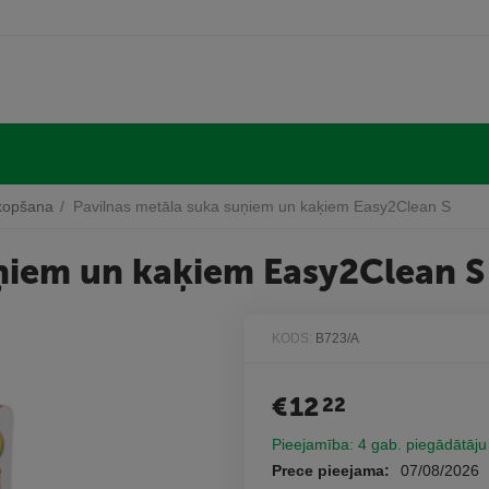
kopšana
/
Pavilnas metāla suka suņiem un kaķiem Easy2Clean S
uņiem un kaķiem Easy2Clean S
KODS:
B723/A
€
12
22
Pieejamība:
4 gab. piegādātāju
Prece pieejama:
07/08/2026