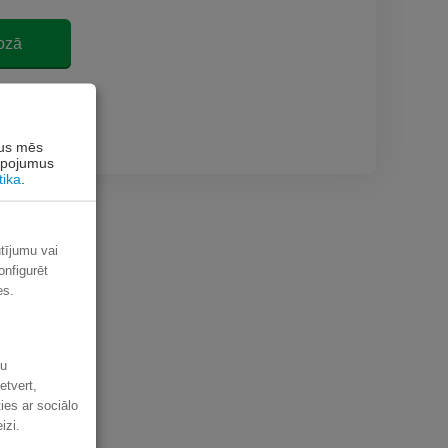
ozā
akstam
rus mēs
alpojumus
tika
.
ūtījumu vai
onfigurēt
es.
šu
etvert,
ies ar sociālo
izi.