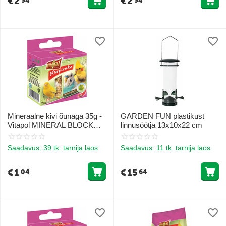
€
2
€
2
34
34
Mineraalne kivi õunaga 35g -
GARDEN FUN plastikust
Vitapol MINERAL BLOCK
linnusöötja 13x10x22 cm
apple for birds
Saadavus:
39 tk. tarnija laos
Saadavus:
11 tk. tarnija laos
€
1
€
15
04
64