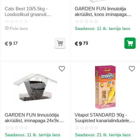
Cats Best 10l/5.5kg -
GARDEN FUN linnutoitja
Looduslikud graanuli
akrüülist, koos iminapaga
pakendid
14,8x6.7x15.5 cm
Pole laos
Saadavus:
11 tk. tarnija laos
€
9
€
9
17
73
GARDEN FUN linnusöötja
Vitapol STANDARD 90g -
akrüülist, iminapaga 24x9x15
Suupisted kanarialindudele,
cm
täiendav toit suupistetele 3in1
meega, munaga, puuviljadega
Saadavus:
11 tk. tarnija laos
Saadavus:
21 tk. tarnija laos