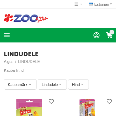
Estonian
0
LINDUDELE
Algus
LINDUDELE
/
Kauba filtrid
Kaubamärk
Lindudele
Hind