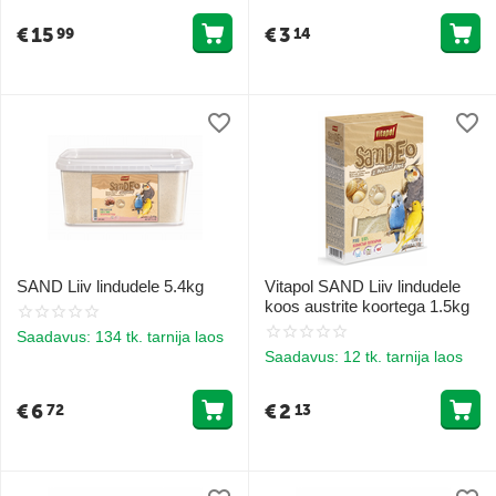
€
15
€
3
99
14
SAND Liiv lindudele 5.4kg
Vitapol SAND Liiv lindudele
koos austrite koortega 1.5kg
Saadavus:
134 tk. tarnija laos
Saadavus:
12 tk. tarnija laos
€
6
€
2
72
13