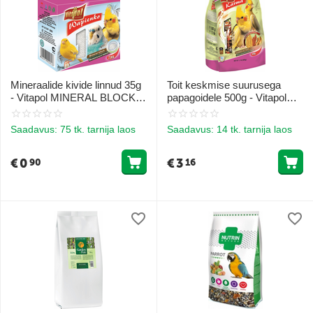
Mineraalide kivide linnud 35g
Toit keskmise suurusega
- Vitapol MINERAL BLOCK
papagoidele 500g - Vitapol
natural for birds
STANDARD fooliumis täistoit
undelistele
Saadavus:
75 tk. tarnija laos
Saadavus:
14 tk. tarnija laos
€
0
€
3
90
16