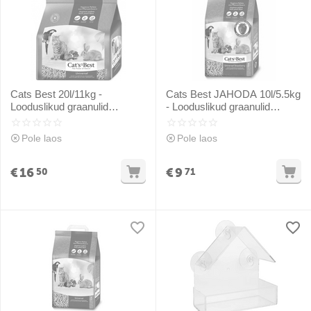
Cats Best 20l/11kg -
Cats Best JAHODA 10l/5.5kg
Looduslikud graanulid
- Looduslikud graanulid
kotikeses
maasika lõhnaga loomadele
Pole laos
Pole laos
€
16
€
9
50
71