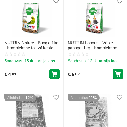
NUTRIN Nature - Budgie 1kg
NUTRIN Loodus - Väike
- Kompleksne toit väikestele
papagoi 1kg - Kompleksne
papagoidele
toit väikestele papagoidele
Saadavus:
15 tk. tarnija laos
Saadavus:
12 tk. tarnija laos
€
4
€
5
81
07
12%
11%
Allahindlus
Allahindlus