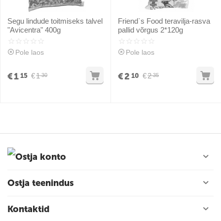
Segu lindude toitmiseks talvel
Friend`s Food teravilja-rasva
"Avicentra" 400g
pallid võrgus 2*120g
Pole laos
Pole laos
€
1
€
2
€
1
€
2
15
10
30
35
Ostja konto
Ostja teenindus
Kontaktid