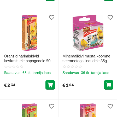
Oranžid närimiskivid
Mineraalikivi musta köömne
keskmistele papagodele 90g -
seemnetega lindudele 35g -
Vitapol STANDARD Smakers
Vitapol MINERAL BLOCK
apelsiniga kakadudele
with nigella seeds for birds
Saadavus:
68 tk. tarnija laos
Saadavus:
36 tk. tarnija laos
€
2
€
1
34
04