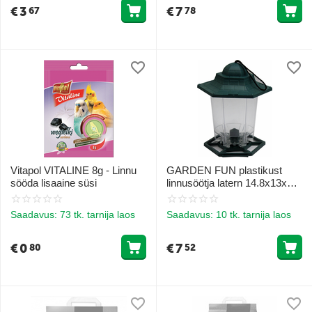
€
3
€
7
67
78
Vitapol VITALINE 8g - Linnu
GARDEN FUN plastikust
sööda lisaaine süsi
linnusöötja latern 14.8x13x17
cm
Saadavus:
73 tk. tarnija laos
Saadavus:
10 tk. tarnija laos
€
0
€
7
80
52