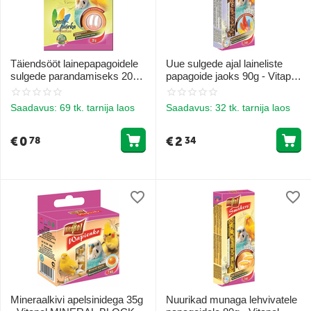
Täiendsööt lainepapagoidele
Uue sulgede ajal laineliste
sulgede parandamiseks 20g -
papagoide jaoks 90g - Vitapol
Vitapol VITALINE Paksud
STANDARD Smakers
sulgede täiendav segu budgie
sulgedeajamiseks budgie
Saadavus:
69 tk. tarnija laos
Saadavus:
32 tk. tarnija laos
jaoks
jaoks
€
0
€
2
78
34
Mineraalkivi apelsinidega 35g
Nuurikad munaga lehvivatele