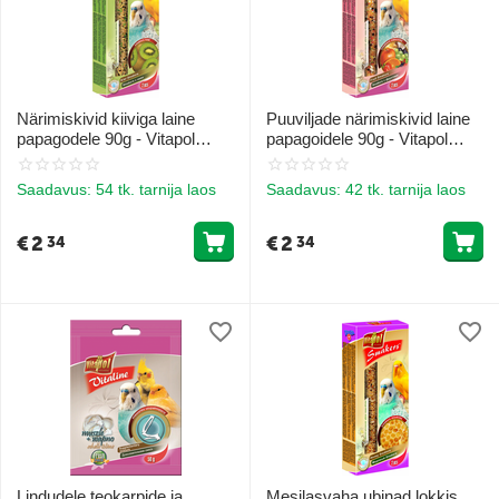
Närimiskivid kiiviga laine
Puuviljade närimiskivid laine
papagodele 90g - Vitapol
papagoidele 90g - Vitapol
STANDARD Smakers kiwi
STANDARD Smakers fruit for
budgerigaaridele
budgie
Saadavus:
54 tk. tarnija laos
Saadavus:
42 tk. tarnija laos
€
2
€
2
34
34
Lindudele teokarpide ja
Mesilasvaha ubinad lokkis