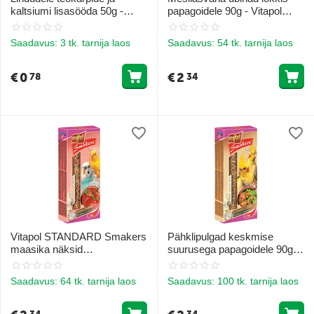
kaltsiumi lisasööda 50g -
papagoidele 90g - Vitapol
Vitapol VITALINE koorikute ja
STANDARD Smakers mesi
lubja lisasegu lindudele
undulataatidele
Saadavus:
3 tk. tarnija laos
Saadavus:
54 tk. tarnija laos
€
0
€
2
78
34
Vitapol STANDARD Smakers
Pähklipulgad keskmise
maasika näksid
suurusega papagoidele 90g -
unduleeruvatele papagoidele
Vitapol STANDARD Smakers
90g
nut for cockatiel
Saadavus:
64 tk. tarnija laos
Saadavus:
100 tk. tarnija laos