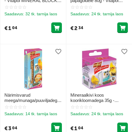
- Vitapol MINERAL BLOCK
papagoidele 80g - Vitapol
orange lindudele
STANDARD Smakers muna
undulatitele
Saadavus:
32 tk. tarnija laos
Saadavus:
24 tk. tarnija laos
€
1
€
2
04
34
Närimisvarud
Mineraalkivi koos
meega/munaga/puuviljadega
koorikloomadega 35g -
undulaatidele 130g - Vitapol
Vitapol MINERAL BLOCK
STANDARD Smakers 3 in 1
koos koostega lindudele
Saadavus:
14 tk. tarnija laos
Saadavus:
24 tk. tarnija laos
undulaatidele
€
3
€
1
04
04