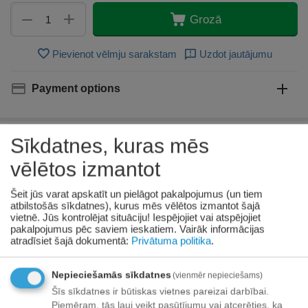
+
−
Grozā
Pievienot vēlmju sarakstam
Uzdot jautājumu
Payment options
Sīkdatnes, kuras mēs
Apraksts
vēlētos izmantot
Divkāršas iedarbības liniments zirgiem ar
Šeit jūs varat apskatīt un pielāgot pakalpojumus (un tiem
MSM (metilsulfonilmetānu). Sākumā tas
atbilstošās sīkdatnes), kurus mēs vēlētos izmantot šajā
atvēsina, bet pēc tam silda un atbrīvo. Tiek
vietnē. Jūs kontrolējat situāciju! Iespējojiet vai atspējojiet
pakalpojumus pēc saviem ieskatiem.
Vairāk informācijas
rekomendēts lietot kā papildus līdzekli
atradīsiet šajā dokumentā:
Privātuma politika
.
dažādu hronisko muskuļu, neiroloģisko,
pēc traumu sāpju, sasitumu un muskuļu
spazmu gadījumā, kā arī osteoartrīta,
Nepieciešamās sīkdatnes
(vienmēr nepieciešams)
locītavu iekaisumu, reimatoīdā artrīta,
Šīs sīkdatnes ir būtiskas vietnes pareizai darbībai.
osteoporozes, iekaisušu locītavu apvidū un
Piemēram, tās ļauj veikt pasūtījumu vai atcerēties, ka