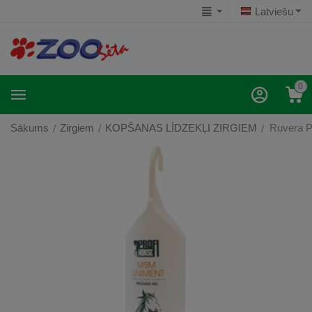
Latviešu
0
Sākums
Zirgiem
KOPŠANAS LĪDZEKĻI ZIRGIEM
Ruvera 
/
/
/