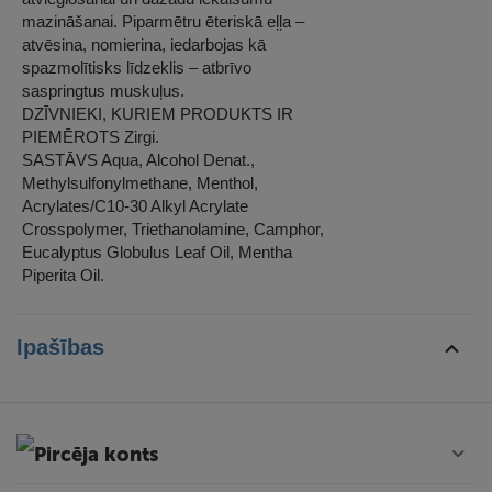
mazināšanai. Piparmētru ēteriskā eļļa –
atvēsina, nomierina, iedarbojas kā
spazmolītisks līdzeklis – atbrīvo
saspringtus muskuļus.
DZĪVNIEKI, KURIEM PRODUKTS IR
PIEMĒROTS Zirgi.
SASTĀVS Aqua, Alcohol Denat.,
Methylsulfonylmethane, Menthol,
Acrylates/C10-30 Alkyl Acrylate
Crosspolymer, Triethanolamine, Camphor,
Eucalyptus Globulus Leaf Oil, Mentha
Piperita Oil.
Ipašības
Pircēja konts