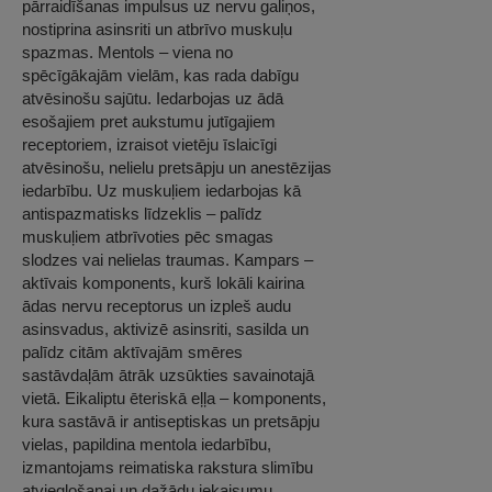
pārraidīšanas impulsus uz nervu galiņos,
nostiprina asinsriti un atbrīvo muskuļu
spazmas. Mentols – viena no
spēcīgākajām vielām, kas rada dabīgu
atvēsinošu sajūtu. Iedarbojas uz ādā
esošajiem pret aukstumu jutīgajiem
receptoriem, izraisot vietēju īslaicīgi
atvēsinošu, nelielu pretsāpju un anestēzijas
iedarbību. Uz muskuļiem iedarbojas kā
antispazmatisks līdzeklis – palīdz
muskuļiem atbrīvoties pēc smagas
slodzes vai nelielas traumas. Kampars –
aktīvais komponents, kurš lokāli kairina
ādas nervu receptorus un izpleš audu
asinsvadus, aktivizē asinsriti, sasilda un
palīdz citām aktīvajām smēres
sastāvdaļām ātrāk uzsūkties savainotajā
vietā. Eikaliptu ēteriskā eļļa – komponents,
kura sastāvā ir antiseptiskas un pretsāpju
vielas, papildina mentola iedarbību,
izmantojams reimatiska rakstura slimību
atvieglošanai un dažādu iekaisumu