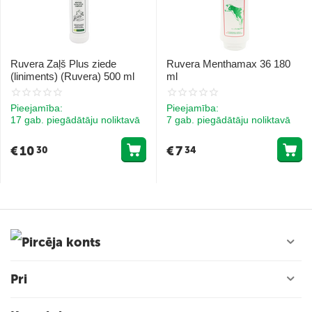
Ruvera Zaļš Plus ziede
Ruvera Menthamax 36 180
(liniments) (Ruvera) 500 ml
ml
Pieejamība:
Pieejamība:
17 gab. piegādātāju noliktavā
7 gab. piegādātāju noliktavā
€
10
€
7
30
34
Pircēja konts
Pri