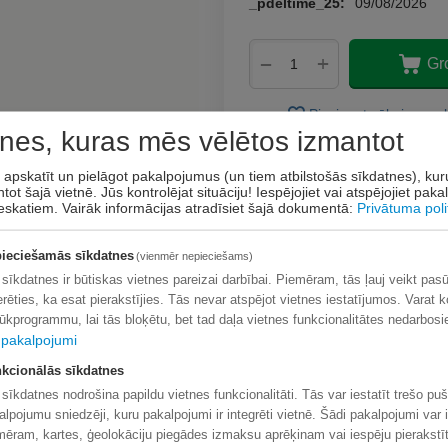
_pdeltime_25:
09/08/2026
+
−
Gr
Pievienot vēlmju sar
nes, kuras mēs vēlētos izmantot
Uzdot jautājumu
t apskatīt un pielāgot pakalpojumus (un tiem atbilstošās sīkdatnes), ku
tot šajā vietnē. Jūs kontrolējat situāciju! Iespējojiet vai atspējojiet pak
eskatiem.
Vairāk informācijas atradīsiet šajā dokumentā:
Privātuma poli
ieciešamās sīkdatnes
(vienmēr nepieciešams)
 sīkdatnes ir būtiskas vietnes pareizai darbībai. Piemēram, tās ļauj veikt pas
erēties, ka esat pierakstījies. Tās nevar atspējot vietnes iestatījumos. Varat k
lūkprogrammu, lai tās bloķētu, bet tad daļa vietnes funkcionalitātes nedarbosi
pakalpojumi
kcionālās sīkdatnes
 sīkdatnes nodrošina papildu vietnes funkcionalitāti. Tās var iestatīt trešo pu
alpojumu sniedzēji, kuru pakalpojumi ir integrēti vietnē. Šādi pakalpojumi var i
mēram, kartes, ģeolokāciju piegādes izmaksu aprēķinam vai iespēju pierakstīt