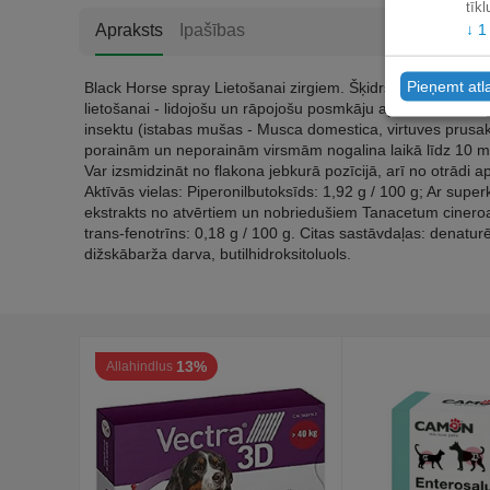
tīk
↓
1
Apraksts
Ipašības
Pieņemt atl
Black Horse spray Lietošanai zirgiem. Šķidrs izsmidzināms 
lietošanai - lidojošu un rāpojošu posmkāju apkarošanai zirg
insektu (istabas mušas - Musca domestica, virtuves prusak
porainām un neporainām virsmām nogalina laikā līdz 10 minū
Var izsmidzināt no flakona jebkurā pozīcijā, arī no otrādi a
Aktīvās vielas: Piperonilbutoksīds: 1,92 g / 100 g; Ar sup
ekstrakts no atvērtiem un nobriedušiem Tanacetum cineroari
trans-fenotrīns: 0,18 g / 100 g. Citas sastāvdaļas: denaturē
dižskābarža darva, butilhidroksitoluols.
13%
Allahindlus