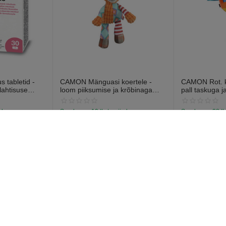
 tabletid -
CAMON Mänguasi koertele -
CAMON Rot. ko
lahtisuse
loom piiksumise ja krõbinaga
pall taskuga j
abletti).
efektiga 28cm
13cm
a laos
Saadavus:
19 tk. tarnija laos
Saadavus:
38 tk
€
7
€
6
97
57
konts
Pri
Tellimused