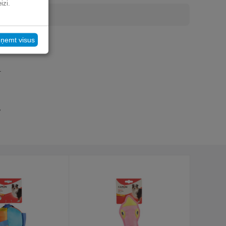
izi.
eņemt visus
.
,