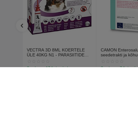
VECTRA 3D 8ML KOERTELE
CAMON Enterosalus
ÜLE 40KG N1 - PARASIITIDE
seedetrakti ja kõhu
VASTASED TILGAD
probleemidele (30 t
Saadavus:
17 tk. tarnija laos
Saadavus:
7 tk. tarnij
€
12
€
15
70
55
€
14
67
Pircēja 
Pieslēgties