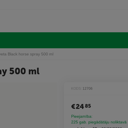
veta Black horse spray 500 ml
ay 500 ml
KODS:
12706
€
24
85
Pieejamība:
225 gab. piegādātāju noliktavā