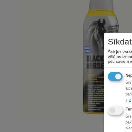
Sīkdat
Šeit jūs vara
vēlētos izman
pēc saviem i
Nep
Šīs
atc
pār
↓
2
Fun
Šīs
pak
pie