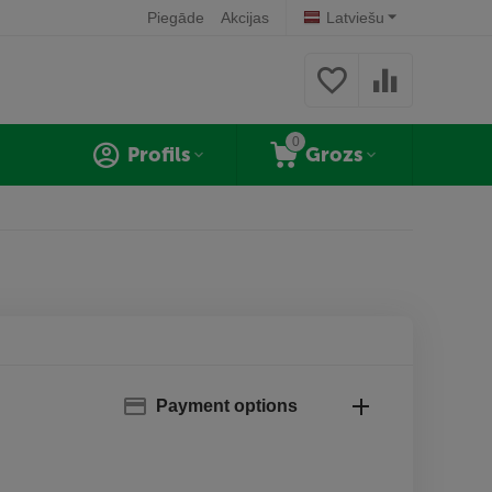
Piegāde
Akcijas
Latviešu
0
Profils
Grozs
Payment options