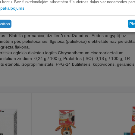
lu kontu. Bez funkcionālajām sīkdatnēm šīs vietnes daļas var nedarboties pare
pakalpojums
asītos
Pi
insekticīds (18. produkta veids) neprofesionālai un profesionālai
iem uz ādas, vai stallī uz virsmām, kur ir daudz kukaiņu. 99 % testēto
us - Blatella germanica, dzeltenā drudža odus - Aedes aegypti) uz
tēm pēc pielietošanas. Ilgstoša (paliekoša) efektivitāte nav pierādīta
pgriezta flakona.
erkritisku oglekļa dioksīdu iegūts Chrysanthemum cineroariaefolium
ifolium ziediem: 0,24 g / 100 g; Praletrīns (ISO): 0,18 g / 100 g; 1R-
ts etanols, izopropilmiristāts, PPG-14 butilēteris, kopovidons, geraniols