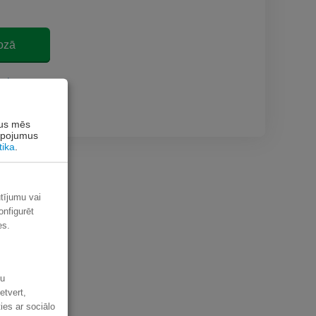
ozā
akstam
rus mēs
alpojumus
tika
.
ūtījumu vai
onfigurēt
es.
šu
etvert,
ies ar sociālo