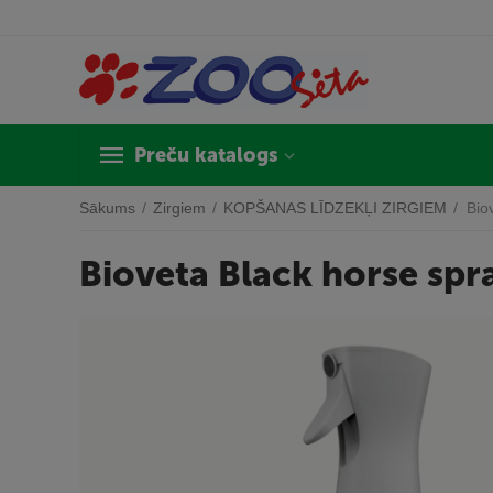
Preču katalogs
Sākums
/
Zirgiem
/
KOPŠANAS LĪDZEKĻI ZIRGIEM
/
Bio
Bioveta Black horse spr