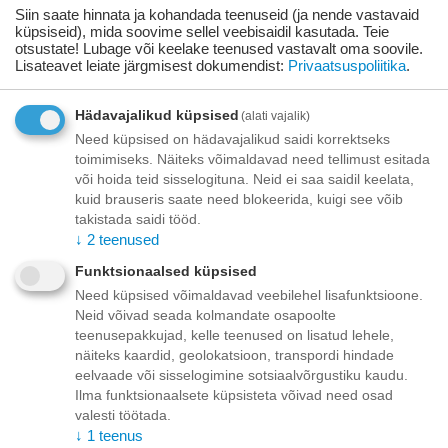
Siin saate hinnata ja kohandada teenuseid (ja nende vastavaid
+
−
Korvis
küpsiseid), mida soovime sellel veebisaidil kasutada. Teie
otsustate! Lubage või keelake teenused vastavalt oma soovile.
Lisateavet leiate järgmisest dokumendist:
Privaatsuspoliitika
.
Lisage sooviloendisse
Esita küsimus
Hädavajalikud küpsised
(alati vajalik)
Kohaletoimetamine
Need küpsised on hädavajalikud saidi korrektseks
toimimiseks. Näiteks võimaldavad need tellimust esitada
Tasuta kohaletoimetamine teie ukse taha tellimustele üle
või hoida teid sisselogituna. Neid ei saa saidil keelata,
70.00 euro!
kuid brauseris saate need blokeerida, kuigi see võib
Saatmiskulud kuni 69,99 eurot:
takistada saidi tööd.
Venipaki kullerteenus – 10.00 EUR
↓
2
teenused
Unisend pakiautomaat - 3,50 eurot
Omniva pakiautomaat - 5,00 eurot
Funktsionaalsed küpsised
Need küpsised võimaldavad veebilehel lisafunktsioone.
Makse
Neid võivad seada kolmandate osapoolte
teenusepakkujad, kelle teenused on lisatud lehele,
näiteks kaardid, geolokatsioon, transpordi hindade
eelvaade või sisselogimine sotsiaalvõrgustiku kaudu.
Ilma funktsionaalsete küpsisteta võivad need osad
Kirjeldus
valesti töötada.
↓
1
teenus