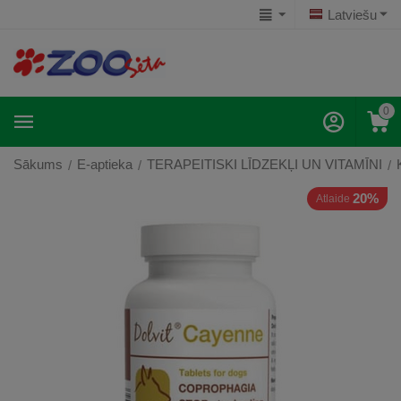
Latviešu
0
Sākums
E-aptieka
TERAPEITISKI LĪDZEKĻI UN VITAMĪNI
/
/
/
20%
Atlaide