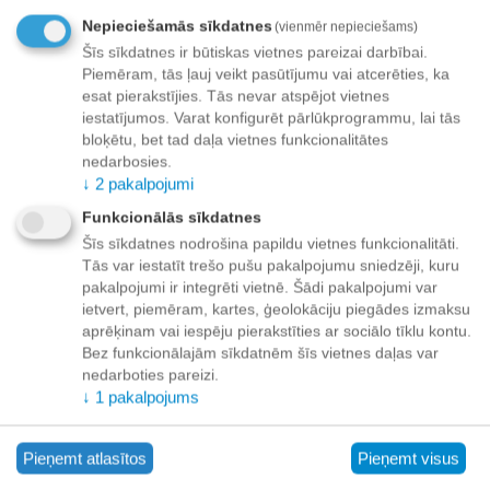
Nepieciešamās sīkdatnes
(vienmēr nepieciešams)
Pievienot vēlmju sarakstam
Uzdot jautājumu
Šīs sīkdatnes ir būtiskas vietnes pareizai darbībai.
Piemēram, tās ļauj veikt pasūtījumu vai atcerēties, ka
Payment options
esat pierakstījies. Tās nevar atspējot vietnes
iestatījumos. Varat konfigurēt pārlūkprogrammu, lai tās
bloķētu, bet tad daļa vietnes funkcionalitātes
nedarbosies.
↓
2
pakalpojumi
Apraksts
Funkcionālās sīkdatnes
Šīs sīkdatnes nodrošina papildu vietnes funkcionalitāti.
Dolvit Cayenne tabletes suņiem pret fekāliju ēšanu 90 tab .
Tās var iestatīt trešo pušu pakalpojumu sniedzēji, kuru
Papildbarība suņiem. Dolvit Cayenne neļauj suņiem ēst
pakalpojumi ir integrēti vietnē. Šādi pakalpojumi var
fekālijus. Kopropāģija.
ietvert, piemēram, kartes, ģeolokāciju piegādes izmaksu
Satur rūpīgi atlasītas sastāvdaļas:
vitamīni, minerālvielas,
aprēķinam vai iespēju pierakstīties ar sociālo tīklu kontu.
gremošanas enzīmi, probiotikus un augu vielas, kuru trūkums
Bez funkcionālajām sīkdatnēm šīs vietnes daļas var
var izraisīt fekāliju ēšanu. Regulāra Dolvit Cayenne lietošana
nedarboties pareizi.
palīdzēs novērst šo problēmu.
↓
1
pakalpojums
Sastāvs:
Žāvēts alus raugs, Yucca Shidigera ekstrakts, kalcija
fosfāts, augu produkti (pipari, pētersīļi), linu sēklas, magnija
Pieņemt atlasītos
Pieņemt visus
stearāts.