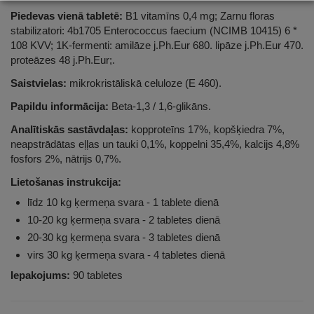
Piedevas vienā tabletē:
B1 vitamīns 0,4 mg; Zarnu floras
stabilizatori: 4b1705 Enterococcus faecium (NCIMB 10415) 6 *
108 KVV; 1K-fermenti: amilāze j.Ph.Eur 680. lipāze j.Ph.Eur 470.
proteāzes 48 j.Ph.Eur;.
Saistvielas:
mikrokristāliskā celuloze (E 460).
Papildu informācija:
Beta-1,3 / 1,6-glikāns.
Analītiskās sastāvdaļas:
kopproteīns 17%, kopšķiedra 7%,
neapstrādātas eļļas un tauki 0,1%, koppelni 35,4%, kalcijs 4,8%
fosfors 2%, nātrijs 0,7%.
Lietošanas instrukcija:
līdz 10 kg ķermeņa svara - 1 tablete dienā
10-20 kg ķermeņa svara - 2 tabletes dienā
20-30 kg ķermeņa svara - 3 tabletes dienā
virs 30 kg ķermeņa svara - 4 tabletes dienā
Iepakojums:
90 tabletes