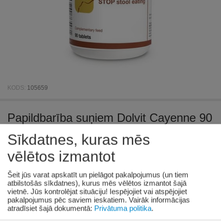
KODS:
105659
Papildbarība suņiem Dolvit Cayenne 90
tab - tabletes pret fekāliju ēšanu
Sīkdatnes, kuras mēs
vēlētos izmantot
Nav noliktavā
€
11
00
Šeit jūs varat apskatīt un pielāgot pakalpojumus (un tiem
€
13
75
atbilstošās sīkdatnes), kurus mēs vēlētos izmantot šajā
vietnē. Jūs kontrolējat situāciju! Iespējojiet vai atspējojiet
Jūsu ietaupījums:
€
2.75
pakalpojumus pēc saviem ieskatiem.
Vairāk informācijas
atradīsiet šajā dokumentā:
Privātuma politika
.
Prece pieejama:
06/08/2026