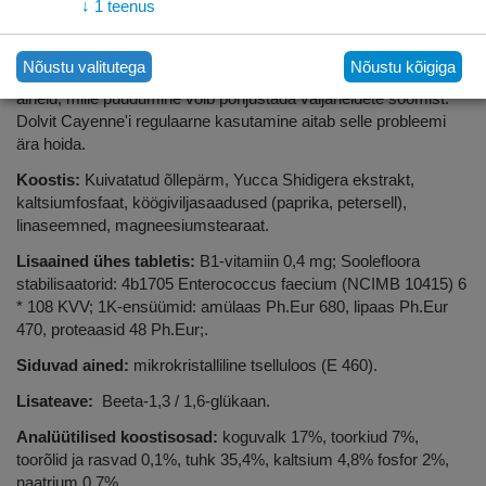
↓
1
teenus
väljaheiteid süüa. Koprofaagia.
Sisaldab hoolikalt valitud koostisosi:
vitamiine,
Nõustu valitutega
Nõustu kõigiga
mineraalaineid, seedeensüüme, probiootikume ja taimseid
aineid, mille puudumine võib põhjustada väljaheidete söömist.
Dolvit Cayenne'i regulaarne kasutamine aitab selle probleemi
ära hoida.
Koostis:
Kuivatatud õllepärm, Yucca Shidigera ekstrakt,
kaltsiumfosfaat, köögiviljasaadused (paprika, petersell),
linaseemned, magneesiumstearaat.
Lisaained ühes tabletis:
B1-vitamiin 0,4 mg; Soolefloora
stabilisaatorid: 4b1705 Enterococcus faecium (NCIMB 10415) 6
* 108 KVV; 1K-ensüümid: amülaas Ph.Eur 680, lipaas Ph.Eur
470, proteaasid 48 Ph.Eur;.
Siduvad ained:
mikrokristalliline tselluloos (E 460).
Lisateave:
Beeta-1,3 / 1,6-glükaan.
Analüütilised koostisosad:
koguvalk 17%, toorkiud 7%,
toorõlid ja rasvad 0,1%, tuhk 35,4%, kaltsium 4,8% fosfor 2%,
naatrium 0,7%.