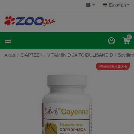
Estonian
0
Algus
E-APTEEK
VITAMIINID JA TOIDULISANDID
Seedimi
/
/
/
20%
Allahindlus