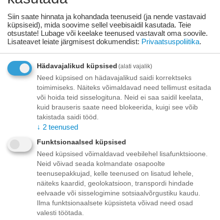
Siin saate hinnata ja kohandada teenuseid (ja nende vastavaid
Lisage sooviloendisse
Esita küsimus
küpsiseid), mida soovime sellel veebisaidil kasutada. Teie
otsustate! Lubage või keelake teenused vastavalt oma soovile.
Lisateavet leiate järgmisest dokumendist:
Privaatsuspoliitika
.
Kohaletoimetamine
Hädavajalikud küpsised
(alati vajalik)
Tasuta kohaletoimetamine teie ukse taha tellimustele üle
70.00 euro!
Need küpsised on hädavajalikud saidi korrektseks
Saatmiskulud kuni 69,99 eurot:
toimimiseks. Näiteks võimaldavad need tellimust esitada
Venipaki kullerteenus – 10.00 EUR
või hoida teid sisselogituna. Neid ei saa saidil keelata,
Unisend pakiautomaat - 3,50 eurot
kuid brauseris saate need blokeerida, kuigi see võib
Omniva pakiautomaat - 5,00 eurot
takistada saidi tööd.
↓
2
teenused
Makse
Funktsionaalsed küpsised
Need küpsised võimaldavad veebilehel lisafunktsioone.
Neid võivad seada kolmandate osapoolte
teenusepakkujad, kelle teenused on lisatud lehele,
Kirjeldus
näiteks kaardid, geolokatsioon, transpordi hindade
eelvaade või sisselogimine sotsiaalvõrgustiku kaudu.
Ilma funktsionaalsete küpsisteta võivad need osad
Dolvit Cayenne tabletid koertele väljaheidete söömise vastu 90
valesti töötada.
tbl. Täiendsööt koertele. Dolvit Cayenne ei lase koertel