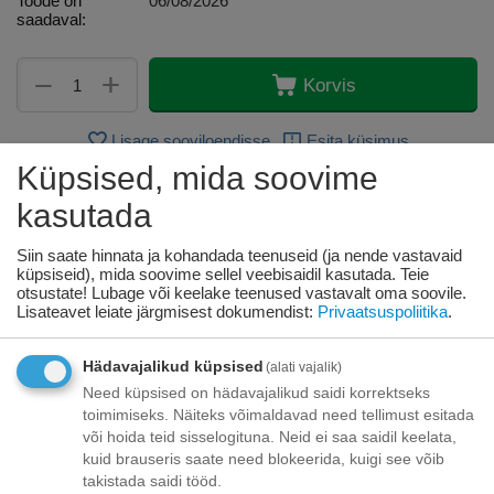
Toode on
06/08/2026
saadaval:
+
−
Korvis
Lisage sooviloendisse
Esita küsimus
Küpsised, mida soovime
Kohaletoimetamine
kasutada
Tasuta kohaletoimetamine teie ukse taha tellimustele üle
Siin saate hinnata ja kohandada teenuseid (ja nende vastavaid
70.00 euro!
küpsiseid), mida soovime sellel veebisaidil kasutada. Teie
Saatmiskulud kuni 69,99 eurot:
otsustate! Lubage või keelake teenused vastavalt oma soovile.
Venipaki kullerteenus – 10.00 EUR
Lisateavet leiate järgmisest dokumendist:
Privaatsuspoliitika
.
Unisend pakiautomaat - 3,50 eurot
Omniva pakiautomaat - 5,00 eurot
Hädavajalikud küpsised
(alati vajalik)
Need küpsised on hädavajalikud saidi korrektseks
Makse
toimimiseks. Näiteks võimaldavad need tellimust esitada
või hoida teid sisselogituna. Neid ei saa saidil keelata,
kuid brauseris saate need blokeerida, kuigi see võib
takistada saidi tööd.