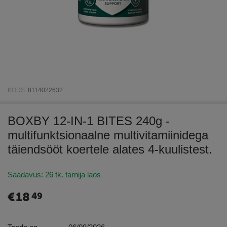
KODS:
8114022632
BOXBY 12-IN-1 BITES 240g -
multifunktsionaalne multivitamiinidega
täiendsööt koertele alates 4-kuulistest.
Saadavus:
26 tk. tarnija laos
€
18
49