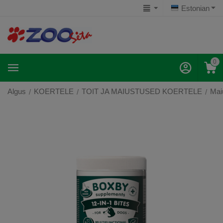
Estonian
0
Algus
KOERTELE
TOIT JA MAIUSTUSED KOERTELE
Mai
/
/
/