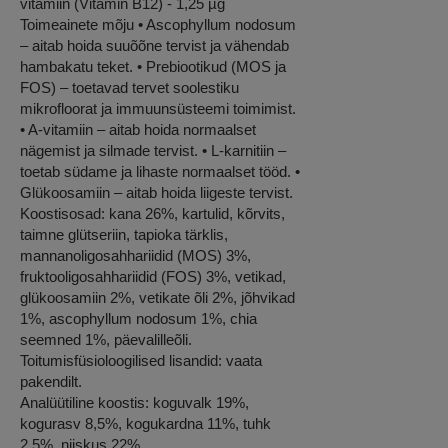
vitamiin (Vitamin B12) - 1,25 µg
Toimeainete mõju • Ascophyllum nodosum
– aitab hoida suuõõne tervist ja vähendab
hambakatu teket. • Prebiootikud (MOS ja
FOS) – toetavad tervet soolestiku
mikrofloorat ja immuunsüsteemi toimimist.
• A-vitamiin – aitab hoida normaalset
nägemist ja silmade tervist. • L-karnitiin –
toetab südame ja lihaste normaalset tööd. •
Glükoosamiin – aitab hoida liigeste tervist.
Koostisosad: kana 26%, kartulid, kõrvits,
taimne glütseriin, tapioka tärklis,
mannanoligosahhariidid (MOS) 3%,
fruktooligosahhariidid (FOS) 3%, vetikad,
glükoosamiin 2%, vetikate õli 2%, jõhvikad
1%, ascophyllum nodosum 1%, chia
seemned 1%, päevalilleõli.
Toitumisfüsioloogilised lisandid: vaata
pakendilt.
Analüütiline koostis: koguvalk 19%,
kogurasv 8,5%, kogukardna 11%, tuhk
2,5%, niiskus 22%