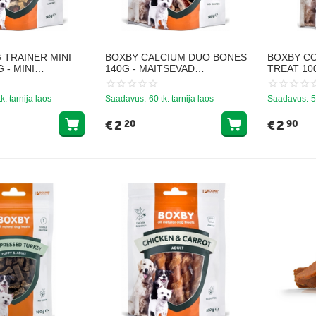
 TRAINER MINI
BOXBY CALCIUM DUO BONES
BOXBY C
 - MINI
140G - MAITSEVAD
TREAT 10
 TÄISKASVANUD
KALTSIUMI KONDI
PRESSIMI
PUPSIDELE JA
LAMBALI
tk. tarnija laos
Saadavus:
60 tk. tarnija laos
Saadavus:
5
TÄISKASVANUD KOERTELE
€
2
€
2
20
90