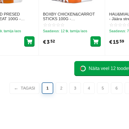
D PRESED
BOXBY CHICKEN&CARROT
HAU&MIAU 
AT 100G -
STICKS 100G -
- Jäära str
ITUD MAIUS
TÄISKASVANUD KOERTELE
KALKUNIGA
(KANA JA PORGAND)
tk. tarnija laos
Saadavus:
12 tk. tarnija laos
Saadavus:
7
€
3
€
15
52
59
Näita veel 12 toode
TAGASI
1
2
3
4
5
6