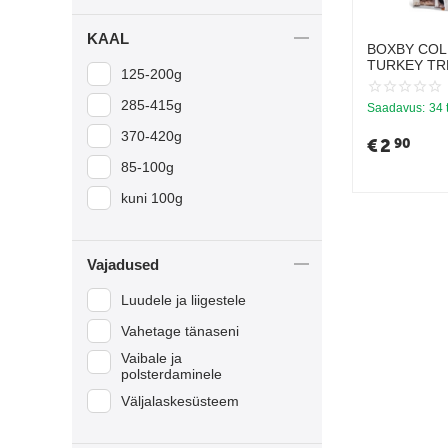
Kalkuniliha
KAAL
Kana filee
BOXBY COL
TURKEY TRE
125-200g
Kanaliha
KÜLMPRESS
KOERTELE 
285-415g
Köögiviljad
Saadavus:
34 
370-420g
Laktoosivaba jogurt
€
2
90
85-100g
Lambaliha
kuni 100g
Lõhe
Part
Porgand
Vajadused
Riis
Luudele ja liigestele
Sealiha
Vahetage tänaseni
Spinat
Vaibale ja
polsterdaminele
Tursk
Väljalaskesüsteem
Vasikaliha