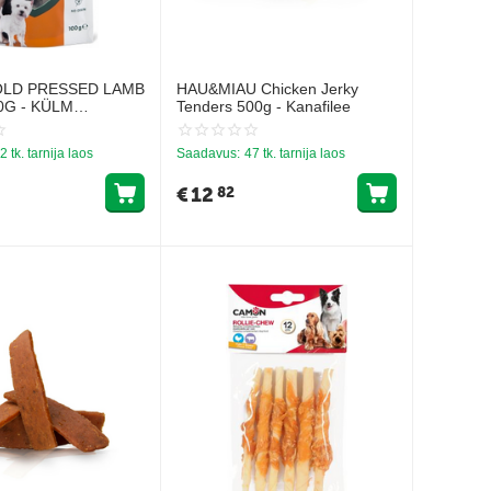
OLD PRESSED LAMB
HAU&MIAU Chicken Jerky
0G - KÜLM
Tenders 500g - Kanafilee
SE MAIUS
HAGA
2 tk. tarnija laos
Saadavus:
47 tk. tarnija laos
€
12
82