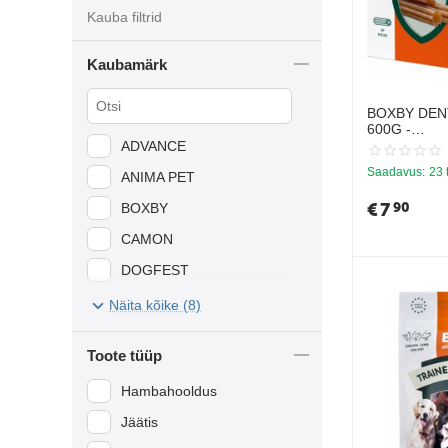
Kauba filtrid
Kaubamärk
BOXBY DEN
600G -
HAMBAHOO
ADVANCE
TÄISKASVA
Saadavus:
23 
ANIMA PET
€
7
90
BOXBY
CAMON
DOGFEST
HAU&MIAU
Näita kõike (8)
PERFECT DOG
Toote tüüp
YOW UP
Hambahooldus
Jäätis