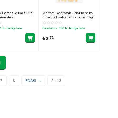
Lamba viilud 500g
Maitsev koeratoit - Närimiseks
emelītes
mõeldud naharull kanaga 70gr
1 tk. tarnija laos
Saadavus:
100 tk. tarnija laos
€
2
72
t
7
8
EDASI
2 - 12