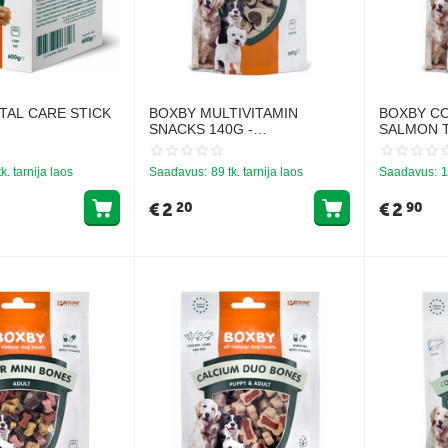
TAL CARE STICK
BOXBY MULTIVITAMIN
BOXBY C
SNACKS 140G -
SALMON T
LDUSPUIDUKES
MULTIVITAMIINID
PRESSIMI
NUD KOERTELE
KUTSIKATELE JA
tk. tarnija laos
Saadavus:
89 tk. tarnija laos
Saadavus:
1
TÄISKASVANUD KOERTELE
€
2
€
2
20
90