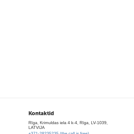
Kontaktid
Rīga, Krimuldas iela 4 k-4, Rīga, LV-1039,
LATVIJA
+371-28235235 (the call is free)