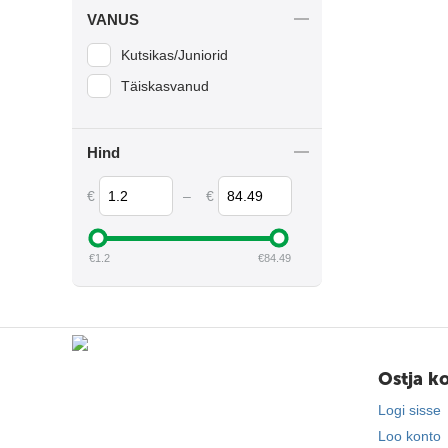
Veiseliha
VANUS
Kutsikas/Juniorid
Täiskasvanud
Hind
€
–
€
€
1.2
€
84.49
Ostja k
Logi sisse
Loo konto