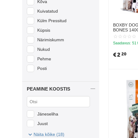
Kõva
Kuivatatud
Külm Pressitud
BOXBY DOG
BONES 140G
Küpsis
TÜKIKESED
Närimiskumm
KOERTELE
Saadavus:
51 
Nukud
€
2
20
Pehme
Posti
PEAMINE KOOSTIS
Jäneseliha
Juust
Kalatooted
Näita kõike (18)