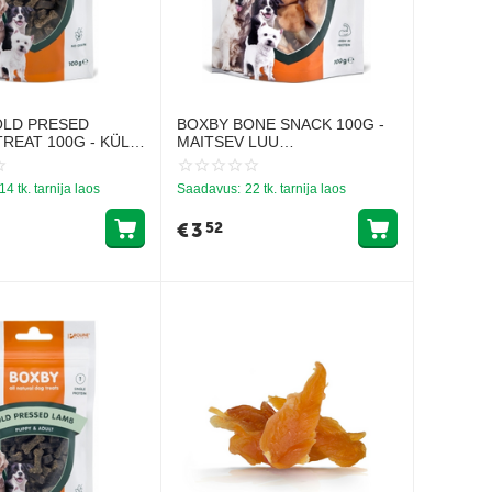
OLD PRESED
BOXBY BONE SNACK 100G -
REAT 100G - KÜLM
MAITSEV LUU
SE MAIUS LÕHEGA
TÄISKASVANUD KOERTELE
14 tk. tarnija laos
Saadavus:
22 tk. tarnija laos
€
3
52