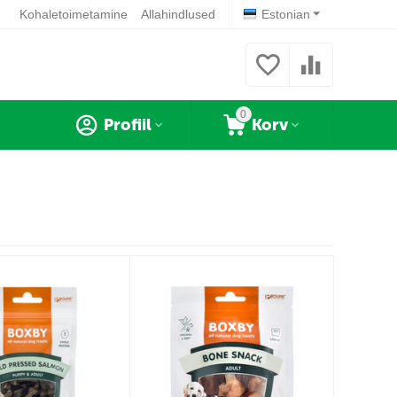
Kohaletoimetamine
Allahindlused
Estonian
0
Profiil
Korv