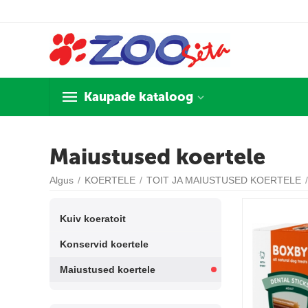
Kaupade kataloog
Maiustused koertele
Algus
/
KOERTELE
/
TOIT JA MAIUSTUSED KOERTELE
/
Kuiv koeratoit
Konservid koertele
Maiustused koertele