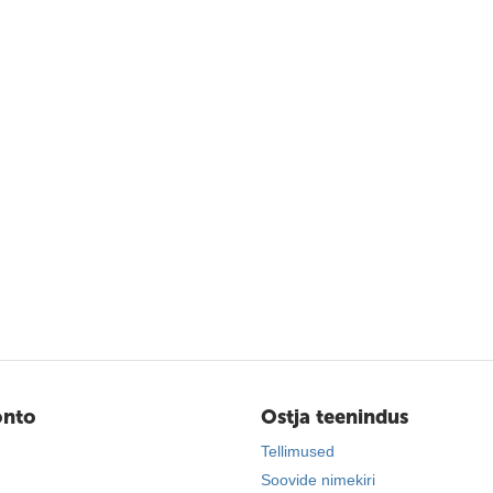
onto
Ostja teenindus
Tellimused
Soovide nimekiri