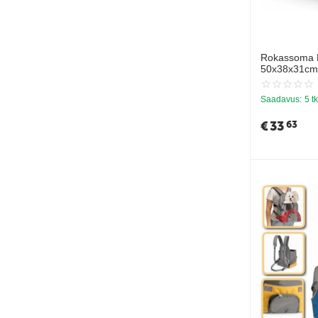
Rokassoma 
50x38x31cm
Saadavus:
5 tk
€
33
63