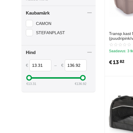
Kaubamärk
CAMON
STEFANPLAST
Transp.kast
(puudripink/
Saadavus:
3 tk
Hind
€
13
82
€
–
€
€
13.31
€
136.92