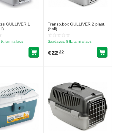
kss GULLIVER 1
Transp.box GULLIVER 2 plast.
l)
(hall)
 tk. tarnija laos
Saadavus:
8 tk. tarnija laos
€
22
22