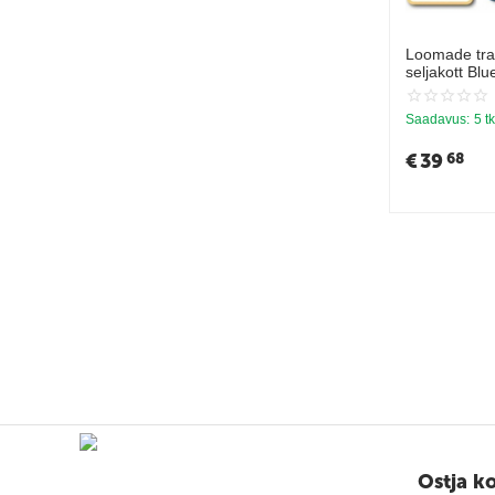
Loomade tra
seljakott Bl
Saadavus:
5 tk
€
39
68
Ostja k