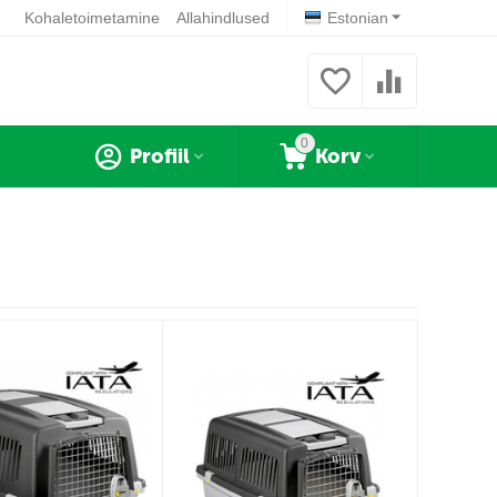
Kohaletoimetamine
Allahindlused
Estonian
0
Profiil
Korv