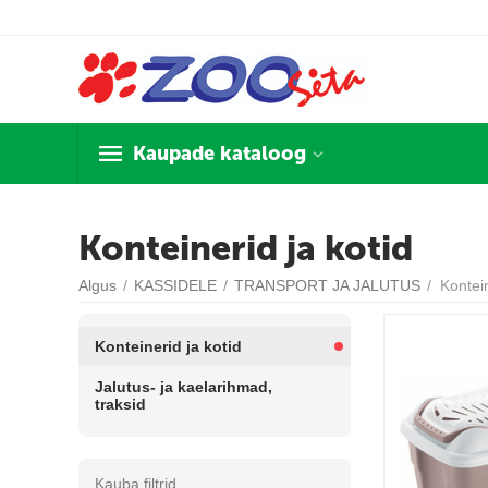
Kaupade kataloog
Konteinerid ja kotid
Algus
/
KASSIDELE
/
TRANSPORT JA JALUTUS
/
Kontein
Konteinerid ja kotid
Jalutus- ja kaelarihmad,
traksid
Kauba filtrid