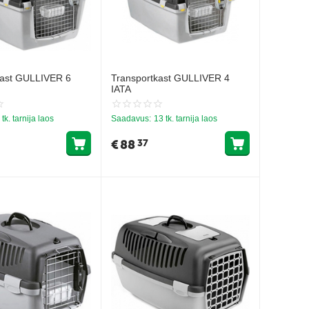
kast GULLIVER 6
Transportkast GULLIVER 4
IATA
 tk. tarnija laos
Saadavus:
13 tk. tarnija laos
€
88
37