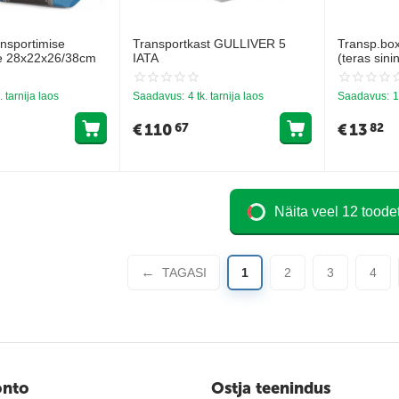
nsportimise
Transportkast GULLIVER 5
Transp.bo
ue 28x22x26/38cm
IATA
(teras sini
. tarnija laos
Saadavus:
4 tk. tarnija laos
Saadavus:
1
€
110
€
13
67
82
Näita veel 12 toode
TAGASI
1
2
3
4
onto
Ostja teenindus