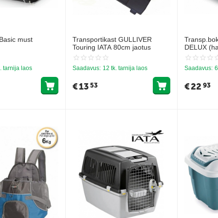
Basic must
Transportikast GULLIVER
Transp.bo
Touring IATA 80cm jaotus
DELUX (hal
. tarnija laos
Saadavus:
12 tk. tarnija laos
Saadavus:
6
€
13
€
22
53
93