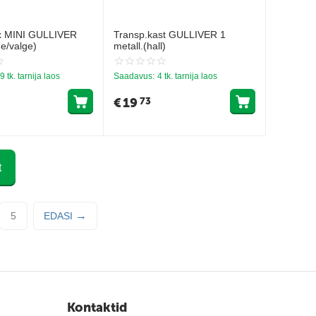
x MINI GULLIVER
Transp.kast GULLIVER 1
ne/valge)
metall.(hall)
9 tk. tarnija laos
Saadavus:
4 tk. tarnija laos
€
19
73
t
5
EDASI
Kontaktid