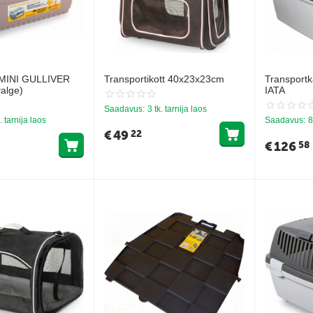
 MINI GULLIVER
Transportikott 40x23x23cm
Transport
valge)
IATA
Saadavus:
3 tk. tarnija laos
. tarnija laos
Saadavus:
8
€
49
22
€
126
58