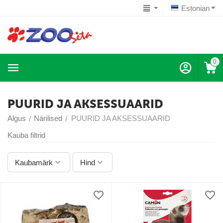
Estonian
0
PUURID JA AKSESSUAARID
Algus
Närilised
PUURID JA AKSESSUAARID
/
/
Kauba filtrid
Kaubamärk
Hind