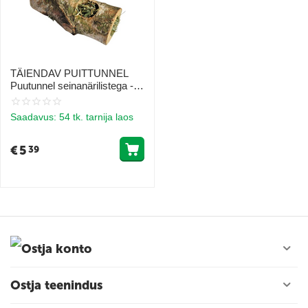
TÄIENDAV PUITTUNNEL
Puutunnel seinanärilistega -
suurus M 1tk
Saadavus:
54 tk. tarnija laos
€
5
39
Ostja konto
Ostja teenindus