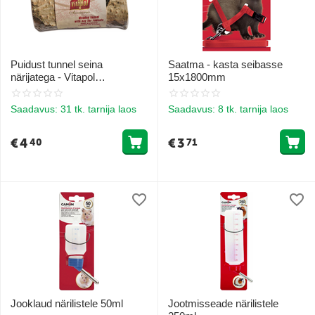
Puidust tunnel seina
Saatma - kasta seibasse
närijatega - Vitapol
15x1800mm
COMPLEMENTARY
WOODEN TUNNEL heinaga
Saadavus:
31 tk. tarnija laos
Saadavus:
8 tk. tarnija laos
närilistele
€
4
€
3
40
71
Jooklaud närilistele 50ml
Jootmisseade närilistele