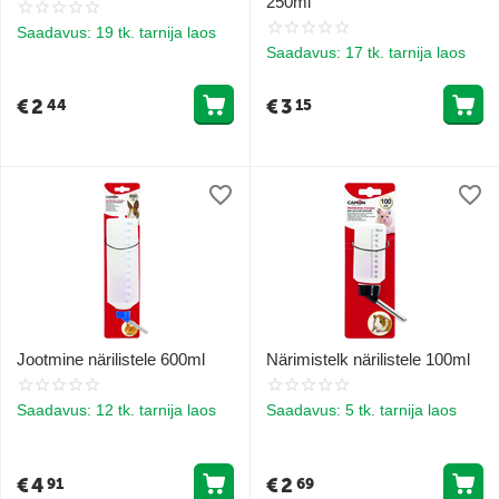
250ml
Saadavus:
19 tk. tarnija laos
Saadavus:
17 tk. tarnija laos
€
2
€
3
44
15
Jootmine närilistele 600ml
Närimistelk närilistele 100ml
Saadavus:
12 tk. tarnija laos
Saadavus:
5 tk. tarnija laos
€
4
€
2
91
69