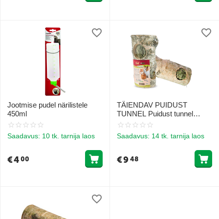
Jootmise pudel närilistele
TÄIENDAV PUIDUST
450ml
TUNNEL Puidust tunnel
seinanibujatega - suurus L 1tk
Saadavus:
10 tk. tarnija laos
Saadavus:
14 tk. tarnija laos
€
4
€
9
00
48