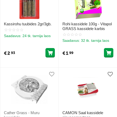
Kassirohu tuubides 2gr/3gb.
Rohi kassidele 100g - Vitapol
GRASS kassidele karbis
Saadavus:
24 tk. tarnija laos
Saadavus:
32 tk. tarnija laos
€
2
€
1
93
99
Cather Grass - Muru
CAMON Saal kassidele