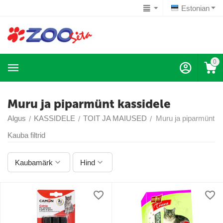
Estonian
0
Muru ja piparmünt kassidele
Algus
KASSIDELE
TOIT JA MAIUSED
Muru ja piparmünt k
/
/
/
Kauba filtrid
Kaubamärk
Hind