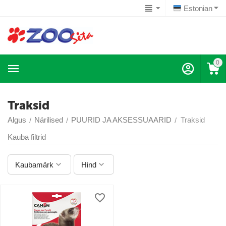
Estonian
0
Traksid
Algus
Närilised
PUURID JA AKSESSUAARID
Traksid
/
/
/
Kauba filtrid
Kaubamärk
Hind