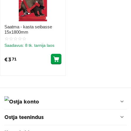
Saatma - kasta seibasse
15x1800mm
Saadavus:
8 tk. tarnija laos
€
3
71
Ostja konto
Ostja teenindus