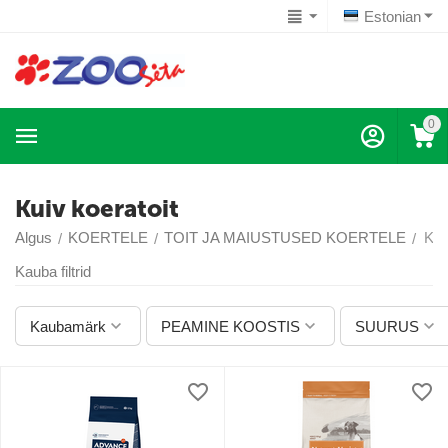
Estonian
0
Kuiv koeratoit
Algus
KOERTELE
TOIT JA MAIUSTUSED KOERTELE
Kui
/
/
/
Kauba filtrid
Kaubamärk
PEAMINE KOOSTIS
SUURUS