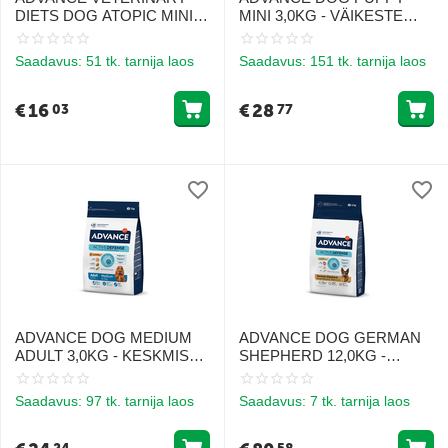
DIETS DOG ATOPIC MINI
MINI 3,0KG - VÄIKESTE
1.5KG - VÄIKEST TÕUGU
TÕUGUDE KUTSIKATELE
TÄISKASVANUD
(KANA JA RIIS)
Saadavus:
51 tk. tarnija laos
Saadavus:
151 tk. tarnija laos
KOERTELE, KEL ON
ATOOPILINE DERMATIIT
€
16
€
28
03
77
ADVANCE DOG MEDIUM
ADVANCE DOG GERMAN
ADULT 3,0KG - KESKMISE
SHEPHERD 12,0KG -
TÕUGU KOERTELE (KANA
SAKSA LAMBAKOERTE
JA RIIS)
TÕUGUDELE
Saadavus:
97 tk. tarnija laos
Saadavus:
7 tk. tarnija laos