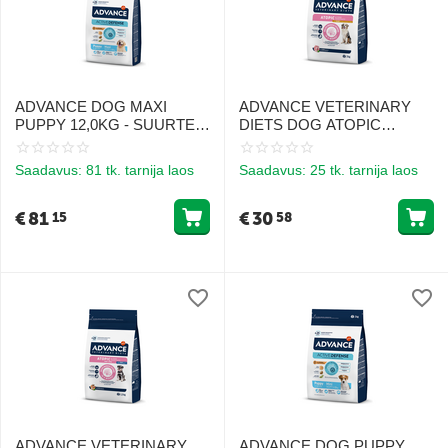
ADVANCE DOG MAXI
ADVANCE VETERINARY
PUPPY 12,0KG - SUURTE
DIETS DOG ATOPIC
TÕUGUDE KOERTNADELE
RABBIT 3KG - KESKMISE
(KANA JA RIIS)
JA SUURTE TÕUGU
Saadavus:
81 tk. tarnija laos
Saadavus:
25 tk. tarnija laos
TÄISKASVANUD
KOERTELE, KEL ON
ATOOPILINE DERMATIIT
€
81
€
30
15
58
ADVANCE VETERINARY
ADVANCE DOG PUPPY