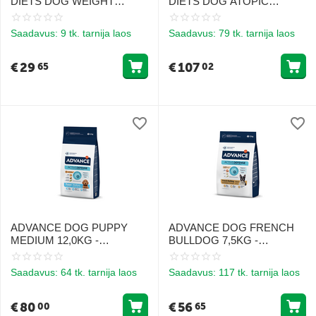
DIETS DOG WEIGHT
DIETS DOG ATOPIC
BALANCE 3KG -
RABBIT 12KG - KESKMISE
KOERTELE KAALU
JA SUURTE TÕUGU
Saadavus:
9 tk. tarnija laos
Saadavus:
79 tk. tarnija laos
KONTROLLIKS
TÄISKASVANUD
KOERTELE, KEL ON
ATOOPILINE DERMATIIT
€
29
€
107
65
02
ADVANCE DOG PUPPY
ADVANCE DOG FRENCH
MEDIUM 12,0KG -
BULLDOG 7,5KG -
KESKMISTE TÕUGUDE
PRANTSUSE BULLDOGI
KUTSIKATELE (KANA
TÕUGU KOERTELE
Saadavus:
64 tk. tarnija laos
Saadavus:
117 tk. tarnija laos
RIISIGA)
€
80
€
56
00
65