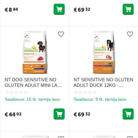
TÄISKASVANUD
KESKMISTE JA SUURTE
KOERTELE LAMBALIHAGA
TÕUGUDE TÄISKASVANUD
€
8
€
69
84
32
KOERTELE
NT DOG SENSITIVE NO
NT SENSITIVE NO GLUTEN
GLUTEN ADULT MINI LAMB
ADULT DUCK 12KG -
7KG - GLUTEENIVABA TOIT
GLUTEENIVABA TOIT
VÄIKESTE TÕUGUDE
PARDILIHAL TUNDLIKELE
Saadavus:
15 tk. tarnija laos
Saadavus:
9 tk. tarnija laos
TUNDLIKELE
TÄISKASVANUD
TÄISKASVANUD
KESKMISTE JA SUURTE
KOERTELE LAMBALIHAGA
TÕUGUDE KOERTELE
€
44
€
69
02
32