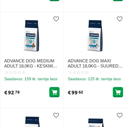
ADVANCE DOG MEDIUM
ADVANCE DOG MAXI
ADULT 18,0KG - KESKMISE
ADULT 18,0KG - SUURED
TÕUGU KOERTELE (KANA
TÕUG KODULOOMADELE
JA RIIS)
(KANA JA RIIS)
Saadavus:
159 tk. tarnija laos
Saadavus:
125 tk. tarnija laos
€
92
€
99
78
62