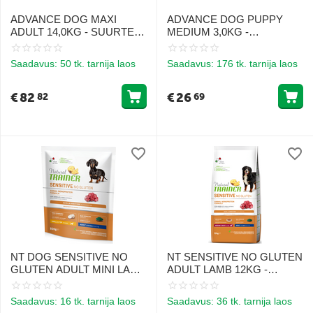
ADVANCE DOG MAXI
ADVANCE DOG PUPPY
ADULT 14,0KG - SUURTE
MEDIUM 3,0KG -
TÕUGUDE KOERTELE
KESKMISTE TÕUGUDE
(KANA JA RIIS)
KUTSIKATELE (KANA
Saadavus:
50 tk. tarnija laos
Saadavus:
176 tk. tarnija laos
RIISIGA)
€
82
€
26
82
69
NT DOG SENSITIVE NO
NT SENSITIVE NO GLUTEN
GLUTEN ADULT MINI LAMB
ADULT LAMB 12KG -
800G - GLUTEENIVABA
GLUTEENIVABA TOIT
TOIT VÄIKESTE TÕUGUDE
LAMBALIHADELE
Saadavus:
16 tk. tarnija laos
Saadavus:
36 tk. tarnija laos
TUNDLIKELE
TUNDLIKU KESEGA