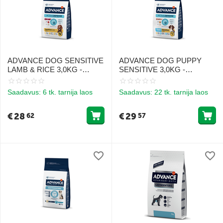
ADVANCE DOG SENSITIVE
ADVANCE DOG PUPPY
LAMB & RICE 3,0KG -
SENSITIVE 3,0KG -
KÕIKIDE TÕUGUDE
TUNDLIKULE
KOERTELE (LAMBALIHA JA
KOERAKUTSIKALE (LÕHE
Saadavus:
6 tk. tarnija laos
Saadavus:
22 tk. tarnija laos
RIIS)
JA RIIS)
€
28
€
29
62
57