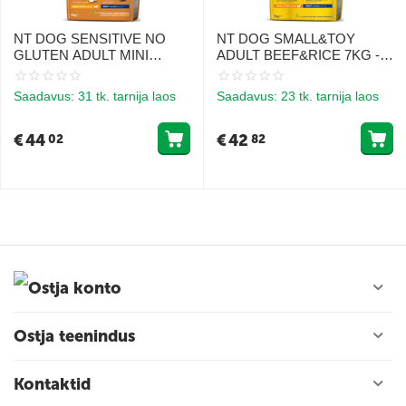
NT DOG SENSITIVE NO
NT DOG SMALL&TOY
GLUTEN ADULT MINI
ADULT BEEF&RICE 7KG -
SALMON 7KG -
TOIT VÄIKESTELE JA
GLUTEENIVABA TOIT
VÄGA VÄIKESTELE
Saadavus:
31 tk. tarnija laos
Saadavus:
23 tk. tarnija laos
VÄIKESTE TÕUGUDE
TÕUGUDELE
TUNDLIKELE
TÄISKASVANUD
TÄISKASVANUD
KOERTELE VEISELIHA JA
€
44
€
42
02
82
KOERTELE LÕHEGA
RIISIGA
Ostja konto
Ostja teenindus
Kontaktid