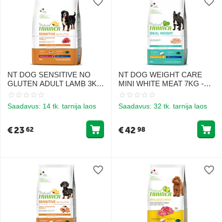
NT DOG SENSITIVE NO
NT DOG WEIGHT CARE
GLUTEN ADULT LAMB 3KG
MINI WHITE MEAT 7KG -
- GLUTENIVABA TOIT
TOIT VÄIKESTE TÕUGUDE
TUNDLIKELE KESKMISTE
TÄISKASVANUD
Saadavus:
14 tk. tarnija laos
Saadavus:
32 tk. tarnija laos
JA SUURTE TÕUGUDE
KOERTELE VALGE LIHAGA
TÄISKASVANUD
KAALUKONTROLL
KOERTELE LAMBALIHAGA
€
23
€
42
62
98