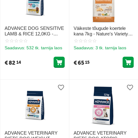
ADVANCE DOG SENSITIVE
Väikeste tõugude koertele
LAMB & RICE 12,0KG -
kana 7kg - Nature's Variety
KÕIKI TÕUGE KOERAD
Dog Selected Mini Free
(LAMB JA RIIS)
Range Chicken
Saadavus:
532 tk. tarnija laos
Saadavus:
3 tk. tarnija laos
€
82
€
65
14
15
ADVANCE VETERINARY
ADVANCE VETERINARY