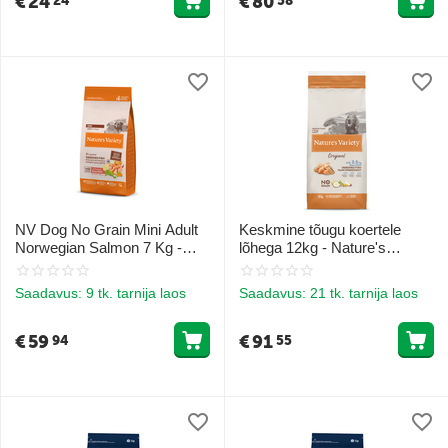
€
24
€
80
24
58
NV Dog No Grain Mini Adult
Keskmine tõugu koertele
Norwegian Salmon 7 Kg -
lõhega 12kg - Nature's
teraviljavaba kuivtoit lõhega
Variety Dog Original No Grain
väikeste tõugude
Medium Adult Salmon
Saadavus:
9 tk. tarnija laos
Saadavus:
21 tk. tarnija laos
täiskasvanud koertele
€
59
€
91
94
55