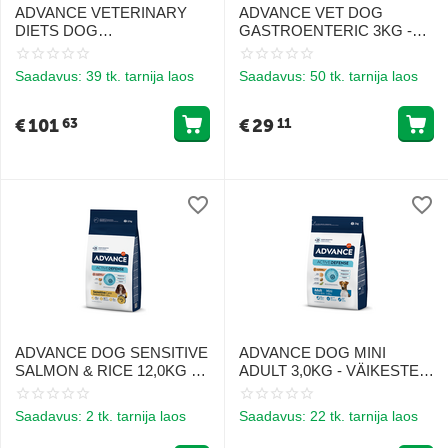
ADVANCE VETERINARY
ADVANCE VET DOG
DIETS DOG
GASTROENTERIC 3KG -
GASTROENTERIC 12KG -
Toidu seedetrakti tervisele
KOERTELE, KEL ON
Saadavus:
39 tk. tarnija laos
Saadavus:
50 tk. tarnija laos
SEEDIMISHÄIRED
€
101
€
29
63
11
ADVANCE DOG SENSITIVE
ADVANCE DOG MINI
SALMON & RICE 12,0KG -
ADULT 3,0KG - VÄIKESTE
TUNDLIKELE KOERTELE
TÕUGUDE KOERTELE
(LÕHE JA RIIS)
(KANA JA RIIS)
Saadavus:
2 tk. tarnija laos
Saadavus:
22 tk. tarnija laos