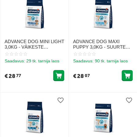
ADVANCE DOG MINI LIGHT
ADVANCE DOG MAXI
3,0KG - VÄIKESTE
PUPPY 3,0KG - SUURTE
TÕUGUDE KOERTELE
TÕUGUDE KUTSIKATELE
ÜLEKAALUGA (KANA JA
(KANA JA RIIS)
Saadavus:
29 tk. tarnija laos
Saadavus:
90 tk. tarnija laos
RIIS)
€
28
€
28
77
07