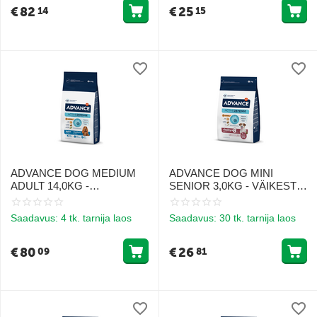
€
82
€
25
14
15
ADVANCE DOG MEDIUM
ADVANCE DOG MINI
ADULT 14,0KG -
SENIOR 3,0KG - VÄIKESTE
KESKMISTE TÕUGUDE
TÕUGUDE VANEMATELE
KOERTELE (KANA JA RIIS)
KOERTELE (KANA JA RIIS)
Saadavus:
4 tk. tarnija laos
Saadavus:
30 tk. tarnija laos
€
80
€
26
09
81