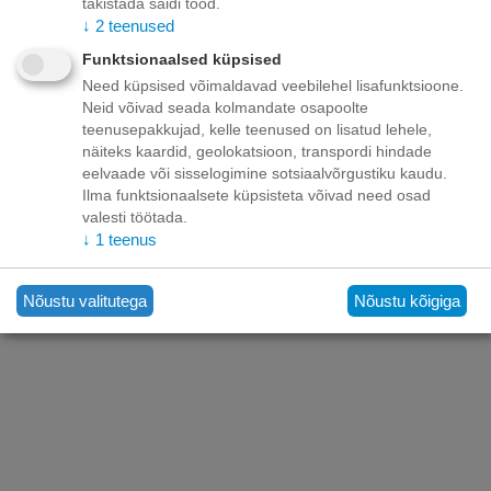
takistada saidi tööd.
↓
2
teenused
Funktsionaalsed küpsised
Ostja konto
Need küpsised võimaldavad veebilehel lisafunktsioone.
Neid võivad seada kolmandate osapoolte
Ostja teenindus
teenusepakkujad, kelle teenused on lisatud lehele,
näiteks kaardid, geolokatsioon, transpordi hindade
eelvaade või sisselogimine sotsiaalvõrgustiku kaudu.
Kontaktid
Ilma funktsionaalsete küpsisteta võivad need osad
valesti töötada.
↓
1
teenus
Nõustu valitutega
Nõustu kõigiga