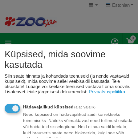
Estonian
0
Küpsised, mida soovime
kasutada
Kopšanas līdzekļi
Algus
Närilised
KOPŠANAS LĪDZEKĻI
Kopšanas līdzekļi
/
/
/
Siin saate hinnata ja kohandada teenuseid (ja nende vastavaid
küpsiseid), mida soovime sellel veebisaidil kasutada. Teie
otsustate! Lubage või keelake teenused vastavalt oma soovile.
Lisateavet leiate järgmisest dokumendist:
Privaatsuspoliitika
.
Selles kategoorias pole tooteid
Hädavajalikud küpsised
(alati vajalik)
Need küpsised on hädavajalikud saidi korrektseks
toimimiseks. Näiteks võimaldavad need tellimust esitada
või hoida teid sisselogituna. Neid ei saa saidil keelata,
kuid brauseris saate need blokeerida, kuigi see võib