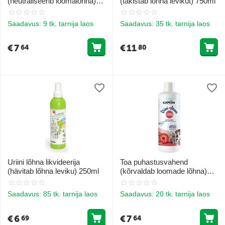
(neutraliseerib loomalõhna)
(takistab lõhna levikut) 750ml
Meretuul 1L
Saadavus:
9 tk. tarnija laos
Saadavus:
35 tk. tarnija laos
€
7
€
11
64
80
Uriini lõhna likvideerija
Toa puhastusvahend
(hävitab lõhna leviku) 250ml
(kõrvaldab loomade lõhna)
Elicrisio 1L
Saadavus:
85 tk. tarnija laos
Saadavus:
20 tk. tarnija laos
€
6
€
7
69
64