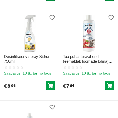
Desinfitseeriv spray Sidrun
Toa puhastusvahend
750ml
(eemaldab loomade lõhna)
Õun kaneeliga 1L
Saadavus:
13 tk. tarnija laos
Saadavus:
10 tk. tarnija laos
€
8
€
7
06
64