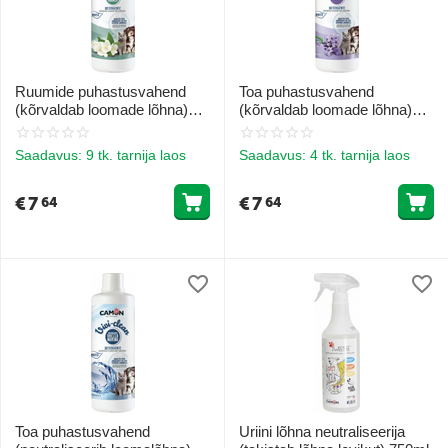
Ruumide puhastusvahend
Toa puhastusvahend
(kõrvaldab loomade lõhna)
(kõrvaldab loomade lõhna)
Valge Muskus 1L
Lavendel 1l
Saadavus:
9 tk. tarnija laos
Saadavus:
4 tk. tarnija laos
€
7
€
7
64
64
Toa puhastusvahend
Uriini lõhna neutraliseerija