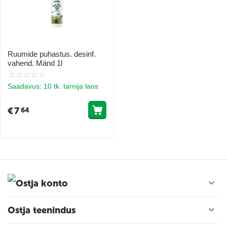
Ruumide puhastus. desinf.
vahend. Mänd 1l
Saadavus:
10 tk. tarnija laos
€
7
64
Ostja konto
Ostja teenindus