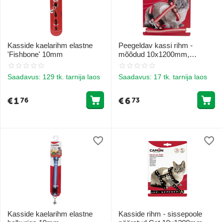
Kasside kaelarihm elastne
Peegeldav kassi rihm -
'Fishbone' 10mm
mõõdud 10x1200mm,
komplekt - 6tk.
Saadavus:
129 tk. tarnija laos
Saadavus:
17 tk. tarnija laos
€
1
€
6
76
73
Kasside kaelarihm elastne
Kasside rihm - sissepoole