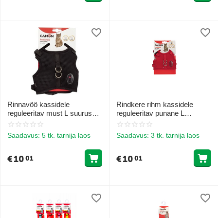
Rinnavöö kassidele
Rindkere rihm kassidele
reguleeritav must L suurus
reguleeritav punane L
31-38 cm 41-48 cm
mõõdud 31-38 cm 41-48 cm
Saadavus:
5 tk. tarnija laos
Saadavus:
3 tk. tarnija laos
€
10
€
10
01
01