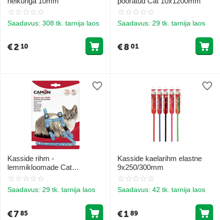
helkuriga 10mm
pööratud Cat 10x1200mm
Saadavus:
308 tk. tarnija laos
Saadavus:
29 tk. tarnija laos
€
2
€
8
10
01
Kasside rihm -
Kasside kaelarihm elastne
lemmikloomade Cat
9x250/300mm
10x1200mm
Saadavus:
29 tk. tarnija laos
Saadavus:
42 tk. tarnija laos
€
7
€
1
85
89