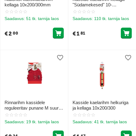
kellaga 10x200/300mm
"Südamekesed" 10-
200/300mm
Saadavus:
51 tk. tarnija laos
Saadavus:
110 tk. tarnija laos
€
2
€
1
00
81
Rinnarihm kassidele
Kasside kaelarihm helkuriga
reguleeritav punane M suurus
ja kellaga 10x200/300
24-32 cm 33-40 cm
Saadavus:
19 tk. tarnija laos
Saadavus:
41 tk. tarnija laos