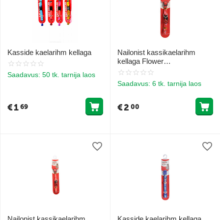
Kasside kaelarihm kellaga
Nailonist kassikaelarihm
kellaga Flower
10x200/300mm
Saadavus:
50 tk. tarnija laos
Saadavus:
6 tk. tarnija laos
€
1
€
2
69
00
Nailonist kassikaelarihm
Kasside kaelarihm kellaga