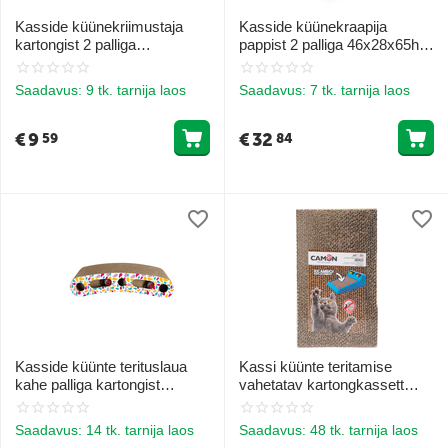
Kasside küünekriimustaja
Kasside küünekraapija
kartongist 2 palliga
pappist 2 palliga 46x28x65h
27x18x21h cm
cm
Saadavus:
9 tk. tarnija laos
Saadavus:
7 tk. tarnija laos
€
9
€
32
59
84
Kasside küünte terituslaua
Kassi küünte teritamise
kahe palliga kartongist
vahetatav kartongkassett
41x21x10(h)cm
(Camon AC100 jaoks)
Saadavus:
14 tk. tarnija laos
Saadavus:
48 tk. tarnija laos