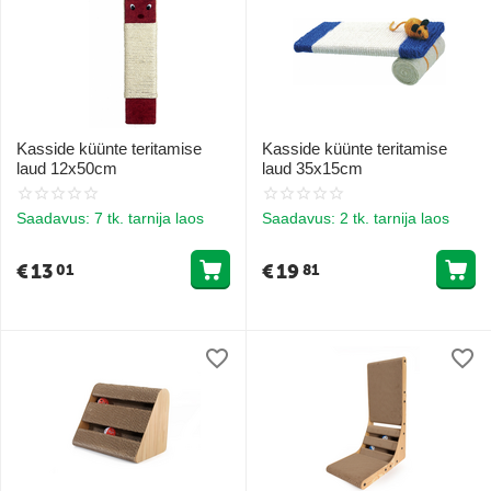
Kasside küünte teritamise
Kasside küünte teritamise
laud 12x50cm
laud 35x15cm
Saadavus:
7 tk. tarnija laos
Saadavus:
2 tk. tarnija laos
€
13
€
19
01
81