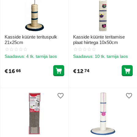
Kasside küünte terituspulk
Kasside küünte teritamise
21x25cm
plaat hiirtega 10x50cm
Saadavus:
4 tk. tarnija laos
Saadavus:
10 tk. tarnija laos
€
16
€
12
66
74