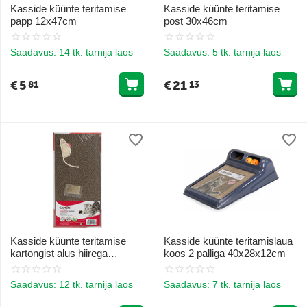
Kasside küünte teritamise
Kasside küünte teritamise
papp 12x47cm
post 30x46cm
Saadavus:
14 tk. tarnija laos
Saadavus:
5 tk. tarnija laos
€
5
€
21
81
13
Kasside küünte teritamise
Kasside küünte teritamislaua
kartongist alus hiirega
koos 2 palliga 40x28x12cm
24x47cm
Saadavus:
12 tk. tarnija laos
Saadavus:
7 tk. tarnija laos