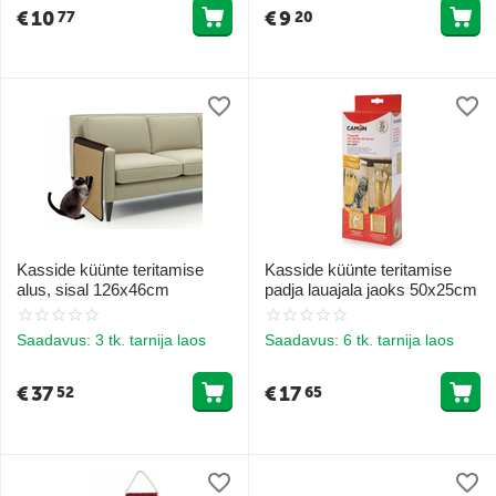
€
10
€
9
77
20
Kasside küünte teritamise
Kasside küünte teritamise
alus, sisal 126x46cm
padja lauajala jaoks 50x25cm
Saadavus:
3 tk. tarnija laos
Saadavus:
6 tk. tarnija laos
€
37
€
17
52
65