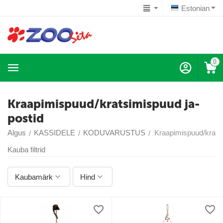
Estonian
0
Kraapimispuud/kratsimispuud ja-
postid
Algus
KASSIDELE
KODUVARUSTUS
Kraapimispuud/kratsi
/
/
/
Kauba filtrid
Kaubamärk
Hind