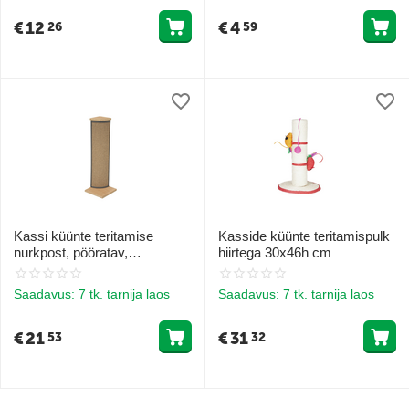
€
12
€
4
26
59
Kassi küünte teritamise
Kasside küünte teritamispulk
nurkpost, pööratav,
hiirtega 30x46h cm
19x19x60h cm
Saadavus:
7 tk. tarnija laos
Saadavus:
7 tk. tarnija laos
€
21
€
31
53
32