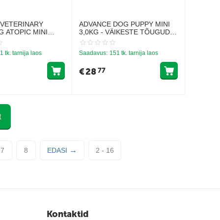
 VETERINARY
ADVANCE DOG PUPPY MINI
G ATOPIC MINI
3,0KG - VÄIKESTE TÕUGUDE
VÄIKEST TÕUGU
KUTSIKATELE (KANA JA RIIS)
ANUD KOERTELE,
1 tk. tarnija laos
Saadavus:
151 tk. tarnija laos
TOOPILINE
T
€
28
77
t
7
8
EDASI
2 - 16
Kontaktid