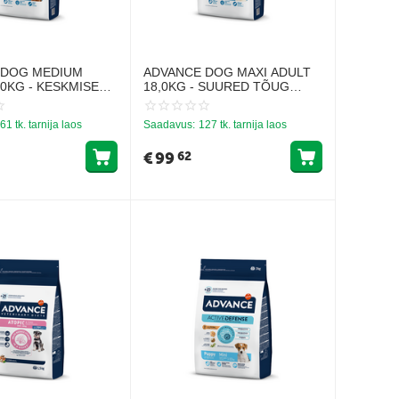
 DOG MEDIUM
ADVANCE DOG MAXI ADULT
,0KG - KESKMISE
18,0KG - SUURED TÕUG
ERTELE (KANA JA
KODULOOMADELE (KANA JA
RIIS)
61 tk. tarnija laos
Saadavus:
127 tk. tarnija laos
€
99
62