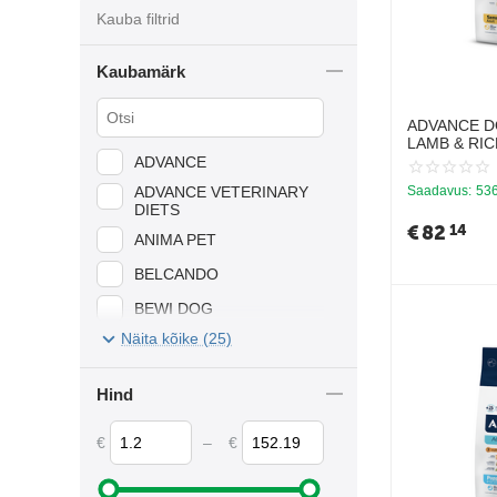
Kauba filtrid
Kaubamärk
ADVANCE D
LAMB & RICE
TÕUGE KOE
ADVANCE
RIIS)
ADVANCE VETERINARY
Saadavus:
536
DIETS
€
82
14
ANIMA PET
BELCANDO
BEWI DOG
Näita kõike (25)
BOXBY
BOZITA
Hind
BREKKIES
€
–
€
CAMON
DOGFEST