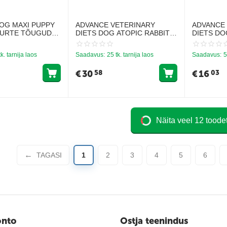
OG MAXI PUPPY
ADVANCE VETERINARY
ADVANCE
SUURTE TÕUGUDE
DIETS DOG ATOPIC RABBIT
DIETS DO
LE (KANA JA
3KG - KESKMISE JA SUURTE
1.5KG - 
TÕUGU TÄISKASVANUD
TÄISKASV
tk. tarnija laos
Saadavus:
25 tk. tarnija laos
Saadavus:
5
KOERTELE, KEL ON
KEL ON A
ATOOPILINE DERMATIIT
DERMATII
€
30
€
16
58
03
Näita veel 12 toode
TAGASI
1
2
3
4
5
6
onto
Ostja teenindus