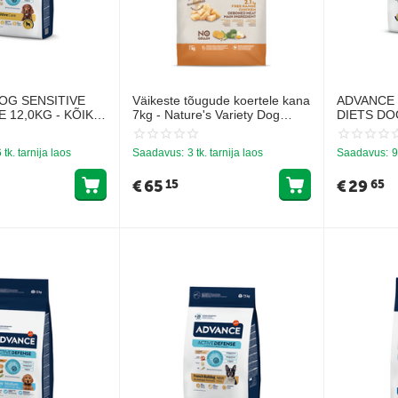
OG SENSITIVE
Väikeste tõugude koertele kana
ADVANCE
 12,0KG - KÕIKI
7kg - Nature's Variety Dog
DIETS DO
RAD (LAMB JA
Selected Mini Free Range
BALANCE 
Chicken
KAALU K
 tk. tarnija laos
Saadavus:
3 tk. tarnija laos
Saadavus:
9
€
65
€
29
15
65