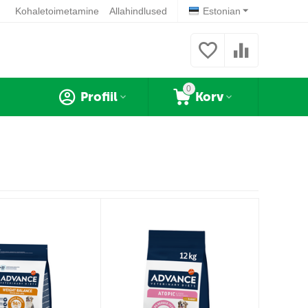
Kohaletoimetamine
Allahindlused
Estonian
0
Profiil
Korv