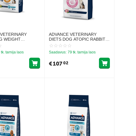
 VETERINARY
ADVANCE VETERINARY
G WEIGHT
DIETS DOG ATOPIC RABBIT
3KG - KOERTELE
12KG - KESKMISE JA SUURTE
ONTROLLIKS
TÕUGU TÄISKASVANUD
 tk. tarnija laos
Saadavus:
79 tk. tarnija laos
KOERTELE, KEL ON
ATOOPILINE DERMATIIT
€
107
02