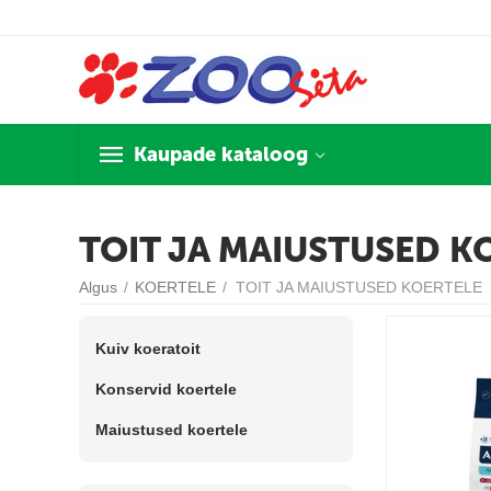
Kaupade kataloog
TOIT JA MAIUSTUSED K
Algus
/
KOERTELE
/
TOIT JA MAIUSTUSED KOERTELE
Kuiv koeratoit
Konservid koertele
Maiustused koertele