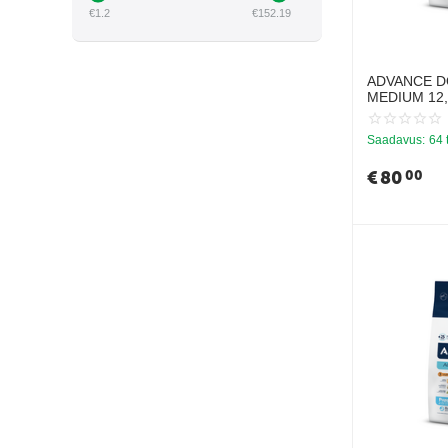
€
1.2
€
152.19
HAU&MIAU
HILL'S
JOSERA
ADVANCE D
MEDIUM 12,
JOSIDOG
TÕUGUDE K
(KANA RIISI
LIBRA
Saadavus:
64 
NATURAL TRAINER
€
80
00
NATURE'S VARIETY
NATURINA
NUEVO
ORIJEN
PERFECT DOG
PIPER
PREFERA
SCHESIR