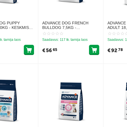
OG PUPPY
ADVANCE DOG FRENCH
ADVANCE
0KG - KESKMISTE
BULLDOG 7,5KG -
ADULT 18
UTSIKATELE
PRANTSUSE BULLDOGI
TÕUGU KO
GA)
TÕUGU KOERTELE
RIIS)
tk. tarnija laos
Saadavus:
117 tk. tarnija laos
Saadavus:
1
€
56
€
92
65
78