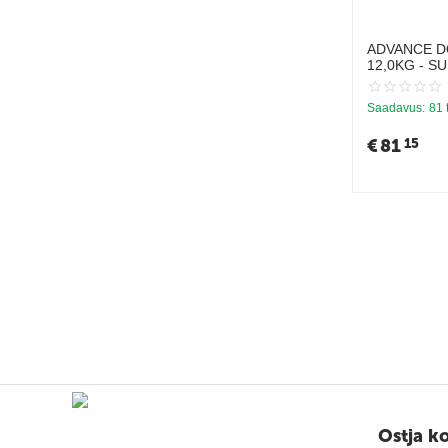
YOW UP
ADVANCE D
12,0KG - 
KOERTNADE
RIIS)
Saadavus:
81 
€
81
15
Ostja k